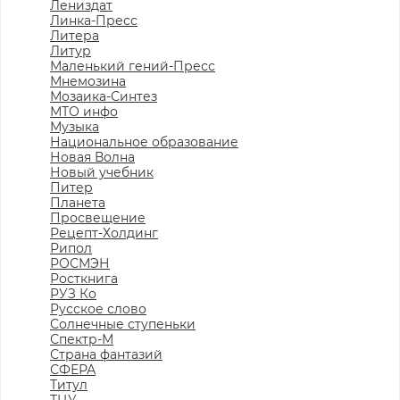
Лениздат
Линка-Пресс
Литера
Литур
Маленький гений-Пресс
Мнемозина
Мозаика-Синтез
МТО инфо
Музыка
Национальное образование
Новая Волна
Новый учебник
Питер
Планета
Просвещение
Рецепт-Холдинг
Рипол
РОСМЭН
Росткнига
РУЗ Ко
Русское слово
Солнечные ступеньки
Спектр-М
Страна фантазий
СФЕРА
Титул