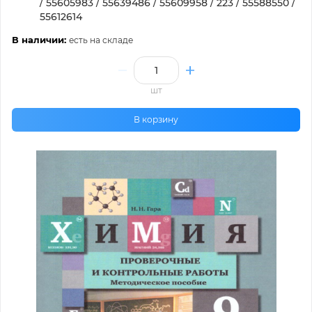
/ 55605983 / 55639486 / 55609958 / 223 / 55588550 /
55612614
В наличии:
есть на складе
шт
В корзину