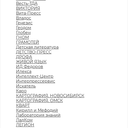
Весть-ТДА
ВИКТОРИЯ
Вита-Пресс
Владос
Генезис
Геодом
Глобен
ГНОМ
ГРАМОТЕЙ
Детская литература
ДЕТСТВО-ПРЕСС
ДРОФА
ЖИВОЙ ЯЗЫК
ИД Федоров
Илекса
Интеллект-Центр
Интерпрессервис
Искатель
Каро
КАРТОГРАФИЯ. НОВОСИБИРСК
КАРТОГРАФИЯ. ОМСК
КВАРТ
Кирилл и Мефодий
Лаборатория знаний
ЛадКом
ЛЕГИОН