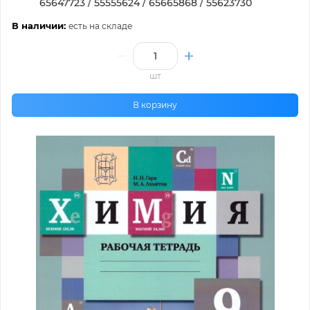
65647723 / 55555624 / 65665868 / 55623730
В наличии:
есть на складе
шт
В корзину