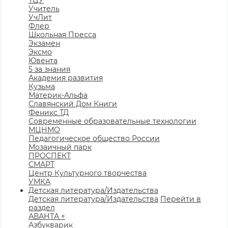
ТЦУ
Учитель
УчЛит
Флер
Школьная Пресса
Экзамен
Эксмо
Ювента
5 за знания
Академия развития
Кузьма
Материк-Альфа
Славянский Дом Книги
Феникс ТД
Современные образовательные технологии
МЦНМО
Педагогическое общество России
Мозаичный парк
ПРОСПЕКТ
СМАРТ
Центр Культурного творчества
УМКА
Детская литература/Издательства
Детская литература/Издательства
Перейти в
раздел
АВАНТА +
Азбукварик