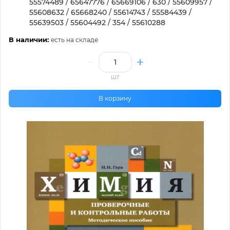
55574489 / 65647776 / 65669106 / 630 / 55609957 /
55608632 / 65668240 / 55614743 / 55584439 /
55639503 / 55604492 / 354 / 55610288
В наличии:
есть на складе
шт
В корзину