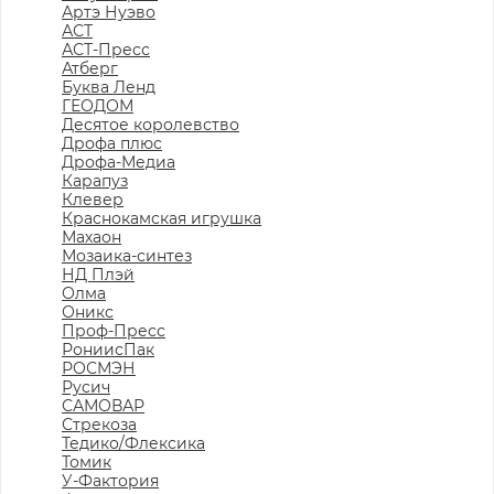
Артэ Нуэво
АСТ
АСТ-Пресс
Атберг
Буква Ленд
ГЕОДОМ
Десятое королевство
Дрофа плюс
Дрофа-Медиа
Карапуз
Клевер
Краснокамская игрушка
Махаон
Мозаика-синтез
НД Плэй
Олма
Оникс
Проф-Пресс
РониисПак
РОСМЭН
Русич
САМОВАР
Стрекоза
Тедико/Флексика
Томик
У-Фактория