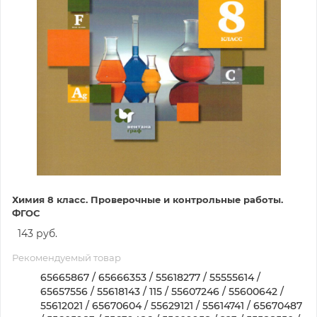
Химия 8 класс. Проверочные и контрольные работы.
ФГОС
143 руб.
Рекомендуемый товар
65665867 / 65666353 / 55618277 / 55555614 /
65657556 / 55618143 / 115 / 55607246 / 55600642 /
55612021 / 65670604 / 55629121 / 55614741 / 65670487