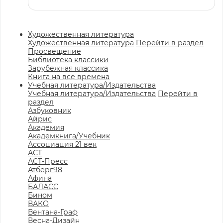
Художественная литература
Художественная литература
Перейти в раздел
Просвещение
Библиотека классики
Зарубежная классика
Книга на все времена
Учебная литература/Издательства
Учебная литература/Издательства
Перейти в
раздел
Азбуковник
Айрис
Академия
Академкнига/Учебник
Ассоциация 21 век
АСТ
АСТ-Пресс
Атберг98
Афина
БАЛАСС
Бином
ВАКО
Вентана-Граф
Весна-Дизайн