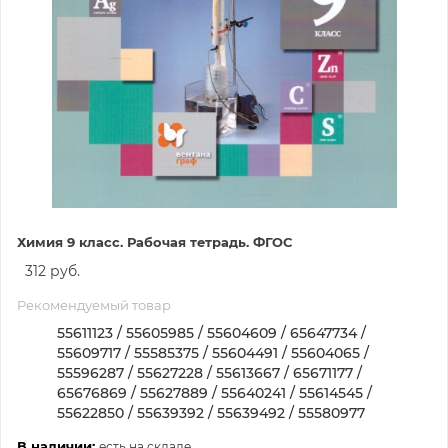
Химия 9 класс. Рабочая тетрадь. ФГОС
312 руб.
Рекомендуемый товар
55611123 / 55605985 / 55604609 / 65647734 /
55609717 / 55585375 / 55604491 / 55604065 /
55596287 / 55627228 / 55613667 / 65671177 /
65676869 / 55627889 / 55640241 / 55614545 /
55622850 / 55639392 / 55639492 / 55580977
В наличии:
есть на складе