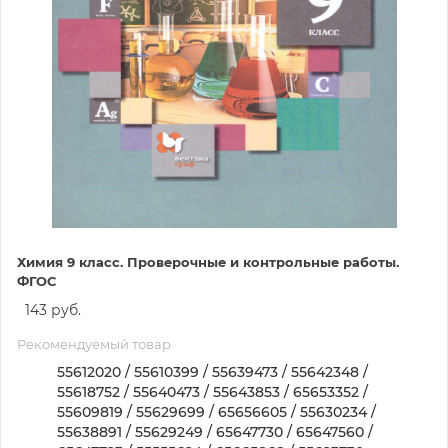
Химия 9 класс. Проверочные и контрольные работы.
ФГОС
143 руб.
Рекомендуемый товар
55612020 / 55610399 / 55639473 / 55642348 /
55618752 / 55640473 / 55643853 / 65653352 /
55609819 / 55629699 / 65656605 / 55630234 /
55638891 / 55629249 / 65647730 / 65647560 /