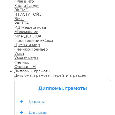
Фламинго
Харди Гарди
ЭКСМО
Я РАСТУ ТОЙЗ
Вече
РАКЕТА
ИД Мещерякова
Маламалама
МИР ДЕТСТВА
Просвещение-Союз
Цветной мир
Феникс-Премьер
Умка
Умные игры
Феникс+
Фолиант-М
Дипломы, грамоты
Дипломы, грамоты
Перейти в раздел
Дипломы, грамоты
Грамоты
Дипломы