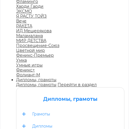
Фламинго
Харди Гарди
ЭКСМО
Я РАСТУ ТОЙЗ
Вече
РАКЕТА
ИД Мещерякова
Маламалама
МИР ДЕТСТВА
Просвещение-Союз
Цветной мир
Феникс-Премьер
Умка
Умные игры
Феникс+
Фолиант-М
Дипломы, грамоты
Дипломы, грамоты
Перейти в раздел
Дипломы, грамоты
Грамоты
Дипломы