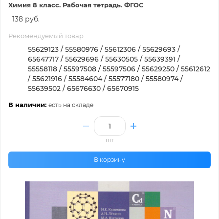
Химия 8 класс. Рабочая тетрадь. ФГОС
138 руб.
Рекомендуемый товар
55629123 / 55580976 / 55612306 / 55629693 /
65647717 / 55629696 / 55630505 / 55639391 /
55558118 / 55597508 / 55597506 / 55629250 / 55612612
/ 55621916 / 55584604 / 55577180 / 55580974 /
55639502 / 65676630 / 65670915
В наличии:
есть на складе
шт
В корзину