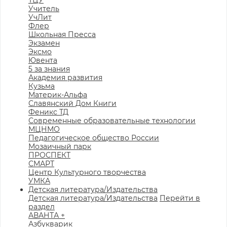
ТЦУ
Учитель
УчЛит
Флер
Школьная Пресса
Экзамен
Эксмо
Ювента
5 за знания
Академия развития
Кузьма
Материк-Альфа
Славянский Дом Книги
Феникс ТД
Современные образовательные технологии
МЦНМО
Педагогическое общество России
Мозаичный парк
ПРОСПЕКТ
СМАРТ
Центр Культурного творчества
УМКА
Детская литература/Издательства
Детская литература/Издательства
Перейти в
раздел
АВАНТА +
Азбукварик