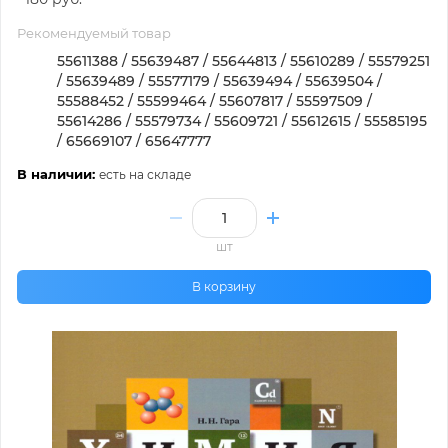
Рекомендуемый товар
55611388 / 55639487 / 55644813 / 55610289 / 55579251
/ 55639489 / 55577179 / 55639494 / 55639504 /
55588452 / 55599464 / 55607817 / 55597509 /
55614286 / 55579734 / 55609721 / 55612615 / 55585195
/ 65669107 / 65647777
В наличии:
есть на складе
шт
В корзину