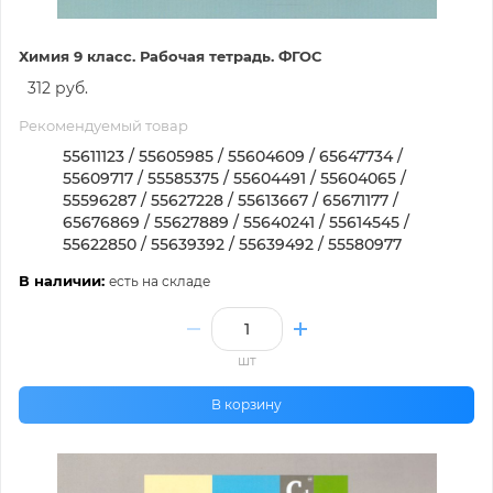
Химия 9 класс. Рабочая тетрадь. ФГОС
312 руб.
Рекомендуемый товар
55611123 / 55605985 / 55604609 / 65647734 /
55609717 / 55585375 / 55604491 / 55604065 /
55596287 / 55627228 / 55613667 / 65671177 /
65676869 / 55627889 / 55640241 / 55614545 /
55622850 / 55639392 / 55639492 / 55580977
В наличии:
есть на складе
шт
В корзину