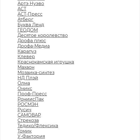
Артэ Нуэво
АСТ
АСТ-Пресс
Атберг
Буква Ленд
ГЕОДОМ
Десятое королевство
Дрофа плюс
Дрофа-Медиа
Карапуз
Клевер
Краснокамская игрушка
Махаон
Мозаика-синтез
НД Плэй
Олма
Оникс
Проф-Пресс
РониисПак
РОСМЭН
Русич
САМОВАР
Стрекоза
Тедико/Флексика
Томик
У-Фактория