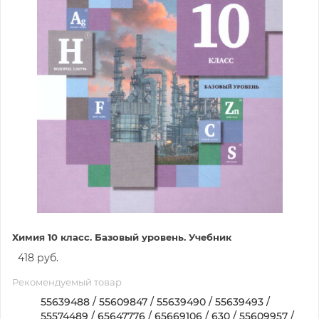
Химия 10 класс. Базовый уровень. Учебник
418 руб.
Рекомендуемый товар
55639488 / 55609847 / 55639490 / 55639493 /
55574489 / 65647776 / 65669106 / 630 / 55609957 /