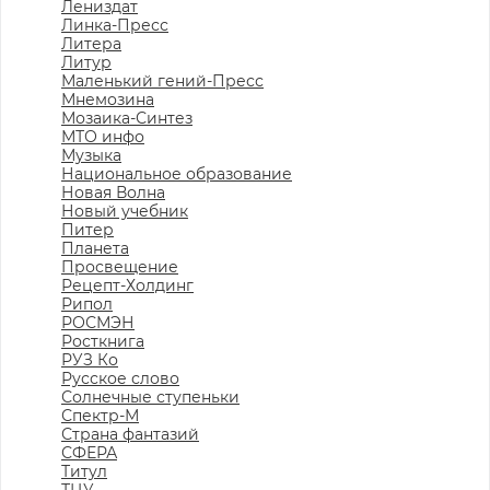
Лениздат
Линка-Пресс
Литера
Литур
Маленький гений-Пресс
Мнемозина
Мозаика-Синтез
МТО инфо
Музыка
Национальное образование
Новая Волна
Новый учебник
Питер
Планета
Просвещение
Рецепт-Холдинг
Рипол
РОСМЭН
Росткнига
РУЗ Ко
Русское слово
Солнечные ступеньки
Спектр-М
Страна фантазий
СФЕРА
Титул