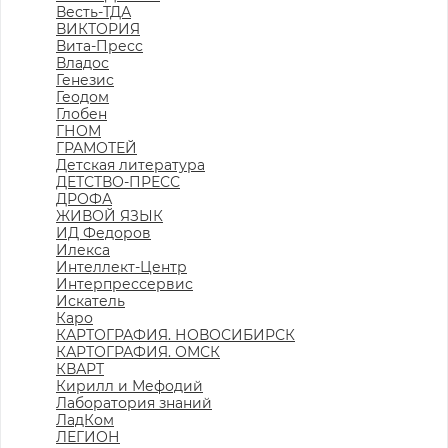
Весть-ТДА
ВИКТОРИЯ
Вита-Пресс
Владос
Генезис
Геодом
Глобен
ГНОМ
ГРАМОТЕЙ
Детская литература
ДЕТСТВО-ПРЕСС
ДРОФА
ЖИВОЙ ЯЗЫК
ИД Федоров
Илекса
Интеллект-Центр
Интерпрессервис
Искатель
Каро
КАРТОГРАФИЯ. НОВОСИБИРСК
КАРТОГРАФИЯ. ОМСК
КВАРТ
Кирилл и Мефодий
Лаборатория знаний
ЛадКом
ЛЕГИОН