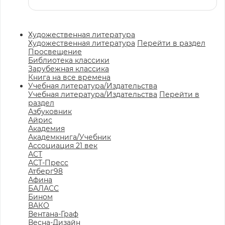
Художественная литература
Художественная литература
Перейти в раздел
Просвещение
Библиотека классики
Зарубежная классика
Книга на все времена
Учебная литература/Издательства
Учебная литература/Издательства
Перейти в
раздел
Азбуковник
Айрис
Академия
Академкнига/Учебник
Ассоциация 21 век
АСТ
АСТ-Пресс
Атберг98
Афина
БАЛАСС
Бином
ВАКО
Вентана-Граф
Весна-Дизайн