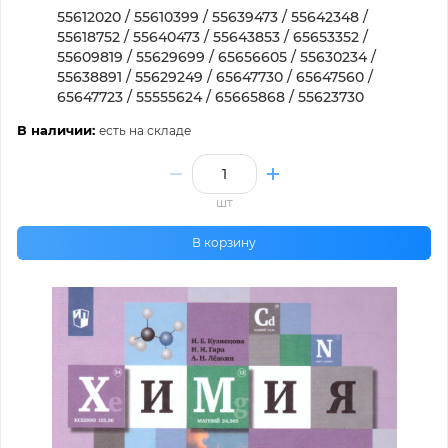
55612020 / 55610399 / 55639473 / 55642348 /
55618752 / 55640473 / 55643853 / 65653352 /
55609819 / 55629699 / 65656605 / 55630234 /
55638891 / 55629249 / 65647730 / 65647560 /
65647723 / 55555624 / 65665868 / 55623730
В наличии:
есть на складе
шт
В корзину