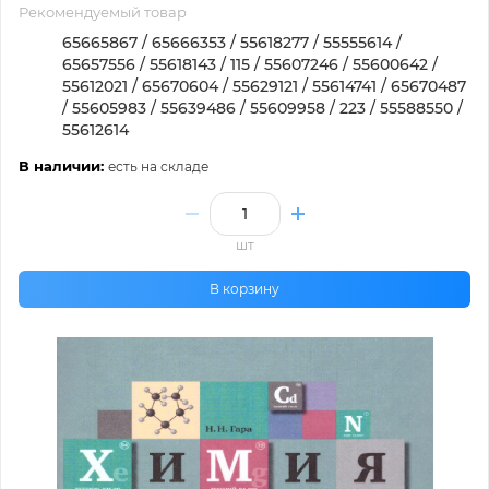
Рекомендуемый товар
65665867 / 65666353 / 55618277 / 55555614 /
65657556 / 55618143 / 115 / 55607246 / 55600642 /
55612021 / 65670604 / 55629121 / 55614741 / 65670487
/ 55605983 / 55639486 / 55609958 / 223 / 55588550 /
55612614
В наличии:
есть на складе
шт
В корзину