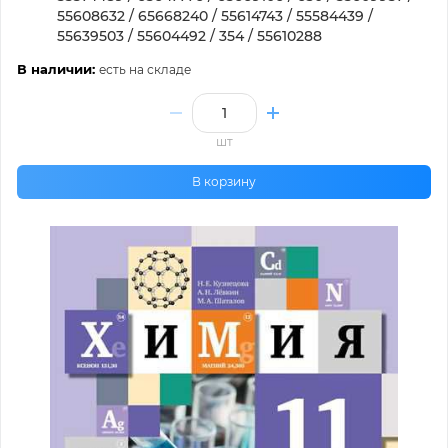
55608632 / 65668240 / 55614743 / 55584439 /
55639503 / 55604492 / 354 / 55610288
В наличии:
есть на складе
шт
В корзину