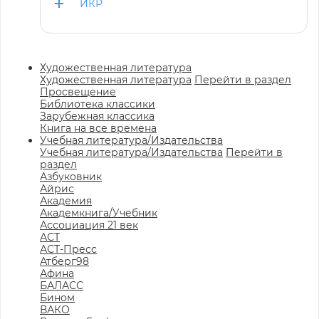
ИКР
Художественная литература
Художественная литература
Перейти в раздел
Просвещение
Библиотека классики
Зарубежная классика
Книга на все времена
Учебная литература/Издательства
Учебная литература/Издательства
Перейти в
раздел
Азбуковник
Айрис
Академия
Академкнига/Учебник
Ассоциация 21 век
АСТ
АСТ-Пресс
Атберг98
Афина
БАЛАСС
Бином
ВАКО