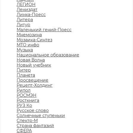
ЛЕГИОН
Лениздат
Линка-Пресс
Литера
Литур
Маленький гений-Пресс
Мнемозина
Мозаика-Синтез
МТО инфо
Музыка
Национальное образование
Новая Волна
Новый учебник
Питер
Планета
Просвещение
Рецепт-Холдинг
Рипол
РОСМЭН
Росткнига
РУЗ Ко
Русское слово
Солнечные ступеньки
Спектр-М
Страна фантазий
СФЕРА