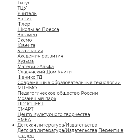
Титул
ТЦУ
Учитель
УчЛит
Флер
Школьная Пресса
Экзамен
Эксмо
Ювента
5 за знания
Академия развития
Кузьма
Материк-Альфа
Славянский Дом Книги
Феникс ТД
Современные образовательные технологии
МЦНМО
Педагогическое общество России
Мозаичный парк
ПРОСПЕКТ
СМАРТ
Центр Культурного творчества
УМКА
Детская литература/Издательства
Детская литература/Издательства
Перейти в
раздел