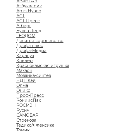
АВАНТА +
Азбукварик
Артэ Нуэво
АСТ
АСТ-Пресс
Атберг
Буква Ленд
ГЕОДОМ
Десятое королевство
Дрофа плюс
Дрофа-Медиа
Карапуз
Клевер
Краснокамская игрушка
Махаон
Мозаика-синтез
НД Плэй
Олма
Оникс
Проф-Пресс
РониисПак
РОСМЭН
Русич
САМОВАР
Стрекоза
Тедико/Флексика
Томик