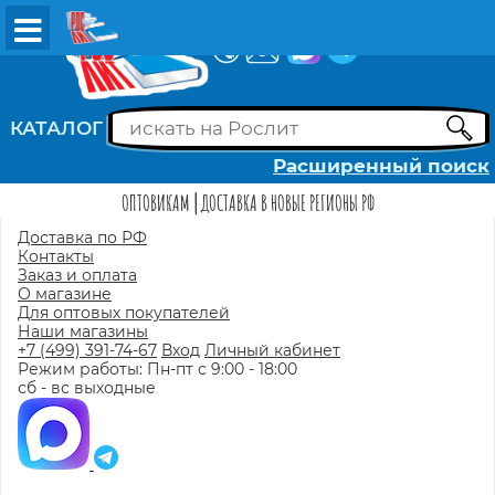
ВХОД
РЕГИСТРАЦИЯ
КАТАЛОГ
Расширенный поиск
ОПТОВИКАМ
ДОСТАВКА В НОВЫЕ РЕГИОНЫ РФ
Доставка по РФ
Контакты
Заказ и оплата
О магазине
Для оптовых покупателей
Наши магазины
+7 (499) 391-74-67
Вход
Личный кабинет
Режим работы: Пн-пт с 9:00 - 18:00
сб - вс выходные