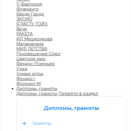
У-Фактория
Фламинго
Харди Гарди
ЭКСМО
Я РАСТУ ТОЙЗ
Вече
РАКЕТА
ИД Мещерякова
Маламалама
МИР ДЕТСТВА
Просвещение-Союз
Цветной мир
Феникс-Премьер
Умка
Умные игры
Феникс+
Фолиант-М
Дипломы, грамоты
Дипломы, грамоты
Перейти в раздел
Дипломы, грамоты
Грамоты