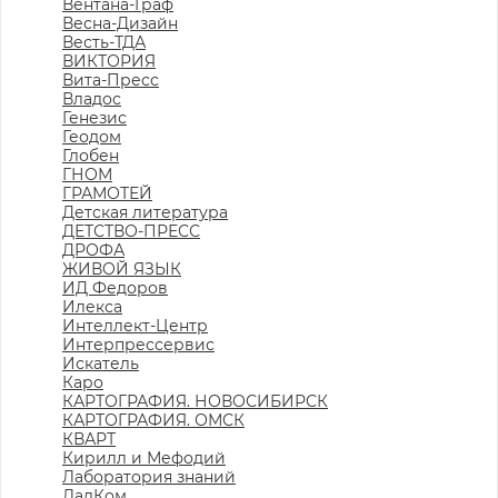
Вентана-Граф
Весна-Дизайн
Весть-ТДА
ВИКТОРИЯ
Вита-Пресс
Владос
Генезис
Геодом
Глобен
ГНОМ
ГРАМОТЕЙ
Детская литература
ДЕТСТВО-ПРЕСС
ДРОФА
ЖИВОЙ ЯЗЫК
ИД Федоров
Илекса
Интеллект-Центр
Интерпрессервис
Искатель
Каро
КАРТОГРАФИЯ. НОВОСИБИРСК
КАРТОГРАФИЯ. ОМСК
КВАРТ
Кирилл и Мефодий
Лаборатория знаний
ЛадКом