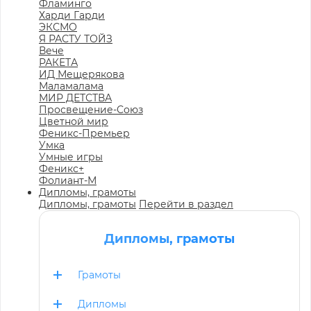
Фламинго
Харди Гарди
ЭКСМО
Я РАСТУ ТОЙЗ
Вече
РАКЕТА
ИД Мещерякова
Маламалама
МИР ДЕТСТВА
Просвещение-Союз
Цветной мир
Феникс-Премьер
Умка
Умные игры
Феникс+
Фолиант-М
Дипломы, грамоты
Дипломы, грамоты
Перейти в раздел
Дипломы, грамоты
Грамоты
Дипломы