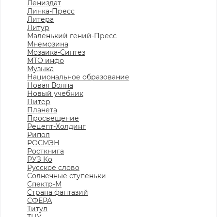
Лениздат
Линка-Пресс
Литера
Литур
Маленький гений-Пресс
Мнемозина
Мозаика-Синтез
МТО инфо
Музыка
Национальное образование
Новая Волна
Новый учебник
Питер
Планета
Просвещение
Рецепт-Холдинг
Рипол
РОСМЭН
Росткнига
РУЗ Ко
Русское слово
Солнечные ступеньки
Спектр-М
Страна фантазий
СФЕРА
Титул