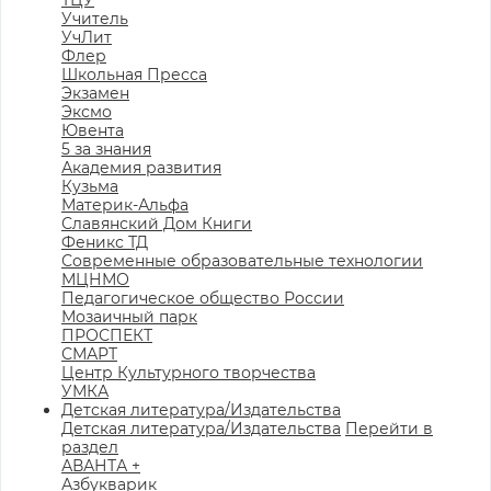
ТЦУ
Учитель
УчЛит
Флер
Школьная Пресса
Экзамен
Эксмо
Ювента
5 за знания
Академия развития
Кузьма
Материк-Альфа
Славянский Дом Книги
Феникс ТД
Современные образовательные технологии
МЦНМО
Педагогическое общество России
Мозаичный парк
ПРОСПЕКТ
СМАРТ
Центр Культурного творчества
УМКА
Детская литература/Издательства
Детская литература/Издательства
Перейти в
раздел
АВАНТА +
Азбукварик