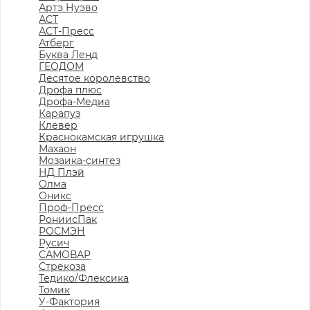
Артэ Нуэво
АСТ
АСТ-Пресс
Атберг
Буква Ленд
ГЕОДОМ
Десятое королевство
Дрофа плюс
Дрофа-Медиа
Карапуз
Клевер
Краснокамская игрушка
Махаон
Мозаика-синтез
НД Плэй
Олма
Оникс
Проф-Пресс
РониисПак
РОСМЭН
Русич
САМОВАР
Стрекоза
Тедико/Флексика
Томик
У-Фактория