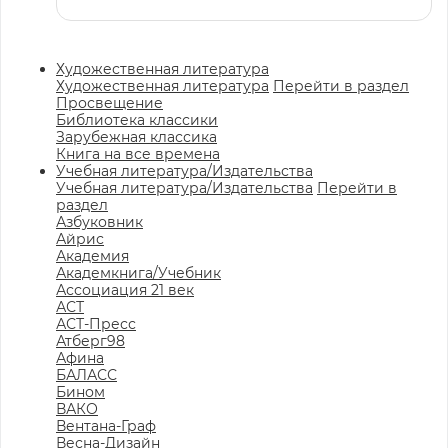
Художественная литература
Художественная литература
Перейти в раздел
Просвещение
Библиотека классики
Зарубежная классика
Книга на все времена
Учебная литература/Издательства
Учебная литература/Издательства
Перейти в
раздел
Азбуковник
Айрис
Академия
Академкнига/Учебник
Ассоциация 21 век
АСТ
АСТ-Пресс
Атберг98
Афина
БАЛАСС
Бином
ВАКО
Вентана-Граф
Весна-Дизайн