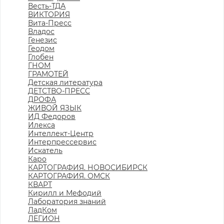
Весть-ТДА
ВИКТОРИЯ
Вита-Пресс
Владос
Генезис
Геодом
Глобен
ГНОМ
ГРАМОТЕЙ
Детская литература
ДЕТСТВО-ПРЕСС
ДРОФА
ЖИВОЙ ЯЗЫК
ИД Федоров
Илекса
Интеллект-Центр
Интерпрессервис
Искатель
Каро
КАРТОГРАФИЯ. НОВОСИБИРСК
КАРТОГРАФИЯ. ОМСК
КВАРТ
Кирилл и Мефодий
Лаборатория знаний
ЛадКом
ЛЕГИОН