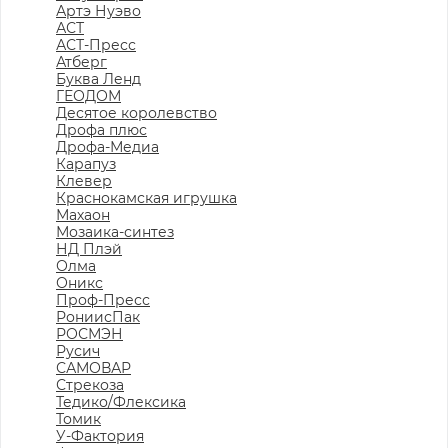
Артэ Нуэво
АСТ
АСТ-Пресс
Атберг
Буква Ленд
ГЕОДОМ
Десятое королевство
Дрофа плюс
Дрофа-Медиа
Карапуз
Клевер
Краснокамская игрушка
Махаон
Мозаика-синтез
НД Плэй
Олма
Оникс
Проф-Пресс
РониисПак
РОСМЭН
Русич
САМОВАР
Стрекоза
Тедико/Флексика
Томик
У-Фактория