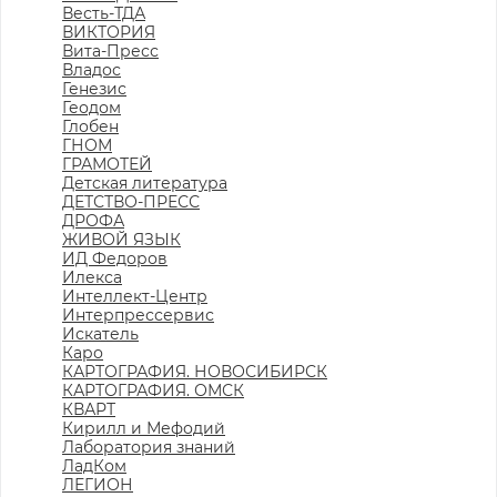
Весть-ТДА
ВИКТОРИЯ
Вита-Пресс
Владос
Генезис
Геодом
Глобен
ГНОМ
ГРАМОТЕЙ
Детская литература
ДЕТСТВО-ПРЕСС
ДРОФА
ЖИВОЙ ЯЗЫК
ИД Федоров
Илекса
Интеллект-Центр
Интерпрессервис
Искатель
Каро
КАРТОГРАФИЯ. НОВОСИБИРСК
КАРТОГРАФИЯ. ОМСК
КВАРТ
Кирилл и Мефодий
Лаборатория знаний
ЛадКом
ЛЕГИОН