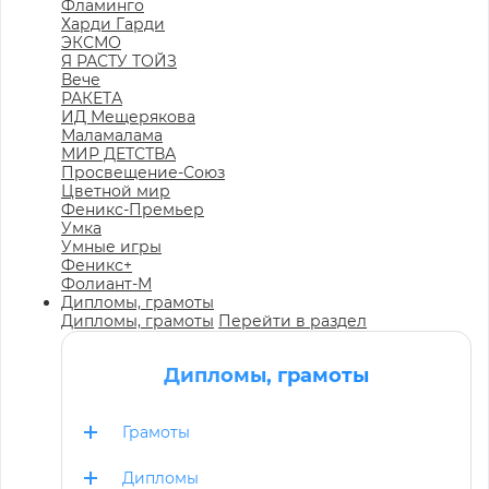
Фламинго
Харди Гарди
ЭКСМО
Я РАСТУ ТОЙЗ
Вече
РАКЕТА
ИД Мещерякова
Маламалама
МИР ДЕТСТВА
Просвещение-Союз
Цветной мир
Феникс-Премьер
Умка
Умные игры
Феникс+
Фолиант-М
Дипломы, грамоты
Дипломы, грамоты
Перейти в раздел
Дипломы, грамоты
Грамоты
Дипломы