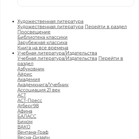
Художественная литература
Художественная литература
Перейти в раздел
Просвещение
Библиотека классики
Зарубежная классика
Книга на все времена
Учебная литература/Издательства
Учебная литература/Издательства
Перейти в
раздел
Азбуковник
Айрис
Академия
Академкнига/Учебник
Ассоциация 21 век
АСТ
АСТ-Пресс
Атберг98
Афина
БАЛАСС
Бином
ВАКО
Вентана-Граф
Весна-Дизайн