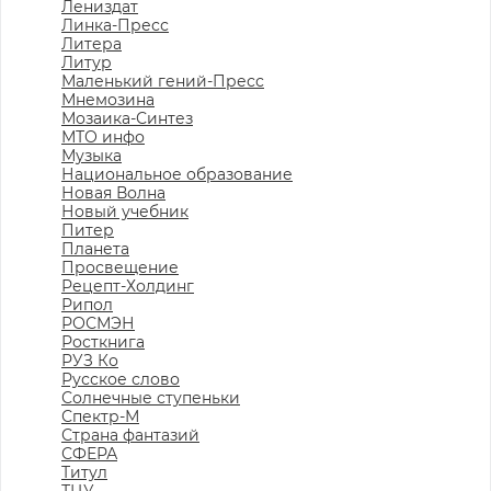
Лениздат
Линка-Пресс
Литера
Литур
Маленький гений-Пресс
Мнемозина
Мозаика-Синтез
МТО инфо
Музыка
Национальное образование
Новая Волна
Новый учебник
Питер
Планета
Просвещение
Рецепт-Холдинг
Рипол
РОСМЭН
Росткнига
РУЗ Ко
Русское слово
Солнечные ступеньки
Спектр-М
Страна фантазий
СФЕРА
Титул