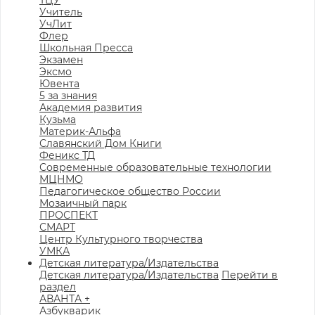
ТЦУ
Учитель
УчЛит
Флер
Школьная Пресса
Экзамен
Эксмо
Ювента
5 за знания
Академия развития
Кузьма
Материк-Альфа
Славянский Дом Книги
Феникс ТД
Современные образовательные технологии
МЦНМО
Педагогическое общество России
Мозаичный парк
ПРОСПЕКТ
СМАРТ
Центр Культурного творчества
УМКА
Детская литература/Издательства
Детская литература/Издательства
Перейти в
раздел
АВАНТА +
Азбукварик