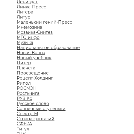
Лениздат
Линка-Пресс
Литера
Литур
Маленький гений-Пресс
Мнемозина
Мозаика-Синтез
МТО инфо
Музыка
Национальное образование
Новая Волна
Новый учебник
Питер
Планета
Просвещение
Рецепт-Холдинг
Рипол
РОСМЭН
Росткнига
РУЗ Ко
Русское слово
Солнечные ступеньки
Спектр-М
Страна фантазий
СФЕРА
Титул