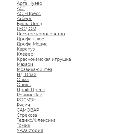
Артэ Нуэво
АСТ
АСТ-Пресс
Атберг
Буква Ленд
ГЕОДОМ
Десятое королевство
Дрофа плюс
Дрофа-Медиа
Карапуз
Клевер
Краснокамская игрушка
Махаон
Мозаика-синтез
НД Плэй
Олма
Оникс
Проф-Пресс
РониисПак
РОСМЭН
Русич
САМОВАР
Стрекоза
Тедико/Флексика
Томик
У-Фактория