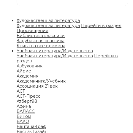
Художественная литература
Художественная литература
Перейти в раздел
Просвещение
Библиотека классики
Зарубежная классика
Книга на все времена
Учебная литература/Издательства
Учебная литература/Издательства
Перейти в
раздел
Азбуковник
Айрис
Академия
Академкнига/Учебник
Ассоциация 21 век
АСТ
АСТ-Пресс
Атберг98
Афина
БАЛАСС
Бином
ВАКО
Вентана-Граф
Весна-Дизайн