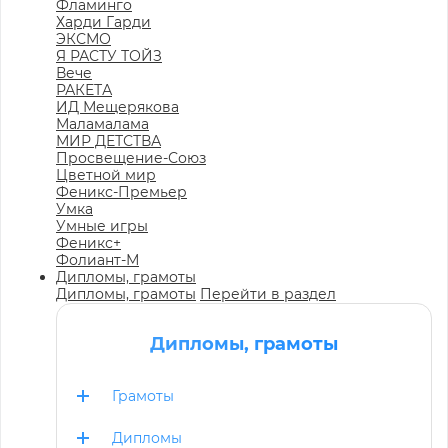
Фламинго
Харди Гарди
ЭКСМО
Я РАСТУ ТОЙЗ
Вече
РАКЕТА
ИД Мещерякова
Маламалама
МИР ДЕТСТВА
Просвещение-Союз
Цветной мир
Феникс-Премьер
Умка
Умные игры
Феникс+
Фолиант-М
Дипломы, грамоты
Дипломы, грамоты
Перейти в раздел
Дипломы, грамоты
Грамоты
Дипломы