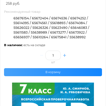
258 руб.
Рекомендуемый товар
65676154 / 65672404 / 65674536 / 65674252 /
55614095 / 65674561 / 55618893 / 65674084 /
55626022 / 55626326 / 55623490 / 65646083 /
55611583 / 55638989 / 65673277 / 65673922 /
65656937 / 55610264 / 65675841 / 55638992
В наличии:
есть на складе
шт
В корзину