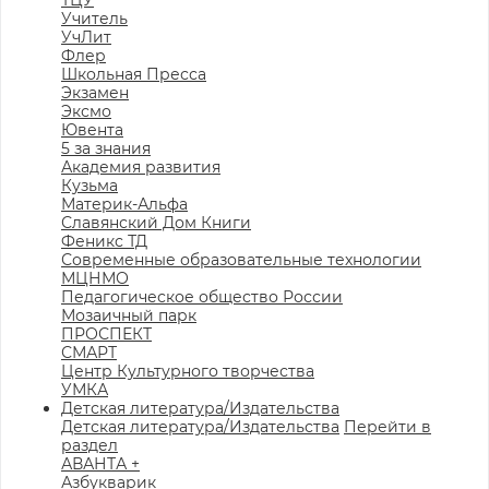
ТЦУ
Учитель
УчЛит
Флер
Школьная Пресса
Экзамен
Эксмо
Ювента
5 за знания
Академия развития
Кузьма
Материк-Альфа
Славянский Дом Книги
Феникс ТД
Современные образовательные технологии
МЦНМО
Педагогическое общество России
Мозаичный парк
ПРОСПЕКТ
СМАРТ
Центр Культурного творчества
УМКА
Детская литература/Издательства
Детская литература/Издательства
Перейти в
раздел
АВАНТА +
Азбукварик