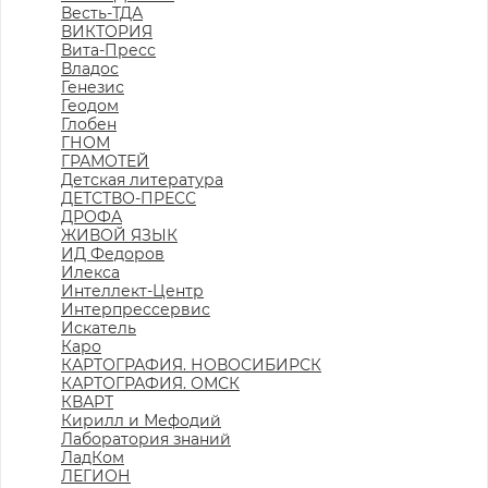
Весть-ТДА
ВИКТОРИЯ
Вита-Пресс
Владос
Генезис
Геодом
Глобен
ГНОМ
ГРАМОТЕЙ
Детская литература
ДЕТСТВО-ПРЕСС
ДРОФА
ЖИВОЙ ЯЗЫК
ИД Федоров
Илекса
Интеллект-Центр
Интерпрессервис
Искатель
Каро
КАРТОГРАФИЯ. НОВОСИБИРСК
КАРТОГРАФИЯ. ОМСК
КВАРТ
Кирилл и Мефодий
Лаборатория знаний
ЛадКом
ЛЕГИОН