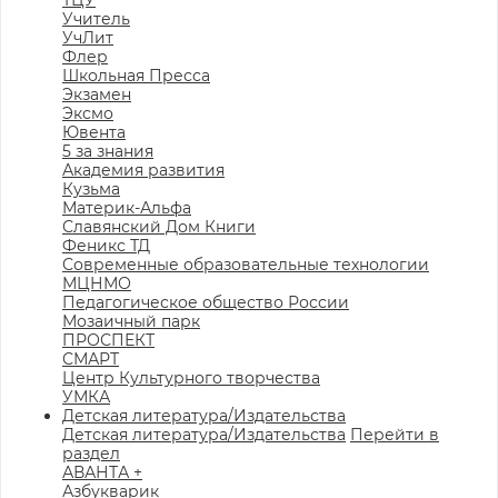
ТЦУ
Учитель
УчЛит
Флер
Школьная Пресса
Экзамен
Эксмо
Ювента
5 за знания
Академия развития
Кузьма
Материк-Альфа
Славянский Дом Книги
Феникс ТД
Современные образовательные технологии
МЦНМО
Педагогическое общество России
Мозаичный парк
ПРОСПЕКТ
СМАРТ
Центр Культурного творчества
УМКА
Детская литература/Издательства
Детская литература/Издательства
Перейти в
раздел
АВАНТА +
Азбукварик