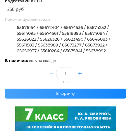
подготовки к ЕГЭ
258 руб.
Рекомендуемый товар
65676154 / 65672404 / 65674536 / 65674252 /
55614095 / 65674561 / 55618893 / 65674084 /
55626022 / 55626326 / 55623490 / 65646083 /
55611583 / 55638989 / 65673277 / 65673922 /
65656937 / 55610264 / 65675841 / 55638992
В наличии:
есть на складе
шт
В корзину