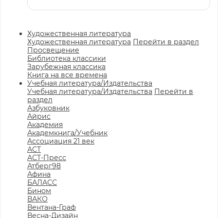
Художественная литература
Художественная литература
Перейти в раздел
Просвещение
Библиотека классики
Зарубежная классика
Книга на все времена
Учебная литература/Издательства
Учебная литература/Издательства
Перейти в
раздел
Азбуковник
Айрис
Академия
Академкнига/Учебник
Ассоциация 21 век
АСТ
АСТ-Пресс
Атберг98
Афина
БАЛАСС
Бином
ВАКО
Вентана-Граф
Весна-Дизайн