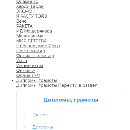
Фламинго
Харди Гарди
ЭКСМО
Я РАСТУ ТОЙЗ
Вече
РАКЕТА
ИД Мещерякова
Маламалама
МИР ДЕТСТВА
Просвещение-Союз
Цветной мир
Феникс-Премьер
Умка
Умные игры
Феникс+
Фолиант-М
Дипломы, грамоты
Дипломы, грамоты
Перейти в раздел
Дипломы, грамоты
Грамоты
Дипломы