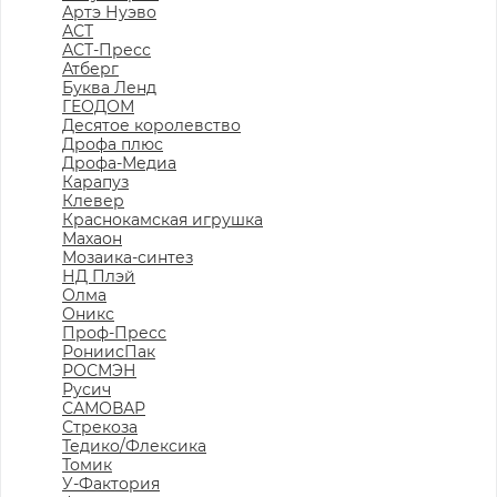
Артэ Нуэво
АСТ
АСТ-Пресс
Атберг
Буква Ленд
ГЕОДОМ
Десятое королевство
Дрофа плюс
Дрофа-Медиа
Карапуз
Клевер
Краснокамская игрушка
Махаон
Мозаика-синтез
НД Плэй
Олма
Оникс
Проф-Пресс
РониисПак
РОСМЭН
Русич
САМОВАР
Стрекоза
Тедико/Флексика
Томик
У-Фактория