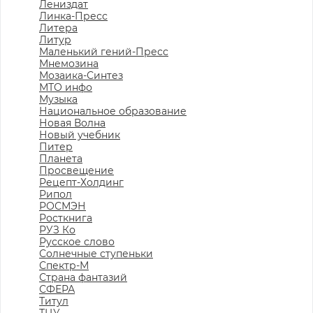
Лениздат
Линка-Пресс
Литера
Литур
Маленький гений-Пресс
Мнемозина
Мозаика-Синтез
МТО инфо
Музыка
Национальное образование
Новая Волна
Новый учебник
Питер
Планета
Просвещение
Рецепт-Холдинг
Рипол
РОСМЭН
Росткнига
РУЗ Ко
Русское слово
Солнечные ступеньки
Спектр-М
Страна фантазий
СФЕРА
Титул