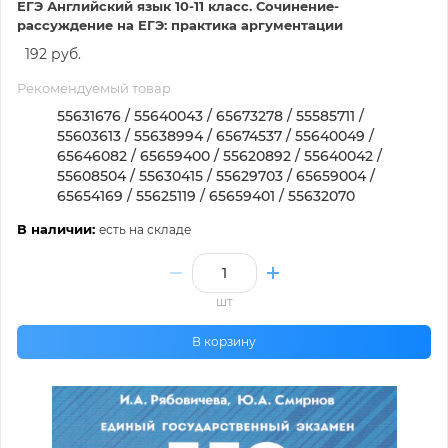
ЕГЭ Английский язык 10-11 класс. Сочинение-
рассуждение на ЕГЭ: практика аргументации
192 руб.
Рекомендуемый товар
55631676 / 55640043 / 65673278 / 55585711 /
55603613 / 55638994 / 65674537 / 55640049 /
65646082 / 65659400 / 55620892 / 55640042 /
55608504 / 55630415 / 55629703 / 65659004 /
65654169 / 55625119 / 65659401 / 55632070
В наличии:
есть на складе
шт
В корзину