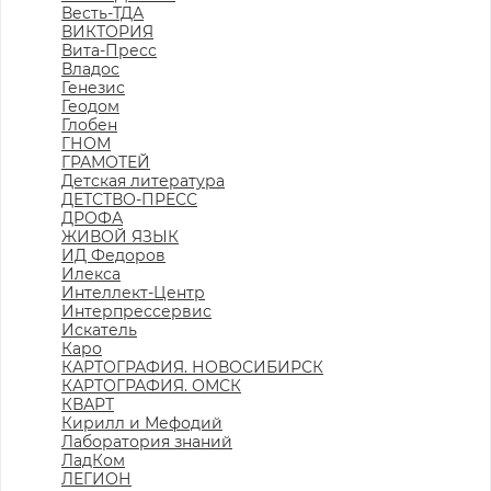
Весть-ТДА
ВИКТОРИЯ
Вита-Пресс
Владос
Генезис
Геодом
Глобен
ГНОМ
ГРАМОТЕЙ
Детская литература
ДЕТСТВО-ПРЕСС
ДРОФА
ЖИВОЙ ЯЗЫК
ИД Федоров
Илекса
Интеллект-Центр
Интерпрессервис
Искатель
Каро
КАРТОГРАФИЯ. НОВОСИБИРСК
КАРТОГРАФИЯ. ОМСК
КВАРТ
Кирилл и Мефодий
Лаборатория знаний
ЛадКом
ЛЕГИОН