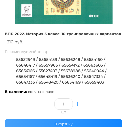
ВПР-2022. История 5 класс. 10 тренировочных вариантов
216 руб.
Рекомендуемый товар
55632549 / 65654159 / 55636248 / 65654160 /
65648417 / 65657965 / 65654172 / 65663603 /
65654166 / 55627403 / 55638988 / 55640044 /
65654167 / 65648419 / 55636240 / 65647334 /
65647335 / 65648420 / 65654169 / 65659403
В наличии:
есть на складе
шт
В корзину