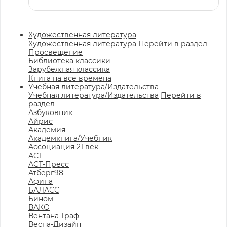
Художественная литература
Художественная литература
Перейти в раздел
Просвещение
Библиотека классики
Зарубежная классика
Книга на все времена
Учебная литература/Издательства
Учебная литература/Издательства
Перейти в
раздел
Азбуковник
Айрис
Академия
Академкнига/Учебник
Ассоциация 21 век
АСТ
АСТ-Пресс
Атберг98
Афина
БАЛАСС
Бином
ВАКО
Вентана-Граф
Весна-Дизайн