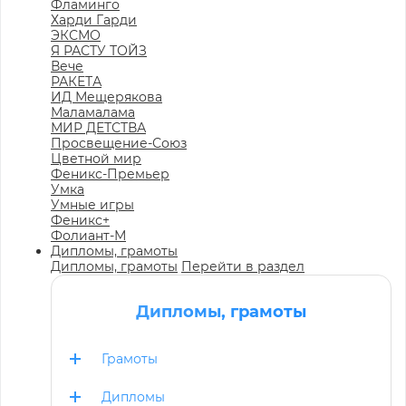
Фламинго
Харди Гарди
ЭКСМО
Я РАСТУ ТОЙЗ
Вече
РАКЕТА
ИД Мещерякова
Маламалама
МИР ДЕТСТВА
Просвещение-Союз
Цветной мир
Феникс-Премьер
Умка
Умные игры
Феникс+
Фолиант-М
Дипломы, грамоты
Дипломы, грамоты
Перейти в раздел
Дипломы, грамоты
Грамоты
Дипломы