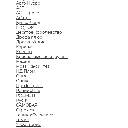
Артэ Нуэво
АСТ
АСТ-Пресс
Атберг
Буква Ленд
ГЕОДОМ
Десятое королевство
Дрофа плюс
Дрофа-Медиа
Карапуз
Клевер
Краснокамская игрушка
Махаон
Мозаика-синтез
НД Плэй
Олма
Оникс
Проф-Пресс
РониисПак
РОСМЭН
Русич
САМОВАР
Стрекоза
Тедико/Флексика
Томик
У-Фактория