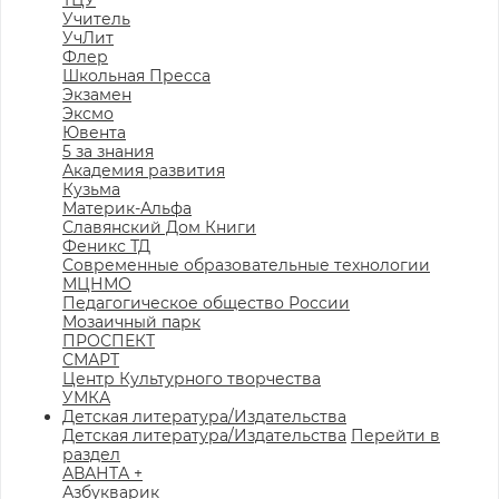
ТЦУ
Учитель
УчЛит
Флер
Школьная Пресса
Экзамен
Эксмо
Ювента
5 за знания
Академия развития
Кузьма
Материк-Альфа
Славянский Дом Книги
Феникс ТД
Современные образовательные технологии
МЦНМО
Педагогическое общество России
Мозаичный парк
ПРОСПЕКТ
СМАРТ
Центр Культурного творчества
УМКА
Детская литература/Издательства
Детская литература/Издательства
Перейти в
раздел
АВАНТА +
Азбукварик