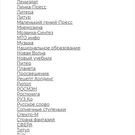
Лениздат
Линка-Пресс
Литера
Литур
Маленький гений-Пресс
Мнемозина
Мозаика-Синтез
МТО инфо
Музыка
Национальное образование
Новая Волна
Новый учебник
Питер
Планета
Просвещение
Рецепт-Холдинг
Рипол
РОСМЭН
Росткнига
РУЗ Ко
Русское слово
Солнечные ступеньки
Спектр-М
Страна фантазий
СФЕРА
Титул