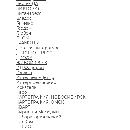
Весть-ТДА
ВИКТОРИЯ
Вита-Пресс
Владос
Генезис
Геодом
Глобен
ГНОМ
ГРАМОТЕЙ
Детская литература
ДЕТСТВО-ПРЕСС
ДРОФА
ЖИВОЙ ЯЗЫК
ИД Федоров
Илекса
Интеллект-Центр
Интерпрессервис
Искатель
Каро
КАРТОГРАФИЯ. НОВОСИБИРСК
КАРТОГРАФИЯ. ОМСК
КВАРТ
Кирилл и Мефодий
Лаборатория знаний
ЛадКом
ЛЕГИОН