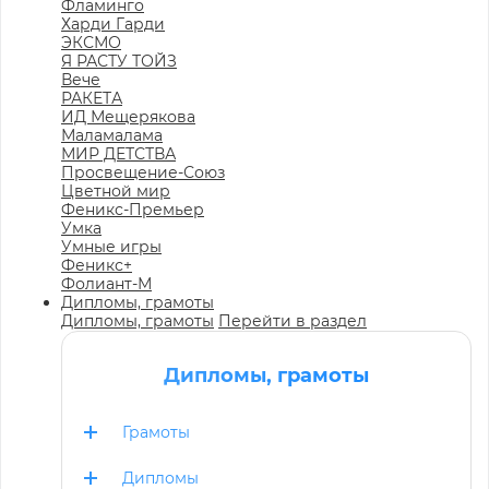
Фламинго
Харди Гарди
ЭКСМО
Я РАСТУ ТОЙЗ
Вече
РАКЕТА
ИД Мещерякова
Маламалама
МИР ДЕТСТВА
Просвещение-Союз
Цветной мир
Феникс-Премьер
Умка
Умные игры
Феникс+
Фолиант-М
Дипломы, грамоты
Дипломы, грамоты
Перейти в раздел
Дипломы, грамоты
Грамоты
Дипломы