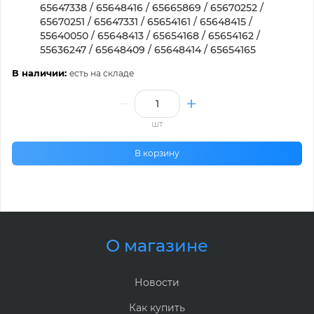
65647338 / 65648416 / 65665869 / 65670252 /
65670251 / 65647331 / 65654161 / 65648415 /
55640050 / 65648413 / 65654168 / 65654162 /
55636247 / 65648409 / 65648414 / 65654165
В наличии:
есть на складе
шт
В корзину
О магазине
Новости
Как купить