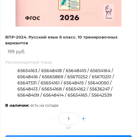
ВПР-2024. Русский язык 6 класс. 10 тренировочных
вариантов
199 руб.
Рекомендуемый товар
65654163 / 65648418 / 65648410 / 65654164 /
65648416 / 65665869 / 65670252 / 65670251 /
65647331 / 65654161 / 65648415 / 55640050 /
65648413 / 65654168 / 65654162 / 55636247 /
65648409 / 65648414 / 65654165 / 55642539
В наличии:
есть на складе
шт