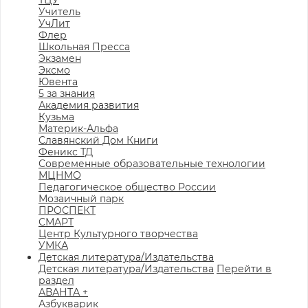
ТЦУ
Учитель
УчЛит
Флер
Школьная Пресса
Экзамен
Эксмо
Ювента
5 за знания
Академия развития
Кузьма
Материк-Альфа
Славянский Дом Книги
Феникс ТД
Современные образовательные технологии
МЦНМО
Педагогическое общество России
Мозаичный парк
ПРОСПЕКТ
СМАРТ
Центр Культурного творчества
УМКА
Детская литература/Издательства
Детская литература/Издательства
Перейти в
раздел
АВАНТА +
Азбукварик