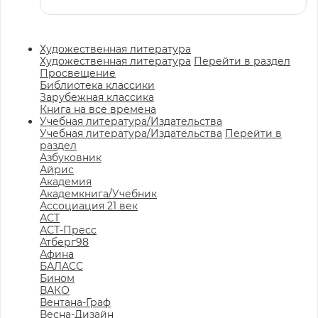
Художественная литература
Художественная литература
Перейти в раздел
Просвещение
Библиотека классики
Зарубежная классика
Книга на все времена
Учебная литература/Издательства
Учебная литература/Издательства
Перейти в
раздел
Азбуковник
Айрис
Академия
Академкнига/Учебник
Ассоциация 21 век
АСТ
АСТ-Пресс
Атберг98
Афина
БАЛАСС
Бином
ВАКО
Вентана-Граф
Весна-Дизайн