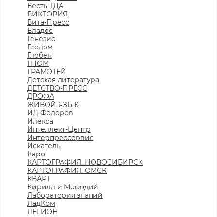
Весть-ТДА
ВИКТОРИЯ
Вита-Пресс
Владос
Генезис
Геодом
Глобен
ГНОМ
ГРАМОТЕЙ
Детская литература
ДЕТСТВО-ПРЕСС
ДРОФА
ЖИВОЙ ЯЗЫК
ИД Федоров
Илекса
Интеллект-Центр
Интерпрессервис
Искатель
Каро
КАРТОГРАФИЯ. НОВОСИБИРСК
КАРТОГРАФИЯ. ОМСК
КВАРТ
Кирилл и Мефодий
Лаборатория знаний
ЛадКом
ЛЕГИОН