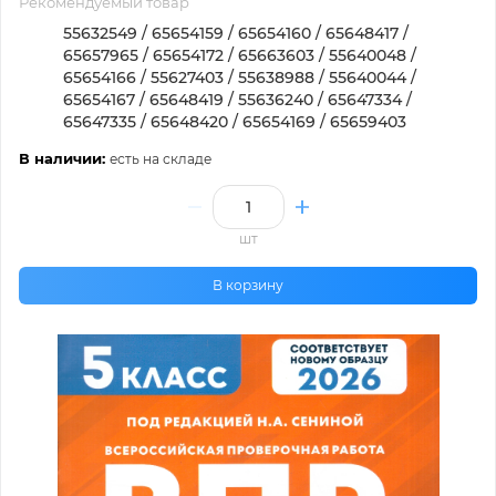
Рекомендуемый товар
55632549 / 65654159 / 65654160 / 65648417 /
65657965 / 65654172 / 65663603 / 55640048 /
65654166 / 55627403 / 55638988 / 55640044 /
65654167 / 65648419 / 55636240 / 65647334 /
65647335 / 65648420 / 65654169 / 65659403
В наличии:
есть на складе
шт
В корзину