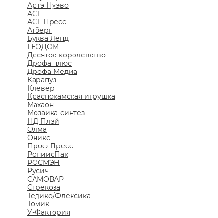
Артэ Нуэво
АСТ
АСТ-Пресс
Атберг
Буква Ленд
ГЕОДОМ
Десятое королевство
Дрофа плюс
Дрофа-Медиа
Карапуз
Клевер
Краснокамская игрушка
Махаон
Мозаика-синтез
НД Плэй
Олма
Оникс
Проф-Пресс
РониисПак
РОСМЭН
Русич
САМОВАР
Стрекоза
Тедико/Флексика
Томик
У-Фактория