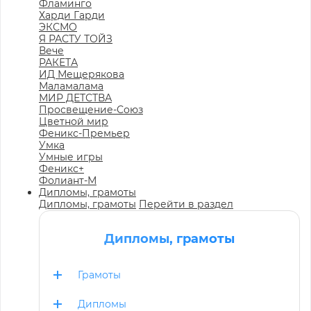
Фламинго
Харди Гарди
ЭКСМО
Я РАСТУ ТОЙЗ
Вече
РАКЕТА
ИД Мещерякова
Маламалама
МИР ДЕТСТВА
Просвещение-Союз
Цветной мир
Феникс-Премьер
Умка
Умные игры
Феникс+
Фолиант-М
Дипломы, грамоты
Дипломы, грамоты
Перейти в раздел
Дипломы, грамоты
Грамоты
Дипломы