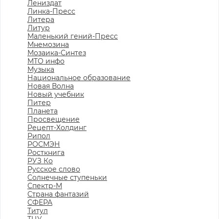
Лениздат
Линка-Пресс
Литера
Литур
Маленький гений-Пресс
Мнемозина
Мозаика-Синтез
МТО инфо
Музыка
Национальное образование
Новая Волна
Новый учебник
Питер
Планета
Просвещение
Рецепт-Холдинг
Рипол
РОСМЭН
Росткнига
РУЗ Ко
Русское слово
Солнечные ступеньки
Спектр-М
Страна фантазий
СФЕРА
Титул