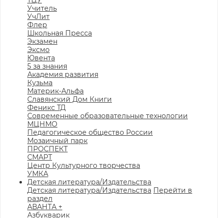
ТЦУ
Учитель
УчЛит
Флер
Школьная Пресса
Экзамен
Эксмо
Ювента
5 за знания
Академия развития
Кузьма
Материк-Альфа
Славянский Дом Книги
Феникс ТД
Современные образовательные технологии
МЦНМО
Педагогическое общество России
Мозаичный парк
ПРОСПЕКТ
СМАРТ
Центр Культурного творчества
УМКА
Детская литература/Издательства
Детская литература/Издательства
Перейти в
раздел
АВАНТА +
Азбукварик