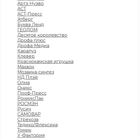
Артэ Нуэво
АСТ
АСТ-Пресс
Атберг
Буква Ленд
ГЕОДОМ
Десятое королевство
Дрофа плюс
Дрофа-Медиа
Карапуз
Клевер
Краснокамская игрушка
Махаон
Мозаика-синтез
НД Плэй
Олма
Оникс
Проф-Пресс
РониисПак
РОСМЭН
Русич
САМОВАР
Стрекоза
Тедико/Флексика
Томик
У-Фактория