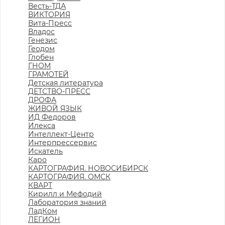
Весть-ТДА
ВИКТОРИЯ
Вита-Пресс
Владос
Генезис
Геодом
Глобен
ГНОМ
ГРАМОТЕЙ
Детская литература
ДЕТСТВО-ПРЕСС
ДРОФА
ЖИВОЙ ЯЗЫК
ИД Федоров
Илекса
Интеллект-Центр
Интерпрессервис
Искатель
Каро
КАРТОГРАФИЯ. НОВОСИБИРСК
КАРТОГРАФИЯ. ОМСК
КВАРТ
Кирилл и Мефодий
Лаборатория знаний
ЛадКом
ЛЕГИОН