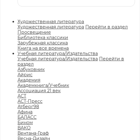
Художественная литература
Художественная литература
Перейти в раздел
Просвещение
Библиотека классики
Зарубежная классика
Книга на все времена
Учебная литература/Издательства
Учебная литература/Издательства
Перейти в
раздел
Азбуковник
Айрис
Академия
Академкнига/Учебник
Ассоциация 21 век
АСТ
АСТ-Пресс
Атберг98
Афина
БАЛАСС
Бином
ВАКО
Вентана-Граф
Весна-Дизайн