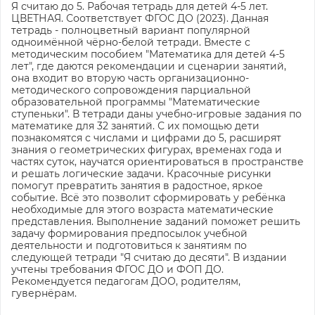
Я считаю до 5. Рабочая тетрадь для детей 4-5 лет.
ЦВЕТНАЯ. Соответствует ФГОС ДО (2023). Данная
тетрадь - полноцветный вариант популярной
одноимённой чёрно-белой тетради. Вместе с
методическим пособием "Математика для детей 4-5
лет", где даются рекомендации и сценарии занятий,
она входит во вторую часть организационно-
методического сопровождения парциальной
образовательной программы "Математические
ступеньки". В тетради даны учебно-игровые задания по
математике для 32 занятий. С их помощью дети
познакомятся с числами и цифрами до 5, расширят
знания о геометрических фигурах, временах года и
частях суток, научатся ориентироваться в пространстве
и решать логические задачи. Красочные рисунки
помогут превратить занятия в радостное, яркое
событие. Всё это позволит сформировать у ребёнка
необходимые для этого возраста математические
представления. Выполнение заданий поможет решить
задачу формирования предпосылок учебной
деятельности и подготовиться к занятиям по
следующей тетради "Я считаю до десяти". В издании
учтены требования ФГОС ДО и ФОП ДО.
Рекомендуется педагогам ДОО, родителям,
гувернёрам.