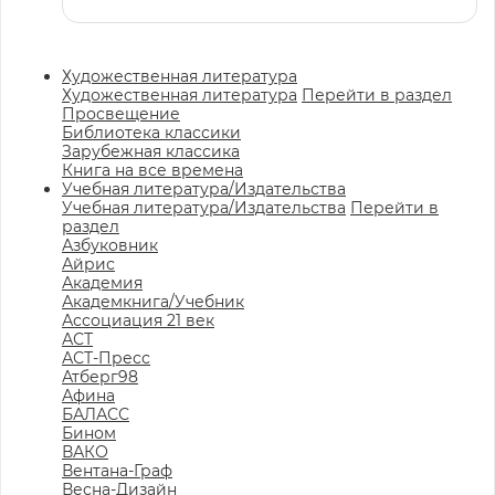
Художественная литература
Художественная литература
Перейти в раздел
Просвещение
Библиотека классики
Зарубежная классика
Книга на все времена
Учебная литература/Издательства
Учебная литература/Издательства
Перейти в
раздел
Азбуковник
Айрис
Академия
Академкнига/Учебник
Ассоциация 21 век
АСТ
АСТ-Пресс
Атберг98
Афина
БАЛАСС
Бином
ВАКО
Вентана-Граф
Весна-Дизайн