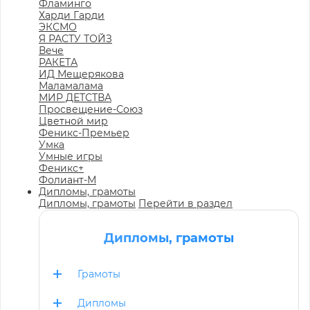
Фламинго
Харди Гарди
ЭКСМО
Я РАСТУ ТОЙЗ
Вече
РАКЕТА
ИД Мещерякова
Маламалама
МИР ДЕТСТВА
Просвещение-Союз
Цветной мир
Феникс-Премьер
Умка
Умные игры
Феникс+
Фолиант-М
Дипломы, грамоты
Дипломы, грамоты
Перейти в раздел
Дипломы, грамоты
Грамоты
Дипломы