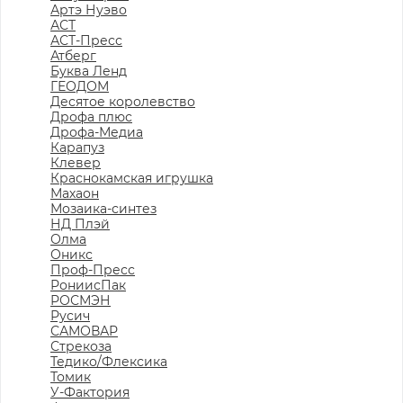
Артэ Нуэво
АСТ
АСТ-Пресс
Атберг
Буква Ленд
ГЕОДОМ
Десятое королевство
Дрофа плюс
Дрофа-Медиа
Карапуз
Клевер
Краснокамская игрушка
Махаон
Мозаика-синтез
НД Плэй
Олма
Оникс
Проф-Пресс
РониисПак
РОСМЭН
Русич
САМОВАР
Стрекоза
Тедико/Флексика
Томик
У-Фактория