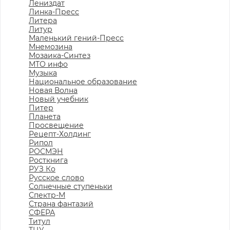
Лениздат
Линка-Пресс
Литера
Литур
Маленький гений-Пресс
Мнемозина
Мозаика-Синтез
МТО инфо
Музыка
Национальное образование
Новая Волна
Новый учебник
Питер
Планета
Просвещение
Рецепт-Холдинг
Рипол
РОСМЭН
Росткнига
РУЗ Ко
Русское слово
Солнечные ступеньки
Спектр-М
Страна фантазий
СФЕРА
Титул