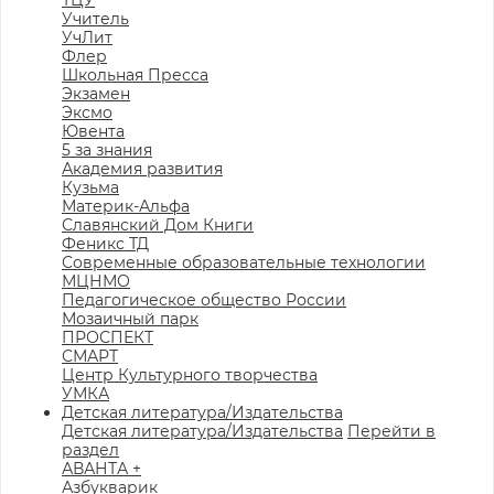
ТЦУ
Учитель
УчЛит
Флер
Школьная Пресса
Экзамен
Эксмо
Ювента
5 за знания
Академия развития
Кузьма
Материк-Альфа
Славянский Дом Книги
Феникс ТД
Современные образовательные технологии
МЦНМО
Педагогическое общество России
Мозаичный парк
ПРОСПЕКТ
СМАРТ
Центр Культурного творчества
УМКА
Детская литература/Издательства
Детская литература/Издательства
Перейти в
раздел
АВАНТА +
Азбукварик