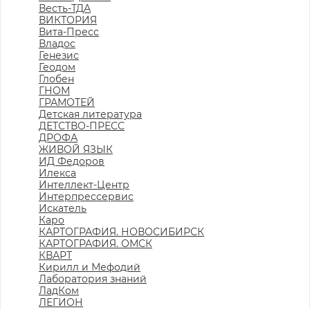
Весть-ТДА
ВИКТОРИЯ
Вита-Пресс
Владос
Генезис
Геодом
Глобен
ГНОМ
ГРАМОТЕЙ
Детская литература
ДЕТСТВО-ПРЕСС
ДРОФА
ЖИВОЙ ЯЗЫК
ИД Федоров
Илекса
Интеллект-Центр
Интерпрессервис
Искатель
Каро
КАРТОГРАФИЯ. НОВОСИБИРСК
КАРТОГРАФИЯ. ОМСК
КВАРТ
Кирилл и Мефодий
Лаборатория знаний
ЛадКом
ЛЕГИОН