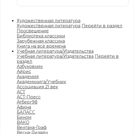
Художественная литература
Художественная литература
Перейти в раздел
Просвещение
Библиотека классики
Зарубежная классика
Книга на все времена
Учебная литература/Издательства
Учебная литература/Издательства
Перейти в
раздел
Азбуковник
Айрис
Академия
Академкнига/Учебник
Ассоциация 21 век
АСТ
АСТ-Пресс
Атберг98
Афина
БАЛАСС
Бином
ВАКО
Вентана-Граф
Весна-Дизайн