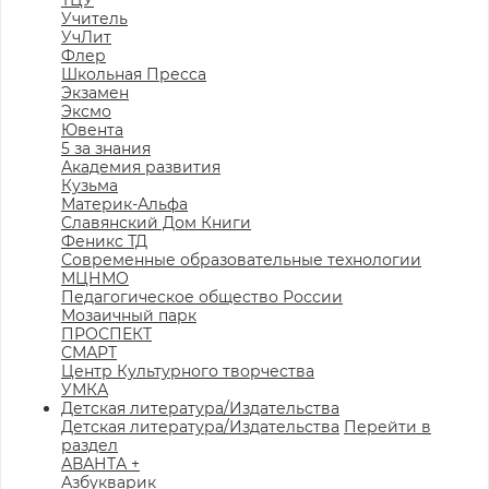
ТЦУ
Учитель
УчЛит
Флер
Школьная Пресса
Экзамен
Эксмо
Ювента
5 за знания
Академия развития
Кузьма
Материк-Альфа
Славянский Дом Книги
Феникс ТД
Современные образовательные технологии
МЦНМО
Педагогическое общество России
Мозаичный парк
ПРОСПЕКТ
СМАРТ
Центр Культурного творчества
УМКА
Детская литература/Издательства
Детская литература/Издательства
Перейти в
раздел
АВАНТА +
Азбукварик