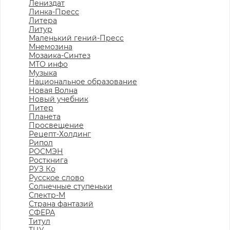
Лениздат
Линка-Пресс
Литера
Литур
Маленький гений-Пресс
Мнемозина
Мозаика-Синтез
МТО инфо
Музыка
Национальное образование
Новая Волна
Новый учебник
Питер
Планета
Просвещение
Рецепт-Холдинг
Рипол
РОСМЭН
Росткнига
РУЗ Ко
Русское слово
Солнечные ступеньки
Спектр-М
Страна фантазий
СФЕРА
Титул