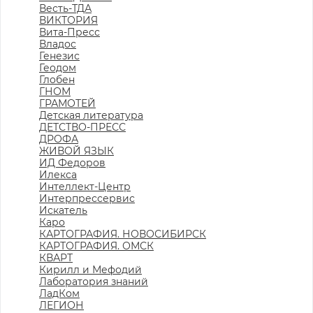
Весть-ТДА
ВИКТОРИЯ
Вита-Пресс
Владос
Генезис
Геодом
Глобен
ГНОМ
ГРАМОТЕЙ
Детская литература
ДЕТСТВО-ПРЕСС
ДРОФА
ЖИВОЙ ЯЗЫК
ИД Федоров
Илекса
Интеллект-Центр
Интерпрессервис
Искатель
Каро
КАРТОГРАФИЯ. НОВОСИБИРСК
КАРТОГРАФИЯ. ОМСК
КВАРТ
Кирилл и Мефодий
Лаборатория знаний
ЛадКом
ЛЕГИОН