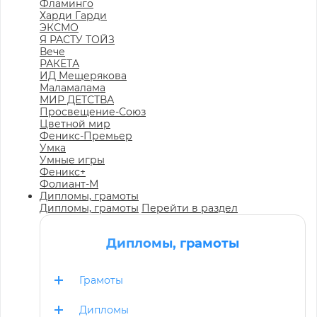
Фламинго
Харди Гарди
ЭКСМО
Я РАСТУ ТОЙЗ
Вече
РАКЕТА
ИД Мещерякова
Маламалама
МИР ДЕТСТВА
Просвещение-Союз
Цветной мир
Феникс-Премьер
Умка
Умные игры
Феникс+
Фолиант-М
Дипломы, грамоты
Дипломы, грамоты
Перейти в раздел
Дипломы, грамоты
Грамоты
Дипломы