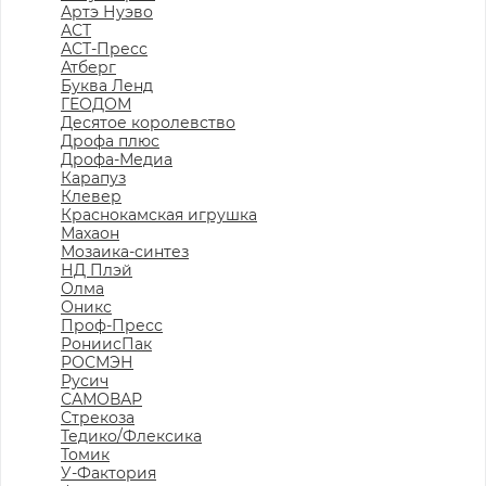
Артэ Нуэво
АСТ
АСТ-Пресс
Атберг
Буква Ленд
ГЕОДОМ
Десятое королевство
Дрофа плюс
Дрофа-Медиа
Карапуз
Клевер
Краснокамская игрушка
Махаон
Мозаика-синтез
НД Плэй
Олма
Оникс
Проф-Пресс
РониисПак
РОСМЭН
Русич
САМОВАР
Стрекоза
Тедико/Флексика
Томик
У-Фактория