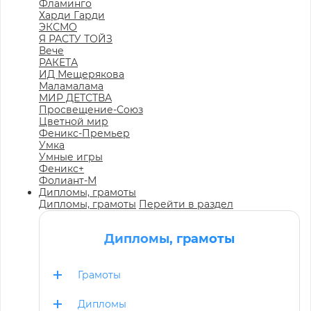
Фламинго
Харди Гарди
ЭКСМО
Я РАСТУ ТОЙЗ
Вече
РАКЕТА
ИД Мещерякова
Маламалама
МИР ДЕТСТВА
Просвещение-Союз
Цветной мир
Феникс-Премьер
Умка
Умные игры
Феникс+
Фолиант-М
Дипломы, грамоты
Дипломы, грамоты
Перейти в раздел
Дипломы, грамоты
Грамоты
Дипломы