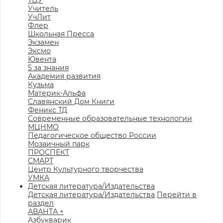
ТЦУ
Учитель
УчЛит
Флер
Школьная Пресса
Экзамен
Эксмо
Ювента
5 за знания
Академия развития
Кузьма
Материк-Альфа
Славянский Дом Книги
Феникс ТД
Современные образовательные технологии
МЦНМО
Педагогическое общество России
Мозаичный парк
ПРОСПЕКТ
СМАРТ
Центр Культурного творчества
УМКА
Детская литература/Издательства
Детская литература/Издательства
Перейти в
раздел
АВАНТА +
Азбукварик