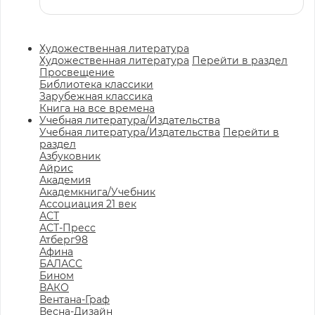
Художественная литература
Художественная литература
Перейти в раздел
Просвещение
Библиотека классики
Зарубежная классика
Книга на все времена
Учебная литература/Издательства
Учебная литература/Издательства
Перейти в
раздел
Азбуковник
Айрис
Академия
Академкнига/Учебник
Ассоциация 21 век
АСТ
АСТ-Пресс
Атберг98
Афина
БАЛАСС
Бином
ВАКО
Вентана-Граф
Весна-Дизайн