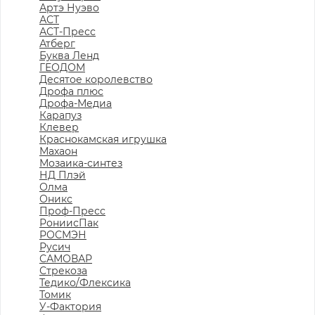
Артэ Нуэво
АСТ
АСТ-Пресс
Атберг
Буква Ленд
ГЕОДОМ
Десятое королевство
Дрофа плюс
Дрофа-Медиа
Карапуз
Клевер
Краснокамская игрушка
Махаон
Мозаика-синтез
НД Плэй
Олма
Оникс
Проф-Пресс
РониисПак
РОСМЭН
Русич
САМОВАР
Стрекоза
Тедико/Флексика
Томик
У-Фактория