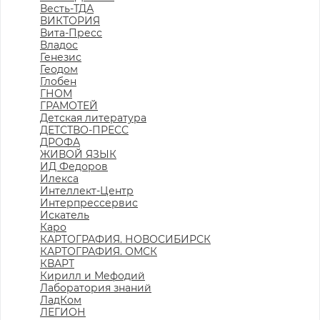
Весть-ТДА
ВИКТОРИЯ
Вита-Пресс
Владос
Генезис
Геодом
Глобен
ГНОМ
ГРАМОТЕЙ
Детская литература
ДЕТСТВО-ПРЕСС
ДРОФА
ЖИВОЙ ЯЗЫК
ИД Федоров
Илекса
Интеллект-Центр
Интерпрессервис
Искатель
Каро
КАРТОГРАФИЯ. НОВОСИБИРСК
КАРТОГРАФИЯ. ОМСК
КВАРТ
Кирилл и Мефодий
Лаборатория знаний
ЛадКом
ЛЕГИОН