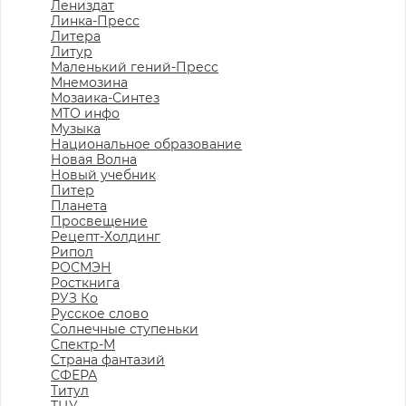
Лениздат
Линка-Пресс
Литера
Литур
Маленький гений-Пресс
Мнемозина
Мозаика-Синтез
МТО инфо
Музыка
Национальное образование
Новая Волна
Новый учебник
Питер
Планета
Просвещение
Рецепт-Холдинг
Рипол
РОСМЭН
Росткнига
РУЗ Ко
Русское слово
Солнечные ступеньки
Спектр-М
Страна фантазий
СФЕРА
Титул