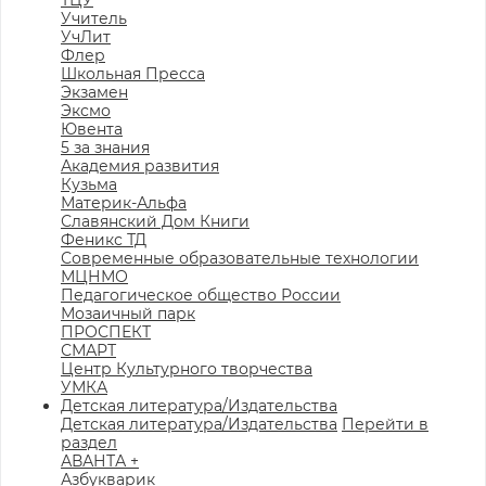
ТЦУ
Учитель
УчЛит
Флер
Школьная Пресса
Экзамен
Эксмо
Ювента
5 за знания
Академия развития
Кузьма
Материк-Альфа
Славянский Дом Книги
Феникс ТД
Современные образовательные технологии
МЦНМО
Педагогическое общество России
Мозаичный парк
ПРОСПЕКТ
СМАРТ
Центр Культурного творчества
УМКА
Детская литература/Издательства
Детская литература/Издательства
Перейти в
раздел
АВАНТА +
Азбукварик