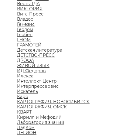
Весть-ТДА
ВИКТОРИЯ
Вита-Пресс
Владос
Генезис
Геодом
Глобен
ГНОМ
ГРАМОТЕЙ
Детская литература
ДЕТСТВО-ПРЕСС
ДРОФА
ЖИВОЙ ЯЗЫК
ИД Федоров
Илекса
Интеллект-Центр
Интерпрессервис
Искатель
Каро
КАРТОГРАФИЯ. НОВОСИБИРСК
КАРТОГРАФИЯ. ОМСК
КВАРТ
Кирилл и Мефодий
Лаборатория знаний
ЛадКом
ЛЕГИОН