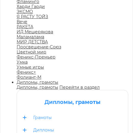
Фламинго
Харди Гарди
ЭКСМО
Я РАСТУ ТОЙЗ
Вече
РАКЕТА
ИД Мещерякова
Маламалама
МИР ДЕТСТВА
Просвещение-Союз
Цветной мир
Феникс-Премьер
Умка
Умные игры
Феникс+
Фолиант-М
Дипломы, грамоты
Дипломы, грамоты
Перейти в раздел
Дипломы, грамоты
Грамоты
Дипломы