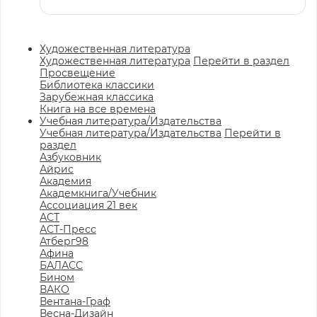
Художественная литература
Художественная литература
Перейти в раздел
Просвещение
Библиотека классики
Зарубежная классика
Книга на все времена
Учебная литература/Издательства
Учебная литература/Издательства
Перейти в
раздел
Азбуковник
Айрис
Академия
Академкнига/Учебник
Ассоциация 21 век
АСТ
АСТ-Пресс
Атберг98
Афина
БАЛАСС
Бином
ВАКО
Вентана-Граф
Весна-Дизайн