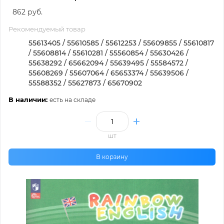
862 руб.
Рекомендуемый товар
55613405 / 55610585 / 55612253 / 55609855 / 55610817
/ 55608814 / 55610281 / 55560854 / 55630426 /
55638292 / 65662094 / 55639495 / 55584572 /
55608269 / 55607064 / 65653374 / 55639506 /
55588352 / 55627873 / 65670902
В наличии:
есть на складе
шт
В корзину