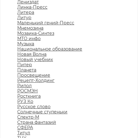
Лениздат
Линка-Пресс
Литера
Литур
Маленький гений-Пресс
Мнемозина
Мозаика-Синтез
МТО инфо
Музыка
Национальное образование
Новая Волна
Новый учебник
Питер
Планета
Просвещение
Рецепт-Холдинг
Рипол
РОСМЭН
Росткнига
РУЗ Ко
Русское слово
Солнечные ступеньки
Спектр-М
Страна фантазий
СФЕРА
Титул