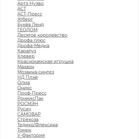
Артэ Нуэво
АСТ
АСТ-Пресс
Атберг
Буква Ленд
ГЕОДОМ
Десятое королевство
Дрофа плюс
Дрофа-Медиа
Карапуз
Клевер
Краснокамская игрушка
Махаон
Мозаика-синтез
НД Плэй
Олма
Оникс
Проф-Пресс
РониисПак
РОСМЭН
Русич
САМОВАР
Стрекоза
Тедико/Флексика
Томик
У-Фактория