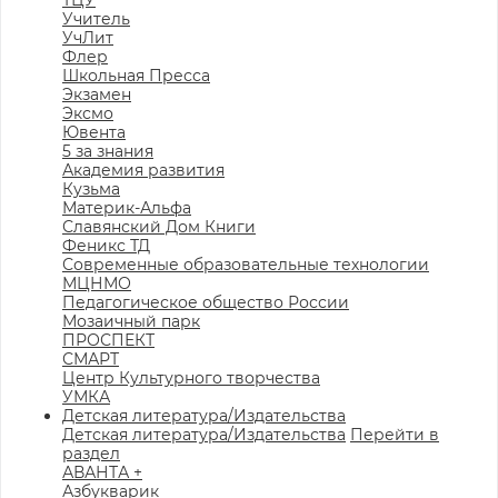
ТЦУ
Учитель
УчЛит
Флер
Школьная Пресса
Экзамен
Эксмо
Ювента
5 за знания
Академия развития
Кузьма
Материк-Альфа
Славянский Дом Книги
Феникс ТД
Современные образовательные технологии
МЦНМО
Педагогическое общество России
Мозаичный парк
ПРОСПЕКТ
СМАРТ
Центр Культурного творчества
УМКА
Детская литература/Издательства
Детская литература/Издательства
Перейти в
раздел
АВАНТА +
Азбукварик