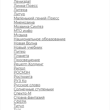
Лениздат
Линка-Пресс
Литера
Литур
Маленький гений-Пресс
Мнемозина
Мозаика-Синтез
МТО инфо
Музыка
Национальное образование
Новая Волна
Новый учебник
Питер
Планета
Просвещение
Рецепт-Холдинг
Рипол
РОСМЭН
Росткнига
РУЗ Ко
Русское слово
Солнечные ступеньки
Спектр-М
Страна фантазий
СФЕРА
Титул