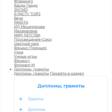
Фламинго
Харди Гарди
ЭКСМО
Я РАСТУ ТОЙЗ
Вече
РАКЕТА
ИД Мещерякова
Маламалама
МИР ДЕТСТВА
Просвещение-Союз
Цветной мир
Феникс-Премьер
Умка
Умные игры
Феникс+
Фолиант-М
Дипломы, грамоты
Дипломы, грамоты
Перейти в раздел
Дипломы, грамоты
Грамоты
Дипломы