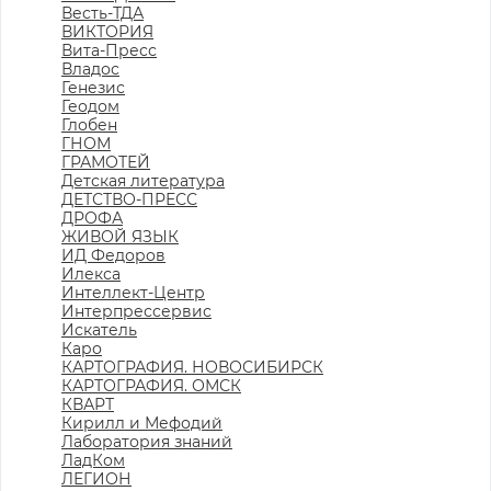
Весть-ТДА
ВИКТОРИЯ
Вита-Пресс
Владос
Генезис
Геодом
Глобен
ГНОМ
ГРАМОТЕЙ
Детская литература
ДЕТСТВО-ПРЕСС
ДРОФА
ЖИВОЙ ЯЗЫК
ИД Федоров
Илекса
Интеллект-Центр
Интерпрессервис
Искатель
Каро
КАРТОГРАФИЯ. НОВОСИБИРСК
КАРТОГРАФИЯ. ОМСК
КВАРТ
Кирилл и Мефодий
Лаборатория знаний
ЛадКом
ЛЕГИОН