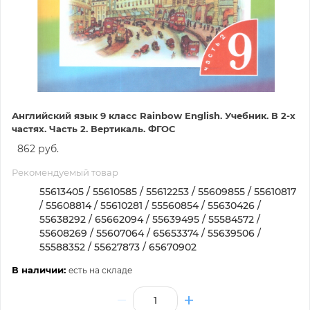
Английский язык 9 класс Rainbow English. Учебник. В 2-х
частях. Часть 2. Вертикаль. ФГОС
862 руб.
Рекомендуемый товар
55613405 / 55610585 / 55612253 / 55609855 / 55610817
/ 55608814 / 55610281 / 55560854 / 55630426 /
55638292 / 65662094 / 55639495 / 55584572 /
55608269 / 55607064 / 65653374 / 55639506 /
55588352 / 55627873 / 65670902
В наличии:
есть на складе