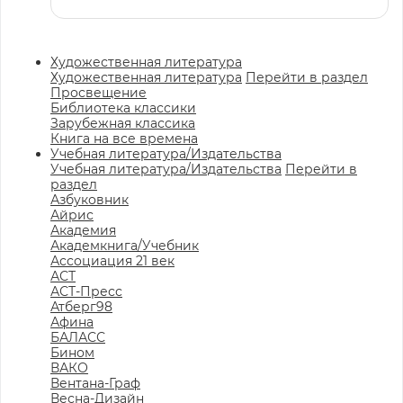
Художественная литература
Художественная литература
Перейти в раздел
Просвещение
Библиотека классики
Зарубежная классика
Книга на все времена
Учебная литература/Издательства
Учебная литература/Издательства
Перейти в
раздел
Азбуковник
Айрис
Академия
Академкнига/Учебник
Ассоциация 21 век
АСТ
АСТ-Пресс
Атберг98
Афина
БАЛАСС
Бином
ВАКО
Вентана-Граф
Весна-Дизайн