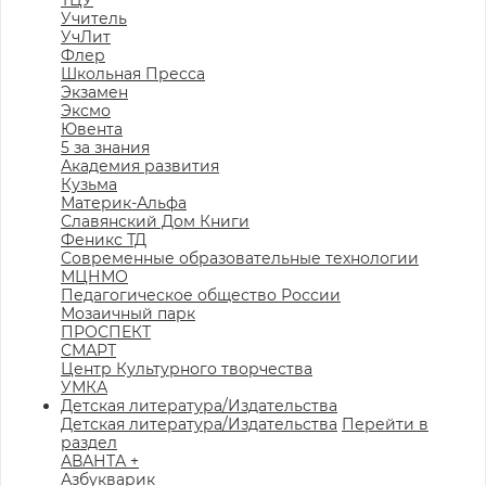
ТЦУ
Учитель
УчЛит
Флер
Школьная Пресса
Экзамен
Эксмо
Ювента
5 за знания
Академия развития
Кузьма
Материк-Альфа
Славянский Дом Книги
Феникс ТД
Современные образовательные технологии
МЦНМО
Педагогическое общество России
Мозаичный парк
ПРОСПЕКТ
СМАРТ
Центр Культурного творчества
УМКА
Детская литература/Издательства
Детская литература/Издательства
Перейти в
раздел
АВАНТА +
Азбукварик