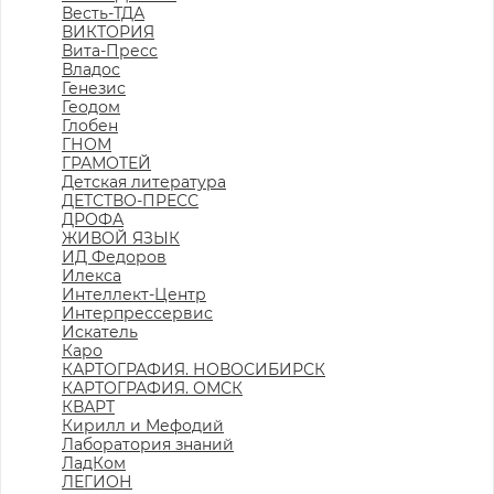
Весть-ТДА
ВИКТОРИЯ
Вита-Пресс
Владос
Генезис
Геодом
Глобен
ГНОМ
ГРАМОТЕЙ
Детская литература
ДЕТСТВО-ПРЕСС
ДРОФА
ЖИВОЙ ЯЗЫК
ИД Федоров
Илекса
Интеллект-Центр
Интерпрессервис
Искатель
Каро
КАРТОГРАФИЯ. НОВОСИБИРСК
КАРТОГРАФИЯ. ОМСК
КВАРТ
Кирилл и Мефодий
Лаборатория знаний
ЛадКом
ЛЕГИОН