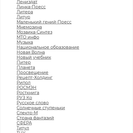
Лениздат
Линка-Пресс
Литера
Литур
Маленький гений-Пресс
Мнемозина
Мозаика-Синтез
МТО инфо
Музыка
Национальное образование
Новая Волна
Новый учебник
Питер
Планета
Просвещение
Рецепт-Холдинг
Рипол
РОСМЭН
Росткнига
РУЗ Ко
Русское слово
Солнечные ступеньки
Спектр-М
Страна фантазий
СФЕРА
Титул