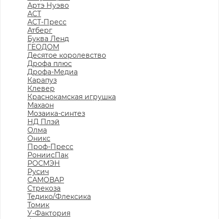
Артэ Нуэво
АСТ
АСТ-Пресс
Атберг
Буква Ленд
ГЕОДОМ
Десятое королевство
Дрофа плюс
Дрофа-Медиа
Карапуз
Клевер
Краснокамская игрушка
Махаон
Мозаика-синтез
НД Плэй
Олма
Оникс
Проф-Пресс
РониисПак
РОСМЭН
Русич
САМОВАР
Стрекоза
Тедико/Флексика
Томик
У-Фактория