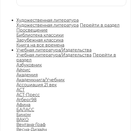
Художественная литература
Художественная литература
Перейти в раздел
Просвещение
Библиотека классики
Зарубежная классика
Книга на все времена
Учебная литература/Издательства
Учебная литература/Издательства
Перейти в
раздел
Азбуковник
Айрис
Академия
Академкнига/Учебник
Ассоциация 21 век
АСТ
АСТ-Пресс
Атберг98
Афина
БАЛАСС
Бином
ВАКО
Вентана-Граф
Весна-Дизайн