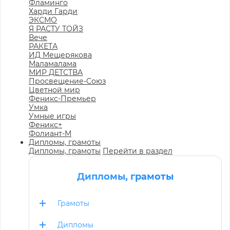
Фламинго
Харди Гарди
ЭКСМО
Я РАСТУ ТОЙЗ
Вече
РАКЕТА
ИД Мещерякова
Маламалама
МИР ДЕТСТВА
Просвещение-Союз
Цветной мир
Феникс-Премьер
Умка
Умные игры
Феникс+
Фолиант-М
Дипломы, грамоты
Дипломы, грамоты
Перейти в раздел
Дипломы, грамоты
Грамоты
Дипломы