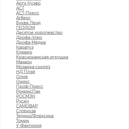
Артэ Нуэво
АСТ
АСТ-Пресс
Атберг
Буква Ленд
ГЕОДОМ
Десятое королевство
Дрофа плюс
Дрофа-Медиа
Карапуз
Клевер
Краснокамская игрушка
Махаон
Мозаика-синтез
НД Плэй
Олма
Оникс
Проф-Пресс
РониисПак
РОСМЭН
Русич
САМОВАР
Стрекоза
Тедико/Флексика
Томик
У-Фактория