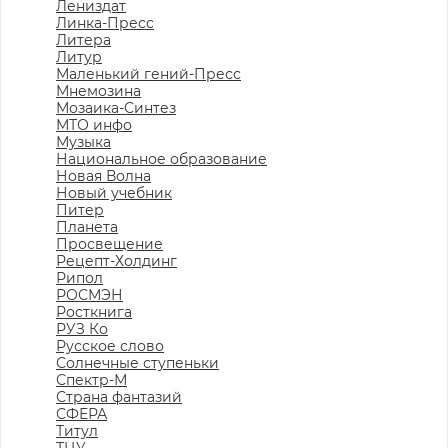
Лениздат
Линка-Пресс
Литера
Литур
Маленький гений-Пресс
Мнемозина
Мозаика-Синтез
МТО инфо
Музыка
Национальное образование
Новая Волна
Новый учебник
Питер
Планета
Просвещение
Рецепт-Холдинг
Рипол
РОСМЭН
Росткнига
РУЗ Ко
Русское слово
Солнечные ступеньки
Спектр-М
Страна фантазий
СФЕРА
Титул