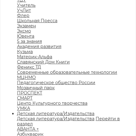
ТЦУ
Учитель
УчЛит
Флер
Школьная Пресса
Экзамен
Эксмо
Ювента
5 за знания
Академия развития
Кузьма
Материк-Альфа
Славянский Дом Книги
Феникс ТД
Современные образовательные технологии
МЦНМО
Педагогическое общество России
Мозаичный парк
ПРОСПЕКТ
СМАРТ
Центр Культурного творчества
УМКА
Детская литература/Издательства
Детская литература/Издательства
Перейти в
раздел
АВАНТА +
Азбукварик