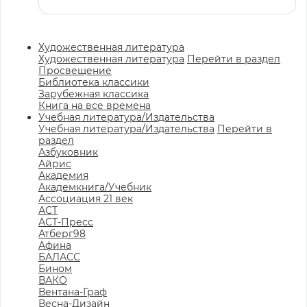
Художественная литература
Художественная литература
Перейти в раздел
Просвещение
Библиотека классики
Зарубежная классика
Книга на все времена
Учебная литература/Издательства
Учебная литература/Издательства
Перейти в
раздел
Азбуковник
Айрис
Академия
Академкнига/Учебник
Ассоциация 21 век
АСТ
АСТ-Пресс
Атберг98
Афина
БАЛАСС
Бином
ВАКО
Вентана-Граф
Весна-Дизайн