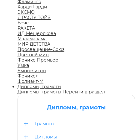
Фламинго
Харди Гарди
ЭКСМО
Я РАСТУ ТОЙЗ
Вече
РАКЕТА
ИД Мещерякова
Маламалама
МИР ДЕТСТВА
Просвещение-Союз
Цветной мир
Феникс-Премьер
Умка
Умные игры
Феникс+
Фолиант-М
Дипломы, грамоты
Дипломы, грамоты
Перейти в раздел
Дипломы, грамоты
Грамоты
Дипломы