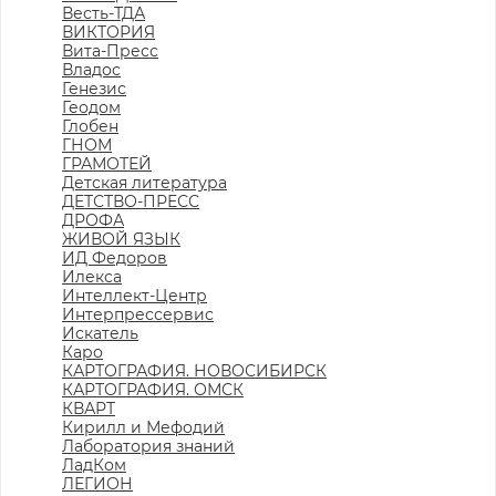
Весть-ТДА
ВИКТОРИЯ
Вита-Пресс
Владос
Генезис
Геодом
Глобен
ГНОМ
ГРАМОТЕЙ
Детская литература
ДЕТСТВО-ПРЕСС
ДРОФА
ЖИВОЙ ЯЗЫК
ИД Федоров
Илекса
Интеллект-Центр
Интерпрессервис
Искатель
Каро
КАРТОГРАФИЯ. НОВОСИБИРСК
КАРТОГРАФИЯ. ОМСК
КВАРТ
Кирилл и Мефодий
Лаборатория знаний
ЛадКом
ЛЕГИОН