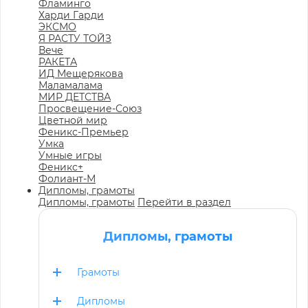
Фламинго
Харди Гарди
ЭКСМО
Я РАСТУ ТОЙЗ
Вече
РАКЕТА
ИД Мещерякова
Маламалама
МИР ДЕТСТВА
Просвещение-Союз
Цветной мир
Феникс-Премьер
Умка
Умные игры
Феникс+
Фолиант-М
Дипломы, грамоты
Дипломы, грамоты
Перейти в раздел
Дипломы, грамоты
Грамоты
Дипломы