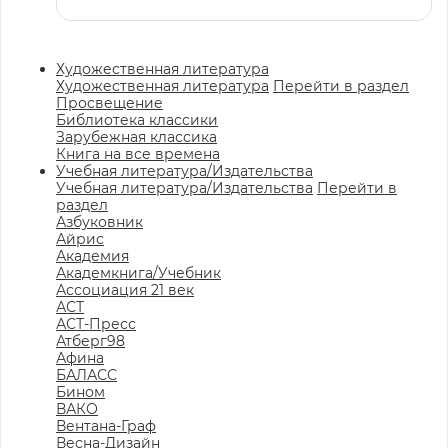
Художественная литература
Художественная литература
Перейти в раздел
Просвещение
Библиотека классики
Зарубежная классика
Книга на все времена
Учебная литература/Издательства
Учебная литература/Издательства
Перейти в
раздел
Азбуковник
Айрис
Академия
Академкнига/Учебник
Ассоциация 21 век
АСТ
АСТ-Пресс
Атберг98
Афина
БАЛАСС
Бином
ВАКО
Вентана-Граф
Весна-Дизайн