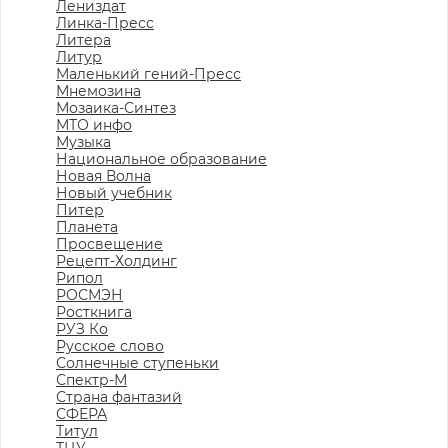
Лениздат
Линка-Пресс
Литера
Литур
Маленький гений-Пресс
Мнемозина
Мозаика-Синтез
МТО инфо
Музыка
Национальное образование
Новая Волна
Новый учебник
Питер
Планета
Просвещение
Рецепт-Холдинг
Рипол
РОСМЭН
Росткнига
РУЗ Ко
Русское слово
Солнечные ступеньки
Спектр-М
Страна фантазий
СФЕРА
Титул