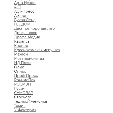
Артэ Нуэво
АСТ
АСТ-Пресс
Атберг
Буква Ленд
ГЕОДОМ
Десятое королевство
Дрофа плюс
Дрофа-Медиа
Карапуз
Клевер
Краснокамская игрушка
Махаон
Мозаика-синтез
НД Плэй
Олма
Оникс
Проф-Пресс
РониисПак
РОСМЭН
Русич
САМОВАР
Стрекоза
Тедико/Флексика
Томик
У-Фактория