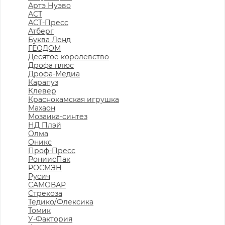
Артэ Нуэво
АСТ
АСТ-Пресс
Атберг
Буква Ленд
ГЕОДОМ
Десятое королевство
Дрофа плюс
Дрофа-Медиа
Карапуз
Клевер
Краснокамская игрушка
Махаон
Мозаика-синтез
НД Плэй
Олма
Оникс
Проф-Пресс
РониисПак
РОСМЭН
Русич
САМОВАР
Стрекоза
Тедико/Флексика
Томик
У-Фактория