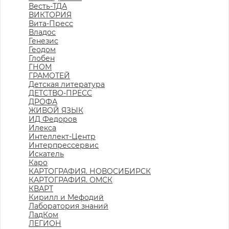
Весть-ТДА
ВИКТОРИЯ
Вита-Пресс
Владос
Генезис
Геодом
Глобен
ГНОМ
ГРАМОТЕЙ
Детская литература
ДЕТСТВО-ПРЕСС
ДРОФА
ЖИВОЙ ЯЗЫК
ИД Федоров
Илекса
Интеллект-Центр
Интерпрессервис
Искатель
Каро
КАРТОГРАФИЯ. НОВОСИБИРСК
КАРТОГРАФИЯ. ОМСК
КВАРТ
Кирилл и Мефодий
Лаборатория знаний
ЛадКом
ЛЕГИОН