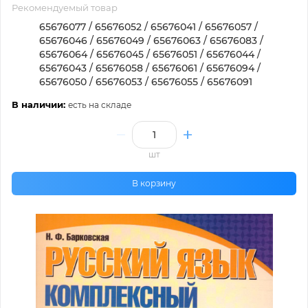
Рекомендуемый товар
65676077 / 65676052 / 65676041 / 65676057 /
65676046 / 65676049 / 65676063 / 65676083 /
65676064 / 65676045 / 65676051 / 65676044 /
65676043 / 65676058 / 65676061 / 65676094 /
65676050 / 65676053 / 65676055 / 65676091
В наличии:
есть на складе
шт
В корзину