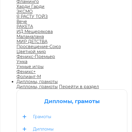
Фламинго
Харди Гарди
ЭКСМО
Я РАСТУ ТОЙЗ
Вече
РАКЕТА
ИД Мещерякова
Маламалама
МИР ДЕТСТВА
Просвещение-Союз
Цветной мир
Феникс-Премьер
Умка
Умные игры
Феникс+
Фолиант-М
Дипломы, грамоты
Дипломы, грамоты
Перейти в раздел
Дипломы, грамоты
Грамоты
Дипломы