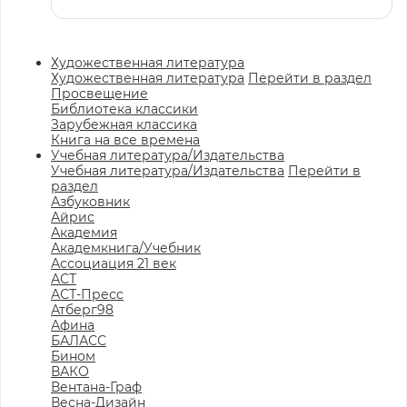
Художественная литература
Художественная литература
Перейти в раздел
Просвещение
Библиотека классики
Зарубежная классика
Книга на все времена
Учебная литература/Издательства
Учебная литература/Издательства
Перейти в
раздел
Азбуковник
Айрис
Академия
Академкнига/Учебник
Ассоциация 21 век
АСТ
АСТ-Пресс
Атберг98
Афина
БАЛАСС
Бином
ВАКО
Вентана-Граф
Весна-Дизайн