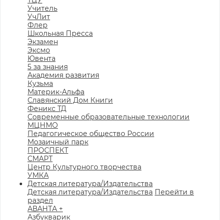
ТЦУ
Учитель
УчЛит
Флер
Школьная Пресса
Экзамен
Эксмо
Ювента
5 за знания
Академия развития
Кузьма
Материк-Альфа
Славянский Дом Книги
Феникс ТД
Современные образовательные технологии
МЦНМО
Педагогическое общество России
Мозаичный парк
ПРОСПЕКТ
СМАРТ
Центр Культурного творчества
УМКА
Детская литература/Издательства
Детская литература/Издательства
Перейти в
раздел
АВАНТА +
Азбукварик