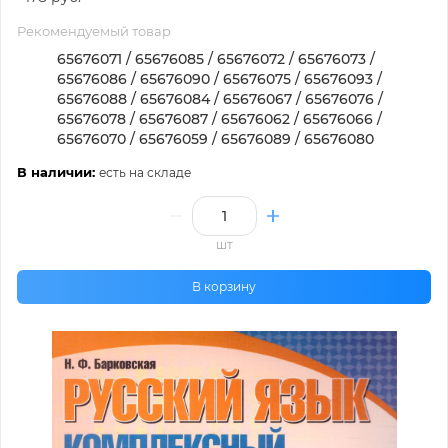
Рекомендуемый товар
65676071 / 65676085 / 65676072 / 65676073 /
65676086 / 65676090 / 65676075 / 65676093 /
65676088 / 65676084 / 65676067 / 65676076 /
65676078 / 65676087 / 65676062 / 65676066 /
65676070 / 65676059 / 65676089 / 65676080
В наличии:
есть на складе
шт
В корзину