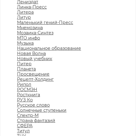
Лениздат
Линка-Пресс
Литера
Литур
Маленький гений-Пресс
Мнемозина
Мозаика-Синтез
МТО инфо
Музыка
Национальное образование
Новая Волна
Новый учебник
Питер
Планета
Просвещение
Рецепт-Холдинг
Рипол
РОСМЭН
Росткнига
РУЗ Ко
Русское слово
Солнечные ступеньки
Спектр-М
Страна фантазий
СФЕРА
Титул