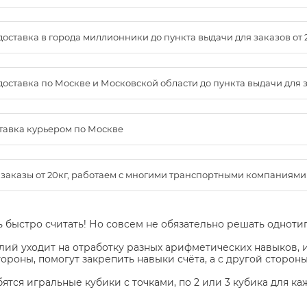
доставка в города миллионники до пункта выдачи для заказов от 
доставка по Москве и Московской области до пункта выдачи для зак
ставка курьером по Москве
м заказы от 20кг, работаем с многими транспортными компаниями
ь быстро считать! Но совсем не обязательно решать однот
ий уходит на отработку разных арифметических навыков, и
ороны, помогут закрепить навыки счёта, а с другой стороны
тся игральные кубики с точками, по 2 или 3 кубика для ка