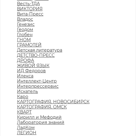
Весть-ТДА
ВИКТОРИЯ
Вита-Пресс
Владос
Генезис
Геодом
Глобен
ГНОМ
ГРАМОТЕЙ
Детская литература
ДЕТСТВО-ПРЕСС
ДРОФА
ЖИВОЙ ЯЗЫК
ИД Федоров
Илекса
Интеллект-Центр
Интерпрессервис
Искатель
Каро
КАРТОГРАФИЯ. НОВОСИБИРСК
КАРТОГРАФИЯ. ОМСК
КВАРТ
Кирилл и Мефодий
Лаборатория знаний
ЛадКом
ЛЕГИОН