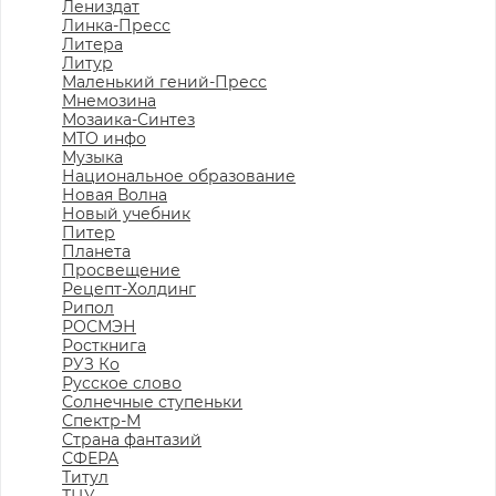
Лениздат
Линка-Пресс
Литера
Литур
Маленький гений-Пресс
Мнемозина
Мозаика-Синтез
МТО инфо
Музыка
Национальное образование
Новая Волна
Новый учебник
Питер
Планета
Просвещение
Рецепт-Холдинг
Рипол
РОСМЭН
Росткнига
РУЗ Ко
Русское слово
Солнечные ступеньки
Спектр-М
Страна фантазий
СФЕРА
Титул