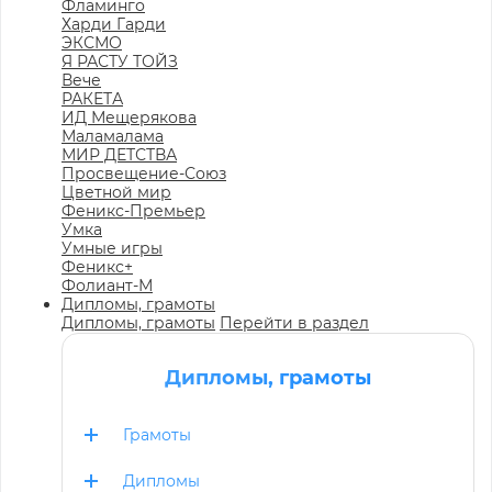
Фламинго
Харди Гарди
ЭКСМО
Я РАСТУ ТОЙЗ
Вече
РАКЕТА
ИД Мещерякова
Маламалама
МИР ДЕТСТВА
Просвещение-Союз
Цветной мир
Феникс-Премьер
Умка
Умные игры
Феникс+
Фолиант-М
Дипломы, грамоты
Дипломы, грамоты
Перейти в раздел
Дипломы, грамоты
Грамоты
Дипломы