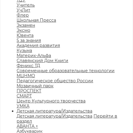
ТЦУ
Учитель
УчЛит
Флер
Школьная Пресса
Экзамен
Эксмо
Ювента
5 за знания
Академия развития
Кузьма
Материк-Альфа
Славянский Дом Книги
Феникс ТД
Современные образовательные технологии
МЦНМО
Педагогическое общество России
Мозаичный парк
ПРОСПЕКТ
СМАРТ
Центр Культурного творчества
УМКА
Детская литература/Издательства
Детская литература/Издательства
Перейти в
раздел
АВАНТА +
Азбукварик