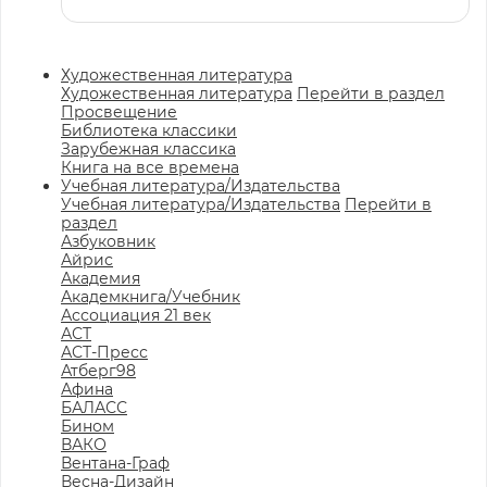
Художественная литература
Художественная литература
Перейти в раздел
Просвещение
Библиотека классики
Зарубежная классика
Книга на все времена
Учебная литература/Издательства
Учебная литература/Издательства
Перейти в
раздел
Азбуковник
Айрис
Академия
Академкнига/Учебник
Ассоциация 21 век
АСТ
АСТ-Пресс
Атберг98
Афина
БАЛАСС
Бином
ВАКО
Вентана-Граф
Весна-Дизайн