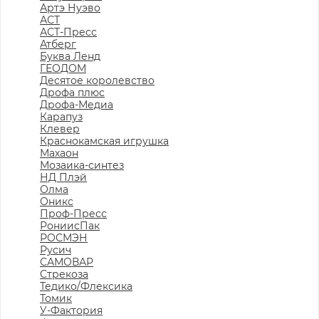
Артэ Нуэво
АСТ
АСТ-Пресс
Атберг
Буква Ленд
ГЕОДОМ
Десятое королевство
Дрофа плюс
Дрофа-Медиа
Карапуз
Клевер
Краснокамская игрушка
Махаон
Мозаика-синтез
НД Плэй
Олма
Оникс
Проф-Пресс
РониисПак
РОСМЭН
Русич
САМОВАР
Стрекоза
Тедико/Флексика
Томик
У-Фактория