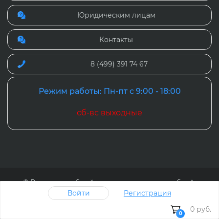
Юридическим лицам
Контакты
8 (499) 391 74 67
Режим работы: Пн-пт с 9:00 - 18:00
сб-вс выходные
© Рослит - удобный интернет-магазин учебной,
методической и детской литературы, 2024
Войти
Регистрация
Наверх
0 руб.
0