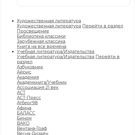
Художественная литература
Художественная литература
Перейти в раздел
Просвещение
Библиотека классики
Зарубежная классика
Книга на все времена
Учебная литература/Издательства
Учебная литература/Издательства
Перейти в
раздел
Азбуковник
Айрис
Академия
Академкнига/Учебник
Ассоциация 21 век
АСТ
АСТ-Пресс
Атберг98
Афина
БАЛАСС
Бином
ВАКО
Вентана-Граф
Весна-Дизайн