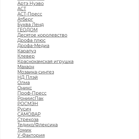
Артэ Нуэво
АСТ
АСТ-Пресс
Атберг
Буква Ленд
ГЕОДОМ
Десятое королевство
Дрофа плюс
Дрофа-Медиа
Карапуз
Клевер
Краснокамская игрушка
Махаон
Мозаика-синтез
НД Плэй
Олма
Оникс
Проф-Пресс
РониисПак
РОСМЭН
Русич
САМОВАР
Стрекоза
Тедико/Флексика
Томик
У-Фактория