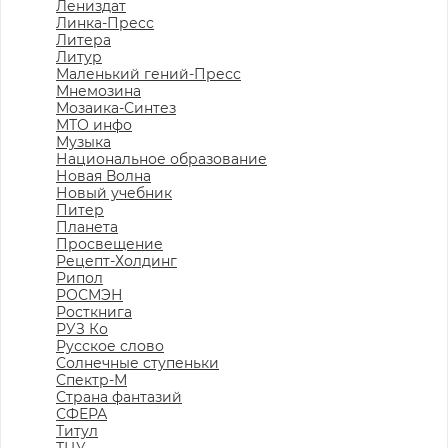
Лениздат
Линка-Пресс
Литера
Литур
Маленький гений-Пресс
Мнемозина
Мозаика-Синтез
МТО инфо
Музыка
Национальное образование
Новая Волна
Новый учебник
Питер
Планета
Просвещение
Рецепт-Холдинг
Рипол
РОСМЭН
Росткнига
РУЗ Ко
Русское слово
Солнечные ступеньки
Спектр-М
Страна фантазий
СФЕРА
Титул