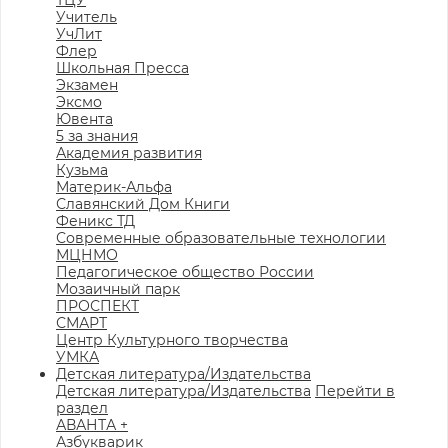
ТЦУ
Учитель
УчЛит
Флер
Школьная Пресса
Экзамен
Эксмо
Ювента
5 за знания
Академия развития
Кузьма
Материк-Альфа
Славянский Дом Книги
Феникс ТД
Современные образовательные технологии
МЦНМО
Педагогическое общество России
Мозаичный парк
ПРОСПЕКТ
СМАРТ
Центр Культурного творчества
УМКА
Детская литература/Издательства
Детская литература/Издательства
Перейти в
раздел
АВАНТА +
Азбукварик