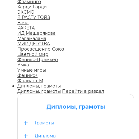
Фламинго
Харди Гарди
ЭКСМО
Я РАСТУ ТОЙЗ
Вече
РАКЕТА
ИД Мещерякова
Маламалама
МИР ДЕТСТВА
Просвещение-Союз
Цветной мир
Феникс-Премьер
Умка
Умные игры
Феникс+
Фолиант-М
Дипломы, грамоты
Дипломы, грамоты
Перейти в раздел
Дипломы, грамоты
Грамоты
Дипломы