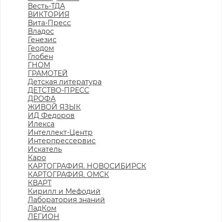
Весть-ТДА
ВИКТОРИЯ
Вита-Пресс
Владос
Генезис
Геодом
Глобен
ГНОМ
ГРАМОТЕЙ
Детская литература
ДЕТСТВО-ПРЕСС
ДРОФА
ЖИВОЙ ЯЗЫК
ИД Федоров
Илекса
Интеллект-Центр
Интерпрессервис
Искатель
Каро
КАРТОГРАФИЯ. НОВОСИБИРСК
КАРТОГРАФИЯ. ОМСК
КВАРТ
Кирилл и Мефодий
Лаборатория знаний
ЛадКом
ЛЕГИОН