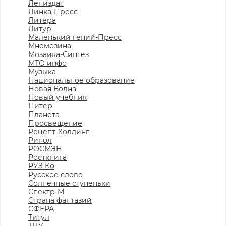
Лениздат
Линка-Пресс
Литера
Литур
Маленький гений-Пресс
Мнемозина
Мозаика-Синтез
МТО инфо
Музыка
Национальное образование
Новая Волна
Новый учебник
Питер
Планета
Просвещение
Рецепт-Холдинг
Рипол
РОСМЭН
Росткнига
РУЗ Ко
Русское слово
Солнечные ступеньки
Спектр-М
Страна фантазий
СФЕРА
Титул