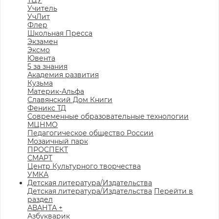
ТЦУ
Учитель
УчЛит
Флер
Школьная Пресса
Экзамен
Эксмо
Ювента
5 за знания
Академия развития
Кузьма
Материк-Альфа
Славянский Дом Книги
Феникс ТД
Современные образовательные технологии
МЦНМО
Педагогическое общество России
Мозаичный парк
ПРОСПЕКТ
СМАРТ
Центр Культурного творчества
УМКА
Детская литература/Издательства
Детская литература/Издательства
Перейти в
раздел
АВАНТА +
Азбукварик