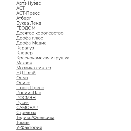
Артэ Нуэво
АСТ
АСТ-Пресс
Атберг
Буква Ленд
ГЕОДОМ
Десятое королевство
Дрофа плюс
Дрофа-Медиа
Карапуз
Клевер
Краснокамская игрушка
Махаон
Мозаика-синтез
НД Плэй
Олма
Оникс
Проф-Пресс
РониисПак
РОСМЭН
Русич
САМОВАР
Стрекоза
Тедико/Флексика
Томик
У-Фактория