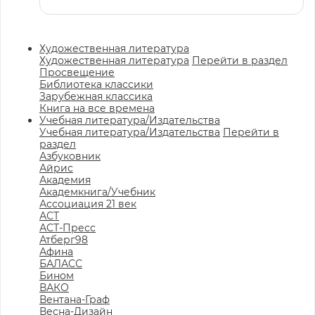
Художественная литература
Художественная литература
Перейти в раздел
Просвещение
Библиотека классики
Зарубежная классика
Книга на все времена
Учебная литература/Издательства
Учебная литература/Издательства
Перейти в
раздел
Азбуковник
Айрис
Академия
Академкнига/Учебник
Ассоциация 21 век
АСТ
АСТ-Пресс
Атберг98
Афина
БАЛАСС
Бином
ВАКО
Вентана-Граф
Весна-Дизайн