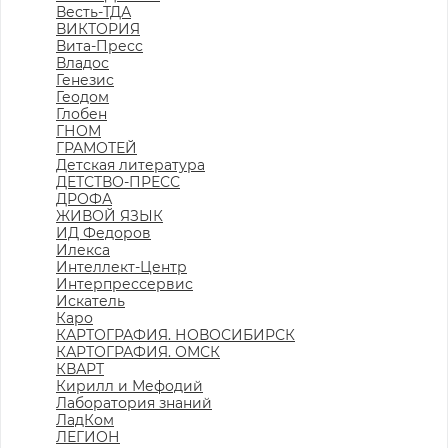
Весть-ТДА
ВИКТОРИЯ
Вита-Пресс
Владос
Генезис
Геодом
Глобен
ГНОМ
ГРАМОТЕЙ
Детская литература
ДЕТСТВО-ПРЕСС
ДРОФА
ЖИВОЙ ЯЗЫК
ИД Федоров
Илекса
Интеллект-Центр
Интерпрессервис
Искатель
Каро
КАРТОГРАФИЯ. НОВОСИБИРСК
КАРТОГРАФИЯ. ОМСК
КВАРТ
Кирилл и Мефодий
Лаборатория знаний
ЛадКом
ЛЕГИОН