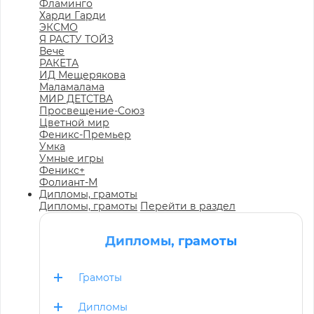
Фламинго
Харди Гарди
ЭКСМО
Я РАСТУ ТОЙЗ
Вече
РАКЕТА
ИД Мещерякова
Маламалама
МИР ДЕТСТВА
Просвещение-Союз
Цветной мир
Феникс-Премьер
Умка
Умные игры
Феникс+
Фолиант-М
Дипломы, грамоты
Дипломы, грамоты
Перейти в раздел
Дипломы, грамоты
Грамоты
Дипломы