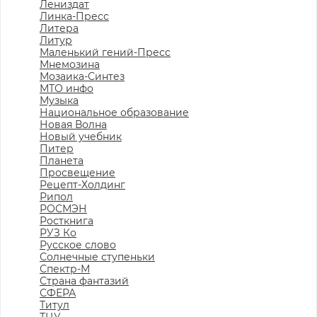
Лениздат
Линка-Пресс
Литера
Литур
Маленький гений-Пресс
Мнемозина
Мозаика-Синтез
МТО инфо
Музыка
Национальное образование
Новая Волна
Новый учебник
Питер
Планета
Просвещение
Рецепт-Холдинг
Рипол
РОСМЭН
Росткнига
РУЗ Ко
Русское слово
Солнечные ступеньки
Спектр-М
Страна фантазий
СФЕРА
Титул