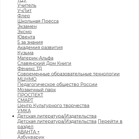
ТЦУ
Учитель
УчЛит
Флер
Школьная Пресса
Экзамен
Эксмо
Ювента
5 за знания
Академия развития
Кузьма
Материк-Альфа
Славянский Дом Книги
Феникс ТД
Современные образовательные технологии
МЦНМО
Педагогическое общество России
Мозаичный парк
ПРОСПЕКТ
СМАРТ
Центр Культурного творчества
УМКА
Детская литература/Издательства
Детская литература/Издательства
Перейти в
раздел
АВАНТА +
Азбукварик