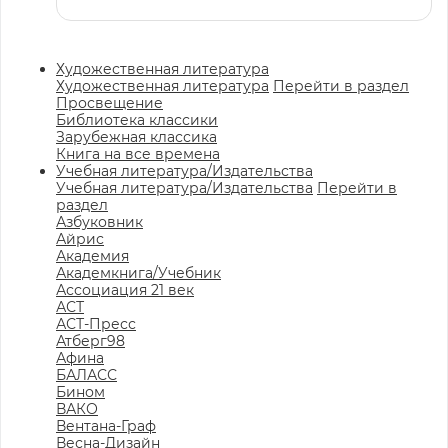
Художественная литература
Художественная литература
Перейти в раздел
Просвещение
Библиотека классики
Зарубежная классика
Книга на все времена
Учебная литература/Издательства
Учебная литература/Издательства
Перейти в
раздел
Азбуковник
Айрис
Академия
Академкнига/Учебник
Ассоциация 21 век
АСТ
АСТ-Пресс
Атберг98
Афина
БАЛАСС
Бином
ВАКО
Вентана-Граф
Весна-Дизайн