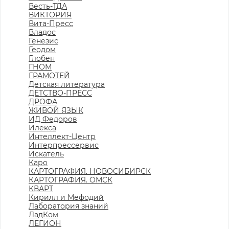
Весть-ТДА
ВИКТОРИЯ
Вита-Пресс
Владос
Генезис
Геодом
Глобен
ГНОМ
ГРАМОТЕЙ
Детская литература
ДЕТСТВО-ПРЕСС
ДРОФА
ЖИВОЙ ЯЗЫК
ИД Федоров
Илекса
Интеллект-Центр
Интерпрессервис
Искатель
Каро
КАРТОГРАФИЯ. НОВОСИБИРСК
КАРТОГРАФИЯ. ОМСК
КВАРТ
Кирилл и Мефодий
Лаборатория знаний
ЛадКом
ЛЕГИОН