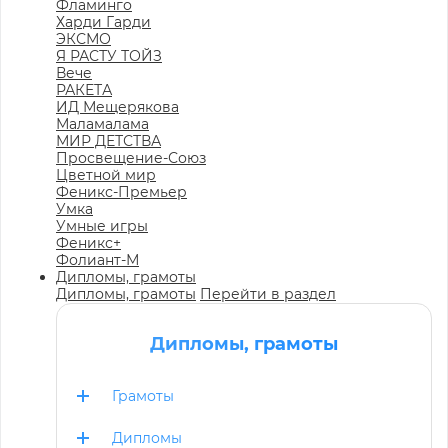
Фламинго
Харди Гарди
ЭКСМО
Я РАСТУ ТОЙЗ
Вече
РАКЕТА
ИД Мещерякова
Маламалама
МИР ДЕТСТВА
Просвещение-Союз
Цветной мир
Феникс-Премьер
Умка
Умные игры
Феникс+
Фолиант-М
Дипломы, грамоты
Дипломы, грамоты
Перейти в раздел
Дипломы, грамоты
Грамоты
Дипломы