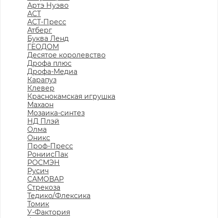
Артэ Нуэво
АСТ
АСТ-Пресс
Атберг
Буква Ленд
ГЕОДОМ
Десятое королевство
Дрофа плюс
Дрофа-Медиа
Карапуз
Клевер
Краснокамская игрушка
Махаон
Мозаика-синтез
НД Плэй
Олма
Оникс
Проф-Пресс
РониисПак
РОСМЭН
Русич
САМОВАР
Стрекоза
Тедико/Флексика
Томик
У-Фактория