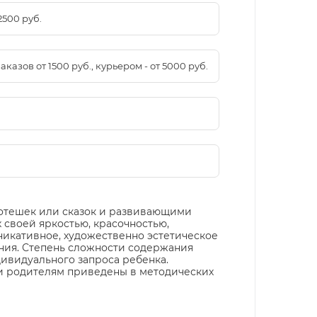
2500 руб.
азов от 1500 руб., курьером - от 5000 руб.
потешек или сказок и развивающими
 своей яркостью, красочностью,
никативное, художественно эстетическое
ания. Степень сложности содержания
дивидуального запроса ребенка.
 и родителям приведены в методических