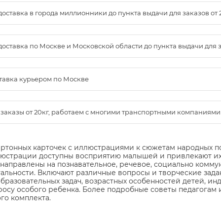
доставка в города миллионники до пункта выдачи для заказов от 
доставка по Москве и Московской области до пункта выдачи для зак
ставка курьером по Москве
м заказы от 20кг, работаем с многими транспортными компаниями
артонных карточек с иллюстрациями к сюжетам народных 
ллюстрации доступны восприятию малышей и привлекают их
направлены на познавательное, речевое, социально комму
уальности. Включают различные вопросы и творческие зад
бразовательных задач, возрастных особенностей детей, ин
росу особого ребенка. Более подробные советы педагогам
го комплекта.