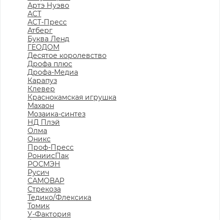
Артэ Нуэво
АСТ
АСТ-Пресс
Атберг
Буква Ленд
ГЕОДОМ
Десятое королевство
Дрофа плюс
Дрофа-Медиа
Карапуз
Клевер
Краснокамская игрушка
Махаон
Мозаика-синтез
НД Плэй
Олма
Оникс
Проф-Пресс
РониисПак
РОСМЭН
Русич
САМОВАР
Стрекоза
Тедико/Флексика
Томик
У-Фактория