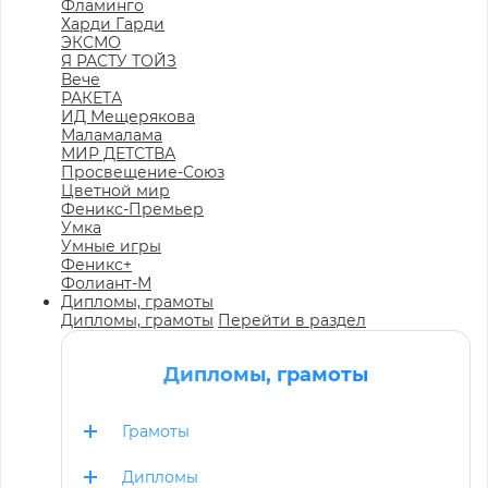
Фламинго
Харди Гарди
ЭКСМО
Я РАСТУ ТОЙЗ
Вече
РАКЕТА
ИД Мещерякова
Маламалама
МИР ДЕТСТВА
Просвещение-Союз
Цветной мир
Феникс-Премьер
Умка
Умные игры
Феникс+
Фолиант-М
Дипломы, грамоты
Дипломы, грамоты
Перейти в раздел
Дипломы, грамоты
Грамоты
Дипломы