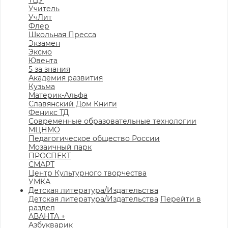
ТЦУ
Учитель
УчЛит
Флер
Школьная Пресса
Экзамен
Эксмо
Ювента
5 за знания
Академия развития
Кузьма
Материк-Альфа
Славянский Дом Книги
Феникс ТД
Современные образовательные технологии
МЦНМО
Педагогическое общество России
Мозаичный парк
ПРОСПЕКТ
СМАРТ
Центр Культурного творчества
УМКА
Детская литература/Издательства
Детская литература/Издательства
Перейти в
раздел
АВАНТА +
Азбукварик