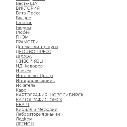
Весть-ТДА
ВИКТОРИЯ
Вита-Пресс
Владос
Генезис
Геодом
Глобен
ГНОМ
ГРАМОТЕЙ
Детская литература
ДЕТСТВО-ПРЕСС
ДРОФА
ЖИВОЙ ЯЗЫК
ИД Федоров
Илекса
Интеллект-Центр
Интерпрессервис
Искатель
Каро
КАРТОГРАФИЯ. НОВОСИБИРСК
КАРТОГРАФИЯ. ОМСК
КВАРТ
Кирилл и Мефодий
Лаборатория знаний
ЛадКом
ЛЕГИОН