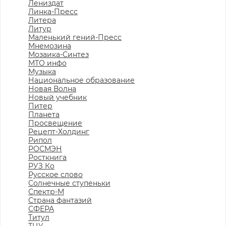
Лениздат
Линка-Пресс
Литера
Литур
Маленький гений-Пресс
Мнемозина
Мозаика-Синтез
МТО инфо
Музыка
Национальное образование
Новая Волна
Новый учебник
Питер
Планета
Просвещение
Рецепт-Холдинг
Рипол
РОСМЭН
Росткнига
РУЗ Ко
Русское слово
Солнечные ступеньки
Спектр-М
Страна фантазий
СФЕРА
Титул