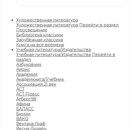
Художественная литература
Художественная литература
Перейти в раздел
Просвещение
Библиотека классики
Зарубежная классика
Книга на все времена
Учебная литература/Издательства
Учебная литература/Издательства
Перейти в
раздел
Азбуковник
Айрис
Академия
Академкнига/Учебник
Ассоциация 21 век
АСТ
АСТ-Пресс
Атберг98
Афина
БАЛАСС
Бином
ВАКО
Вентана-Граф
Весна-Дизайн