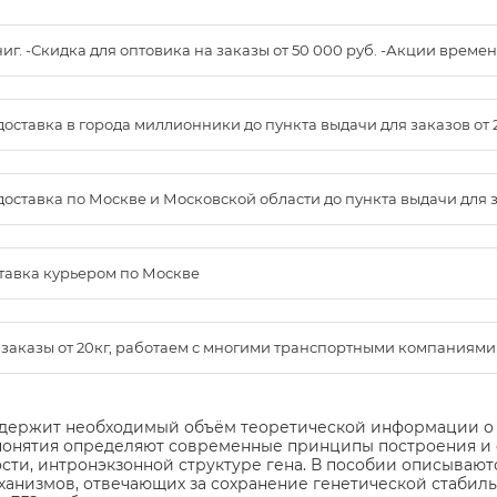
книг. -Скидка для оптовика на заказы от 50 000 руб. -Акции вре
доставка в города миллионники до пункта выдачи для заказов от 
доставка по Москве и Московской области до пункта выдачи для зак
ставка курьером по Москве
м заказы от 20кг, работаем с многими транспортными компаниями
держит необходимый объём теоретической информации о с
е понятия определяют современные принципы построения и
сти, интронэкзонной структуре гена. В пособии описываю
ханизмов, отвечающих за сохранение генетической стабиль