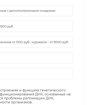
менные с дополнительными скидками.
2500 руб.
азов от 1500 руб., курьером - от 5000 руб.
троениях и функциях генетического
 функционирования ДНК, основанные на
тся проблемы репликации ДНК,
ности организмов.