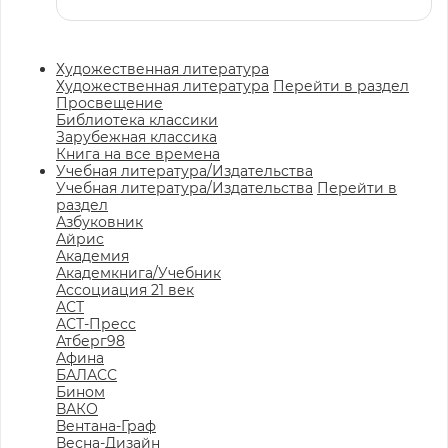
Художественная литература
Художественная литература
Перейти в раздел
Просвещение
Библиотека классики
Зарубежная классика
Книга на все времена
Учебная литература/Издательства
Учебная литература/Издательства
Перейти в
раздел
Азбуковник
Айрис
Академия
Академкнига/Учебник
Ассоциация 21 век
АСТ
АСТ-Пресс
Атберг98
Афина
БАЛАСС
Бином
ВАКО
Вентана-Граф
Весна-Дизайн