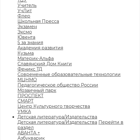
ТЦУ
Учитель
УчЛит
Флер
Школьная Пресса
Экзамен
Эксмо
Ювента
5 за знания
Академия развития
Кузьма
Материк-Альфа
Славянский Дом Книги
Феникс ТД
Современные образовательные технологии
МЦНМО
Педагогическое общество России
Мозаичный парк
ПРОСПЕКТ
СМАРТ
Центр Культурного творчества
УМКА
Детская литература/Издательства
Детская литература/Издательства
Перейти в
раздел
АВАНТА +
Азбукварик