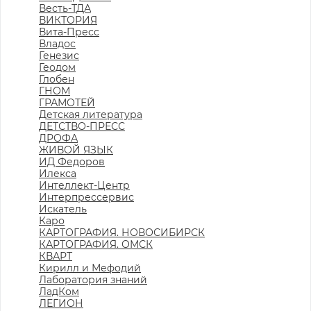
Весть-ТДА
ВИКТОРИЯ
Вита-Пресс
Владос
Генезис
Геодом
Глобен
ГНОМ
ГРАМОТЕЙ
Детская литература
ДЕТСТВО-ПРЕСС
ДРОФА
ЖИВОЙ ЯЗЫК
ИД Федоров
Илекса
Интеллект-Центр
Интерпрессервис
Искатель
Каро
КАРТОГРАФИЯ. НОВОСИБИРСК
КАРТОГРАФИЯ. ОМСК
КВАРТ
Кирилл и Мефодий
Лаборатория знаний
ЛадКом
ЛЕГИОН