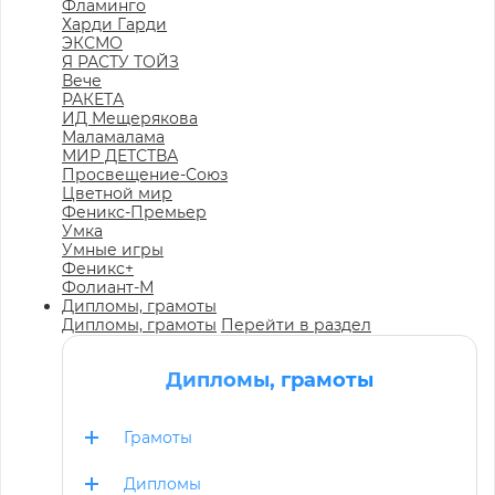
Фламинго
Харди Гарди
ЭКСМО
Я РАСТУ ТОЙЗ
Вече
РАКЕТА
ИД Мещерякова
Маламалама
МИР ДЕТСТВА
Просвещение-Союз
Цветной мир
Феникс-Премьер
Умка
Умные игры
Феникс+
Фолиант-М
Дипломы, грамоты
Дипломы, грамоты
Перейти в раздел
Дипломы, грамоты
Грамоты
Дипломы