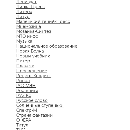
Лениздат
Линка-Пресс
Литера
Литур
Маленький гений-Пресс
Мнемозина
Мозаика-Синтез
МТО инфо
Музыка
Национальное образование
Новая Волна
Новый учебник
Питер
Планета
Просвещение
Рецепт-Холдинг
Рипол
РОСМЭН
Росткнига
РУЗ Ко
Русское слово
Солнечные ступеньки
Спектр-М
Страна фантазий
СФЕРА
Титул