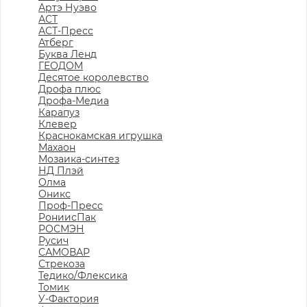
Артэ Нуэво
АСТ
АСТ-Пресс
Атберг
Буква Ленд
ГЕОДОМ
Десятое королевство
Дрофа плюс
Дрофа-Медиа
Карапуз
Клевер
Краснокамская игрушка
Махаон
Мозаика-синтез
НД Плэй
Олма
Оникс
Проф-Пресс
РониисПак
РОСМЭН
Русич
САМОВАР
Стрекоза
Тедико/Флексика
Томик
У-Фактория