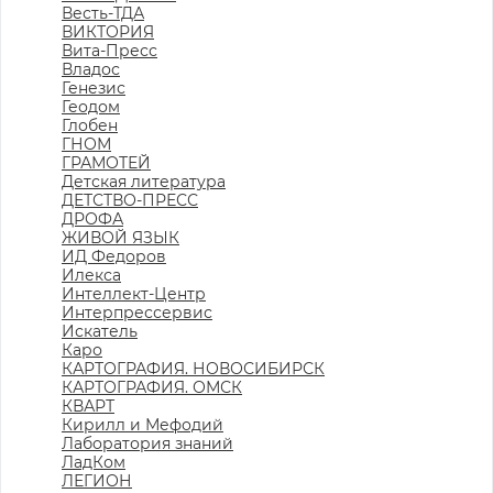
Весть-ТДА
ВИКТОРИЯ
Вита-Пресс
Владос
Генезис
Геодом
Глобен
ГНОМ
ГРАМОТЕЙ
Детская литература
ДЕТСТВО-ПРЕСС
ДРОФА
ЖИВОЙ ЯЗЫК
ИД Федоров
Илекса
Интеллект-Центр
Интерпрессервис
Искатель
Каро
КАРТОГРАФИЯ. НОВОСИБИРСК
КАРТОГРАФИЯ. ОМСК
КВАРТ
Кирилл и Мефодий
Лаборатория знаний
ЛадКом
ЛЕГИОН