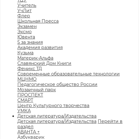
ТЦУ
Учитель
УчЛит
Флер
Школьная Пресса
Экзамен
Эксмо
Ювента
5 за знания
Академия развития
Кузьма
Материк-Альфа
Славянский Дом Книги
Феникс ТД
Современные образовательные технологии
МЦНМО
Педагогическое общество России
Мозаичный парк
ПРОСПЕКТ
СМАРТ
Центр Культурного творчества
УМКА
Детская литература/Издательства
Детская литература/Издательства
Перейти в
раздел
АВАНТА +
Азбукварик