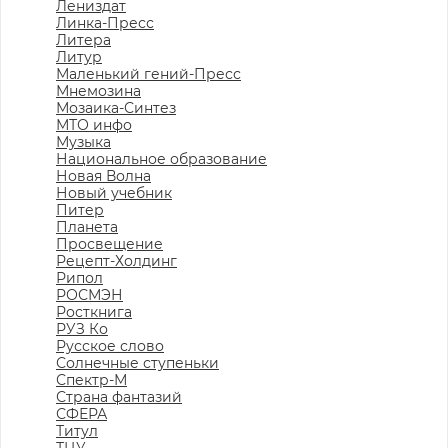
Лениздат
Линка-Пресс
Литера
Литур
Маленький гений-Пресс
Мнемозина
Мозаика-Синтез
МТО инфо
Музыка
Национальное образование
Новая Волна
Новый учебник
Питер
Планета
Просвещение
Рецепт-Холдинг
Рипол
РОСМЭН
Росткнига
РУЗ Ко
Русское слово
Солнечные ступеньки
Спектр-М
Страна фантазий
СФЕРА
Титул