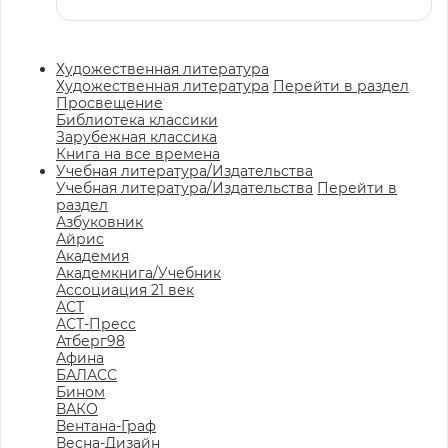
Художественная литература
Художественная литература
Перейти в раздел
Просвещение
Библиотека классики
Зарубежная классика
Книга на все времена
Учебная литература/Издательства
Учебная литература/Издательства
Перейти в
раздел
Азбуковник
Айрис
Академия
Академкнига/Учебник
Ассоциация 21 век
АСТ
АСТ-Пресс
Атберг98
Афина
БАЛАСС
Бином
ВАКО
Вентана-Граф
Весна-Дизайн