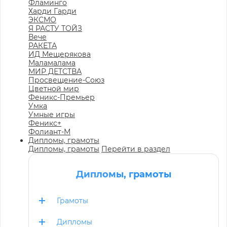
Фламинго
Харди Гарди
ЭКСМО
Я РАСТУ ТОЙЗ
Вече
РАКЕТА
ИД Мещерякова
Маламалама
МИР ДЕТСТВА
Просвещение-Союз
Цветной мир
Феникс-Премьер
Умка
Умные игры
Феникс+
Фолиант-М
Дипломы, грамоты
Дипломы, грамоты
Перейти в раздел
Дипломы, грамоты
Грамоты
Дипломы