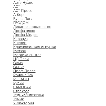
Артэ Нуэво
АСТ
АСТ-Пресс
Атберг
Буква Ленд
ГЕОДОМ
Десятое королевство
Дрофа плюс
Дрофа-Медиа
Карапуз
Клевер
Краснокамская игрушка
Махаон
Мозаика-синтез
НД Плэй
Олма
Оникс
Проф-Пресс
РониисПак
РОСМЭН
Русич
САМОВАР
Стрекоза
Тедико/Флексика
Томик
У-Фактория