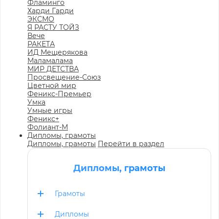
Фламинго
Харди Гарди
ЭКСМО
Я РАСТУ ТОЙЗ
Вече
РАКЕТА
ИД Мещерякова
Маламалама
МИР ДЕТСТВА
Просвещение-Союз
Цветной мир
Феникс-Премьер
Умка
Умные игры
Феникс+
Фолиант-М
Дипломы, грамоты
Дипломы, грамоты
Перейти в раздел
Дипломы, грамоты
Грамоты
Дипломы