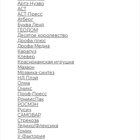
Артэ Нуэво
АСТ
АСТ-Пресс
Атберг
Буква Ленд
ГЕОДОМ
Десятое королевство
Дрофа плюс
Дрофа-Медиа
Карапуз
Клевер
Краснокамская игрушка
Махаон
Мозаика-синтез
НД Плэй
Олма
Оникс
Проф-Пресс
РониисПак
РОСМЭН
Русич
САМОВАР
Стрекоза
Тедико/Флексика
Томик
У-Фактория