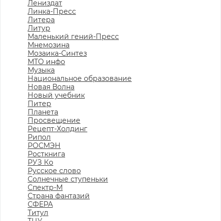
Лениздат
Линка-Пресс
Литера
Литур
Маленький гений-Пресс
Мнемозина
Мозаика-Синтез
МТО инфо
Музыка
Национальное образование
Новая Волна
Новый учебник
Питер
Планета
Просвещение
Рецепт-Холдинг
Рипол
РОСМЭН
Росткнига
РУЗ Ко
Русское слово
Солнечные ступеньки
Спектр-М
Страна фантазий
СФЕРА
Титул