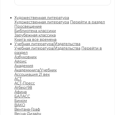
Художественная литература
Художественная литература
Перейти в раздел
Просвещение
Библиотека классики
Зарубежная классика
Книга на все времена
Учебная литература/Издательства
Учебная литература/Издательства
Перейти в
раздел
Азбуковник
Айрис
Академия
Академкнига/Учебник
Ассоциация 21 век
АСТ
АСТ-Пресс
Атберг98
Афина
БАЛАСС
Бином
ВАКО
Вентана-Граф
Весна-Дизайн