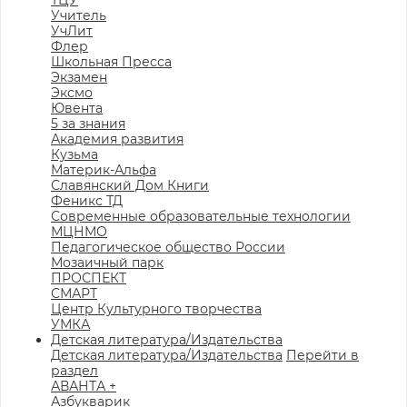
ТЦУ
Учитель
УчЛит
Флер
Школьная Пресса
Экзамен
Эксмо
Ювента
5 за знания
Академия развития
Кузьма
Материк-Альфа
Славянский Дом Книги
Феникс ТД
Современные образовательные технологии
МЦНМО
Педагогическое общество России
Мозаичный парк
ПРОСПЕКТ
СМАРТ
Центр Культурного творчества
УМКА
Детская литература/Издательства
Детская литература/Издательства
Перейти в
раздел
АВАНТА +
Азбукварик