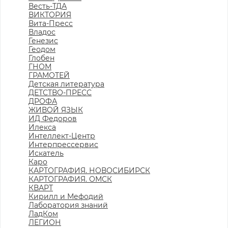
Весть-ТДА
ВИКТОРИЯ
Вита-Пресс
Владос
Генезис
Геодом
Глобен
ГНОМ
ГРАМОТЕЙ
Детская литература
ДЕТСТВО-ПРЕСС
ДРОФА
ЖИВОЙ ЯЗЫК
ИД Федоров
Илекса
Интеллект-Центр
Интерпрессервис
Искатель
Каро
КАРТОГРАФИЯ. НОВОСИБИРСК
КАРТОГРАФИЯ. ОМСК
КВАРТ
Кирилл и Мефодий
Лаборатория знаний
ЛадКом
ЛЕГИОН