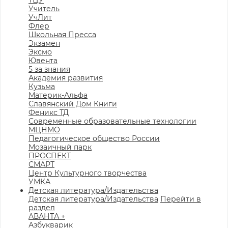
ТЦУ
Учитель
УчЛит
Флер
Школьная Пресса
Экзамен
Эксмо
Ювента
5 за знания
Академия развития
Кузьма
Материк-Альфа
Славянский Дом Книги
Феникс ТД
Современные образовательные технологии
МЦНМО
Педагогическое общество России
Мозаичный парк
ПРОСПЕКТ
СМАРТ
Центр Культурного творчества
УМКА
Детская литература/Издательства
Детская литература/Издательства
Перейти в
раздел
АВАНТА +
Азбукварик