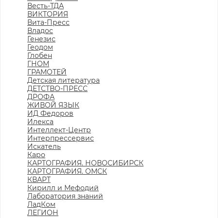
Весть-ТДА
ВИКТОРИЯ
Вита-Пресс
Владос
Генезис
Геодом
Глобен
ГНОМ
ГРАМОТЕЙ
Детская литература
ДЕТСТВО-ПРЕСС
ДРОФА
ЖИВОЙ ЯЗЫК
ИД Федоров
Илекса
Интеллект-Центр
Интерпрессервис
Искатель
Каро
КАРТОГРАФИЯ. НОВОСИБИРСК
КАРТОГРАФИЯ. ОМСК
КВАРТ
Кирилл и Мефодий
Лаборатория знаний
ЛадКом
ЛЕГИОН