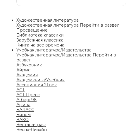
Художественная литература
Художественная литература
Перейти в раздел
Просвещение
Библиотека классики
Зарубежная классика
Книга на все времена
Учебная литература/Издательства
Учебная литература/Издательства
Перейти в
раздел
Азбуковник
Айрис
Академия
Академкнига/Учебник
Ассоциация 21 век
АСТ
АСТ-Пресс
Атберг98
Афина
БАЛАСС
Бином
ВАКО
Вентана-Граф
Весна-Дизайн