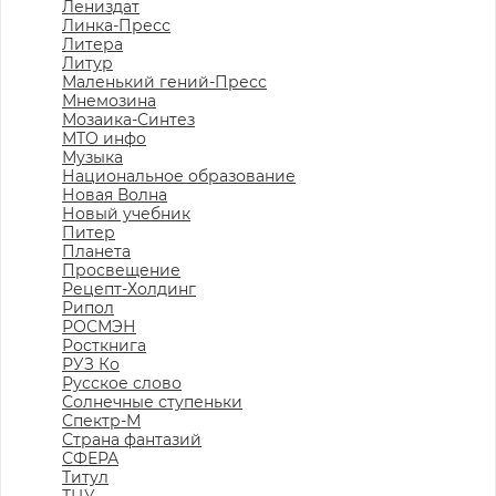
Лениздат
Линка-Пресс
Литера
Литур
Маленький гений-Пресс
Мнемозина
Мозаика-Синтез
МТО инфо
Музыка
Национальное образование
Новая Волна
Новый учебник
Питер
Планета
Просвещение
Рецепт-Холдинг
Рипол
РОСМЭН
Росткнига
РУЗ Ко
Русское слово
Солнечные ступеньки
Спектр-М
Страна фантазий
СФЕРА
Титул