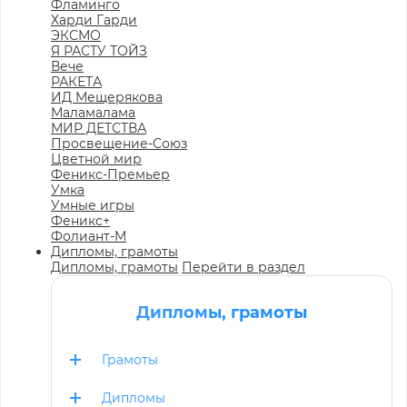
Фламинго
Харди Гарди
ЭКСМО
Я РАСТУ ТОЙЗ
Вече
РАКЕТА
ИД Мещерякова
Маламалама
МИР ДЕТСТВА
Просвещение-Союз
Цветной мир
Феникс-Премьер
Умка
Умные игры
Феникс+
Фолиант-М
Дипломы, грамоты
Дипломы, грамоты
Перейти в раздел
Дипломы, грамоты
Грамоты
Дипломы