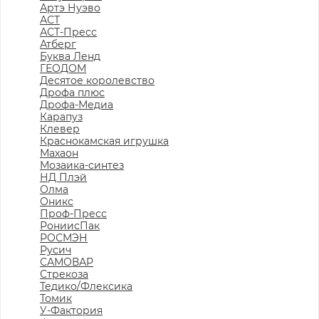
Артэ Нуэво
АСТ
АСТ-Пресс
Атберг
Буква Ленд
ГЕОДОМ
Десятое королевство
Дрофа плюс
Дрофа-Медиа
Карапуз
Клевер
Краснокамская игрушка
Махаон
Мозаика-синтез
НД Плэй
Олма
Оникс
Проф-Пресс
РониисПак
РОСМЭН
Русич
САМОВАР
Стрекоза
Тедико/Флексика
Томик
У-Фактория