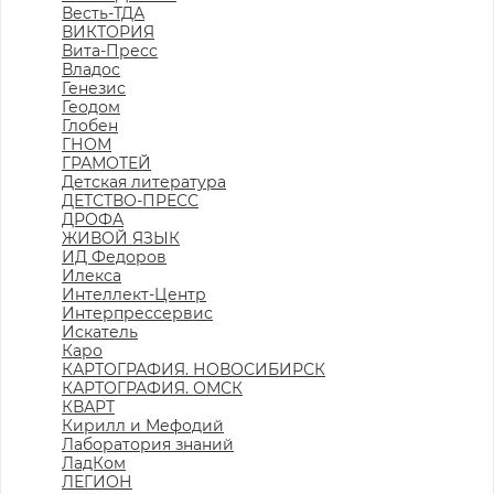
Весть-ТДА
ВИКТОРИЯ
Вита-Пресс
Владос
Генезис
Геодом
Глобен
ГНОМ
ГРАМОТЕЙ
Детская литература
ДЕТСТВО-ПРЕСС
ДРОФА
ЖИВОЙ ЯЗЫК
ИД Федоров
Илекса
Интеллект-Центр
Интерпрессервис
Искатель
Каро
КАРТОГРАФИЯ. НОВОСИБИРСК
КАРТОГРАФИЯ. ОМСК
КВАРТ
Кирилл и Мефодий
Лаборатория знаний
ЛадКом
ЛЕГИОН