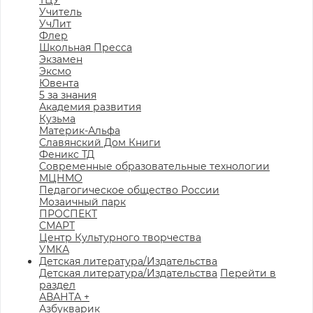
ТЦУ
Учитель
УчЛит
Флер
Школьная Пресса
Экзамен
Эксмо
Ювента
5 за знания
Академия развития
Кузьма
Материк-Альфа
Славянский Дом Книги
Феникс ТД
Современные образовательные технологии
МЦНМО
Педагогическое общество России
Мозаичный парк
ПРОСПЕКТ
СМАРТ
Центр Культурного творчества
УМКА
Детская литература/Издательства
Детская литература/Издательства
Перейти в
раздел
АВАНТА +
Азбукварик