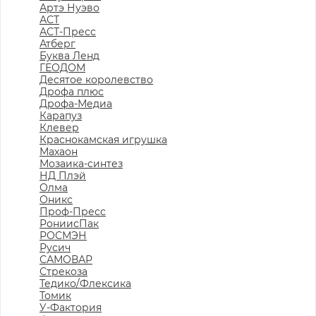
Артэ Нуэво
АСТ
АСТ-Пресс
Атберг
Буква Ленд
ГЕОДОМ
Десятое королевство
Дрофа плюс
Дрофа-Медиа
Карапуз
Клевер
Краснокамская игрушка
Махаон
Мозаика-синтез
НД Плэй
Олма
Оникс
Проф-Пресс
РониисПак
РОСМЭН
Русич
САМОВАР
Стрекоза
Тедико/Флексика
Томик
У-Фактория