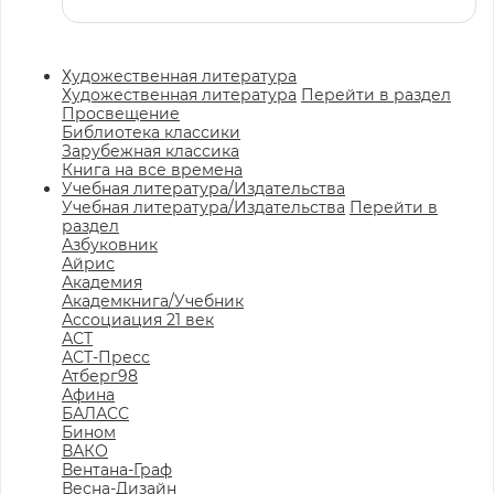
Художественная литература
Художественная литература
Перейти в раздел
Просвещение
Библиотека классики
Зарубежная классика
Книга на все времена
Учебная литература/Издательства
Учебная литература/Издательства
Перейти в
раздел
Азбуковник
Айрис
Академия
Академкнига/Учебник
Ассоциация 21 век
АСТ
АСТ-Пресс
Атберг98
Афина
БАЛАСС
Бином
ВАКО
Вентана-Граф
Весна-Дизайн