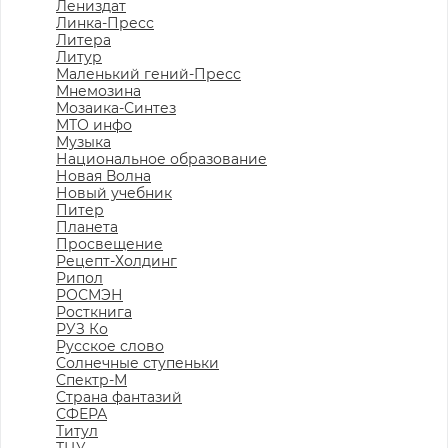
Лениздат
Линка-Пресс
Литера
Литур
Маленький гений-Пресс
Мнемозина
Мозаика-Синтез
МТО инфо
Музыка
Национальное образование
Новая Волна
Новый учебник
Питер
Планета
Просвещение
Рецепт-Холдинг
Рипол
РОСМЭН
Росткнига
РУЗ Ко
Русское слово
Солнечные ступеньки
Спектр-М
Страна фантазий
СФЕРА
Титул