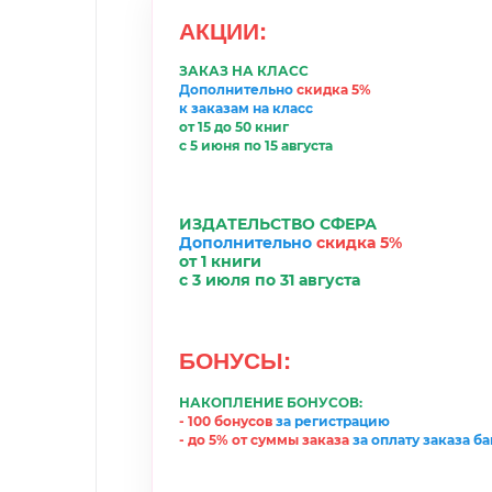
АКЦИИ
:
ЗАКАЗ НА КЛАСС
Дополнительно
скидка 5%
к заказам на класс
от 15 до 50 книг
с 5 июня по 15 августа
ИЗДАТЕЛЬСТВО
С
ФЕРА
Дополнительно
скидка 5%
от 1 книги
с 3
июл
я по 31
августа
БОНУСЫ:
НАКОПЛЕНИЕ БОНУСОВ:
- 100 бонусов
за регистрацию
-
до 5% от суммы заказа
за
оплату
заказа б