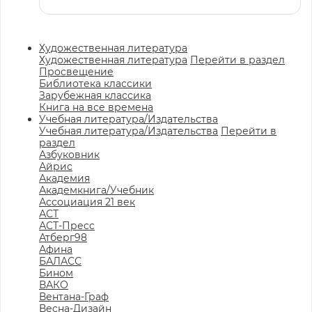
Художественная литература
Художественная литература
Перейти в раздел
Просвещение
Библиотека классики
Зарубежная классика
Книга на все времена
Учебная литература/Издательства
Учебная литература/Издательства
Перейти в
раздел
Азбуковник
Айрис
Академия
Академкнига/Учебник
Ассоциация 21 век
АСТ
АСТ-Пресс
Атберг98
Афина
БАЛАСС
Бином
ВАКО
Вентана-Граф
Весна-Дизайн