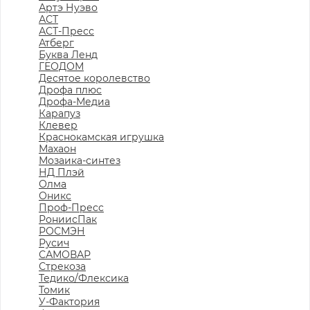
Артэ Нуэво
АСТ
АСТ-Пресс
Атберг
Буква Ленд
ГЕОДОМ
Десятое королевство
Дрофа плюс
Дрофа-Медиа
Карапуз
Клевер
Краснокамская игрушка
Махаон
Мозаика-синтез
НД Плэй
Олма
Оникс
Проф-Пресс
РониисПак
РОСМЭН
Русич
САМОВАР
Стрекоза
Тедико/Флексика
Томик
У-Фактория