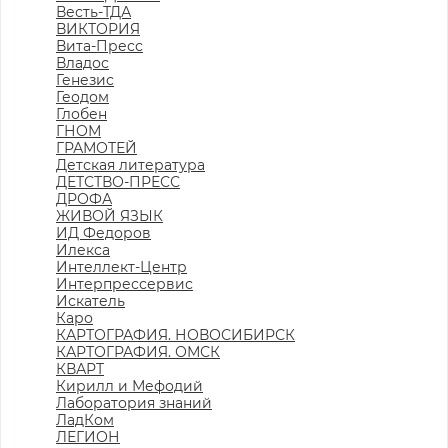
Весть-ТДА
ВИКТОРИЯ
Вита-Пресс
Владос
Генезис
Геодом
Глобен
ГНОМ
ГРАМОТЕЙ
Детская литература
ДЕТСТВО-ПРЕСС
ДРОФА
ЖИВОЙ ЯЗЫК
ИД Федоров
Илекса
Интеллект-Центр
Интерпрессервис
Искатель
Каро
КАРТОГРАФИЯ. НОВОСИБИРСК
КАРТОГРАФИЯ. ОМСК
КВАРТ
Кирилл и Мефодий
Лаборатория знаний
ЛадКом
ЛЕГИОН