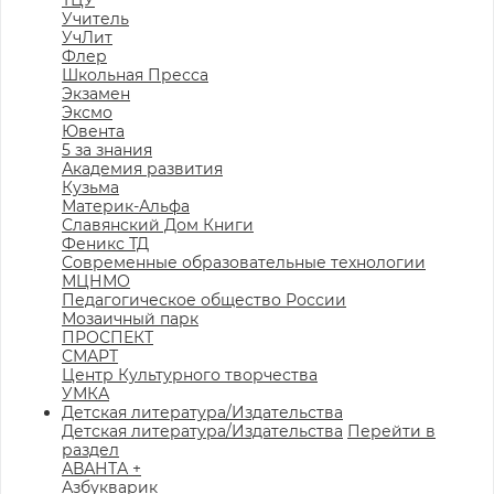
ТЦУ
Учитель
УчЛит
Флер
Школьная Пресса
Экзамен
Эксмо
Ювента
5 за знания
Академия развития
Кузьма
Материк-Альфа
Славянский Дом Книги
Феникс ТД
Современные образовательные технологии
МЦНМО
Педагогическое общество России
Мозаичный парк
ПРОСПЕКТ
СМАРТ
Центр Культурного творчества
УМКА
Детская литература/Издательства
Детская литература/Издательства
Перейти в
раздел
АВАНТА +
Азбукварик