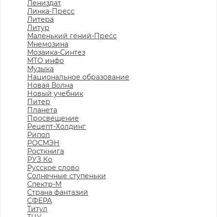
Лениздат
Линка-Пресс
Литера
Литур
Маленький гений-Пресс
Мнемозина
Мозаика-Синтез
МТО инфо
Музыка
Национальное образование
Новая Волна
Новый учебник
Питер
Планета
Просвещение
Рецепт-Холдинг
Рипол
РОСМЭН
Росткнига
РУЗ Ко
Русское слово
Солнечные ступеньки
Спектр-М
Страна фантазий
СФЕРА
Титул