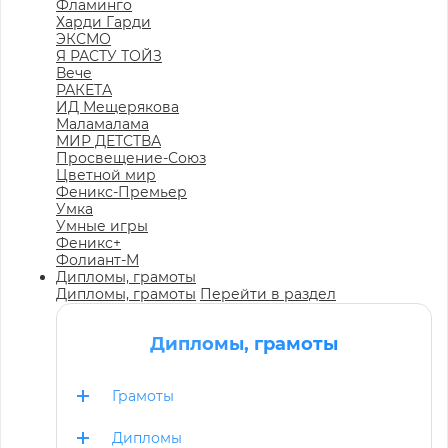
Фламинго
Харди Гарди
ЭКСМО
Я РАСТУ ТОЙЗ
Вече
РАКЕТА
ИД Мещерякова
Маламалама
МИР ДЕТСТВА
Просвещение-Союз
Цветной мир
Феникс-Премьер
Умка
Умные игры
Феникс+
Фолиант-М
Дипломы, грамоты
Дипломы, грамоты
Перейти в раздел
Дипломы, грамоты
Грамоты
Дипломы