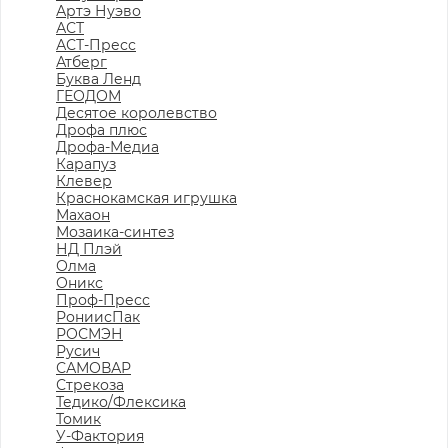
Артэ Нуэво
АСТ
АСТ-Пресс
Атберг
Буква Ленд
ГЕОДОМ
Десятое королевство
Дрофа плюс
Дрофа-Медиа
Карапуз
Клевер
Краснокамская игрушка
Махаон
Мозаика-синтез
НД Плэй
Олма
Оникс
Проф-Пресс
РониисПак
РОСМЭН
Русич
САМОВАР
Стрекоза
Тедико/Флексика
Томик
У-Фактория