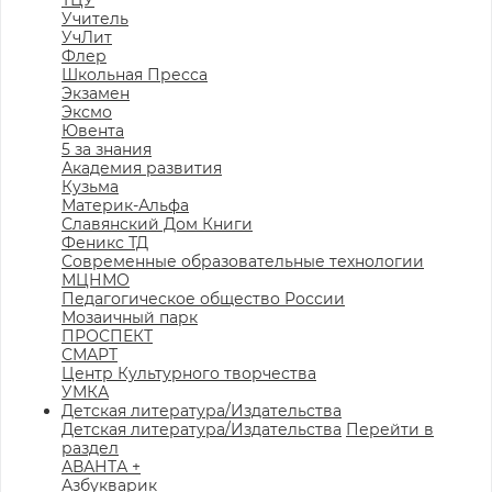
ТЦУ
Учитель
УчЛит
Флер
Школьная Пресса
Экзамен
Эксмо
Ювента
5 за знания
Академия развития
Кузьма
Материк-Альфа
Славянский Дом Книги
Феникс ТД
Современные образовательные технологии
МЦНМО
Педагогическое общество России
Мозаичный парк
ПРОСПЕКТ
СМАРТ
Центр Культурного творчества
УМКА
Детская литература/Издательства
Детская литература/Издательства
Перейти в
раздел
АВАНТА +
Азбукварик