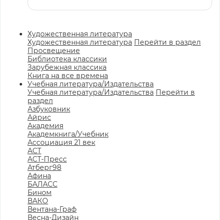
Художественная литература
Художественная литература
Перейти в раздел
Просвещение
Библиотека классики
Зарубежная классика
Книга на все времена
Учебная литература/Издательства
Учебная литература/Издательства
Перейти в
раздел
Азбуковник
Айрис
Академия
Академкнига/Учебник
Ассоциация 21 век
АСТ
АСТ-Пресс
Атберг98
Афина
БАЛАСС
Бином
ВАКО
Вентана-Граф
Весна-Дизайн