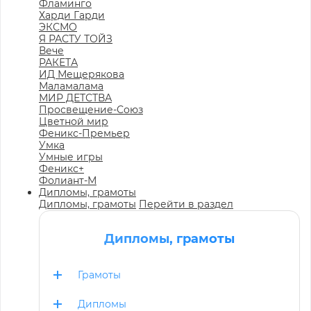
Фламинго
Харди Гарди
ЭКСМО
Я РАСТУ ТОЙЗ
Вече
РАКЕТА
ИД Мещерякова
Маламалама
МИР ДЕТСТВА
Просвещение-Союз
Цветной мир
Феникс-Премьер
Умка
Умные игры
Феникс+
Фолиант-М
Дипломы, грамоты
Дипломы, грамоты
Перейти в раздел
Дипломы, грамоты
Грамоты
Дипломы