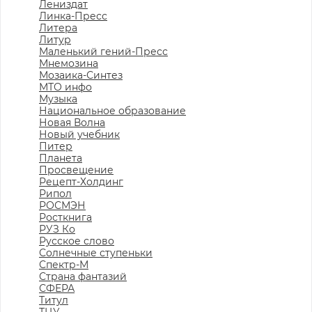
Лениздат
Линка-Пресс
Литера
Литур
Маленький гений-Пресс
Мнемозина
Мозаика-Синтез
МТО инфо
Музыка
Национальное образование
Новая Волна
Новый учебник
Питер
Планета
Просвещение
Рецепт-Холдинг
Рипол
РОСМЭН
Росткнига
РУЗ Ко
Русское слово
Солнечные ступеньки
Спектр-М
Страна фантазий
СФЕРА
Титул