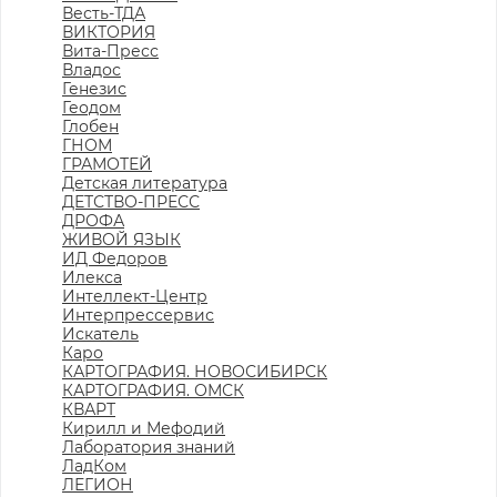
Весть-ТДА
ВИКТОРИЯ
Вита-Пресс
Владос
Генезис
Геодом
Глобен
ГНОМ
ГРАМОТЕЙ
Детская литература
ДЕТСТВО-ПРЕСС
ДРОФА
ЖИВОЙ ЯЗЫК
ИД Федоров
Илекса
Интеллект-Центр
Интерпрессервис
Искатель
Каро
КАРТОГРАФИЯ. НОВОСИБИРСК
КАРТОГРАФИЯ. ОМСК
КВАРТ
Кирилл и Мефодий
Лаборатория знаний
ЛадКом
ЛЕГИОН