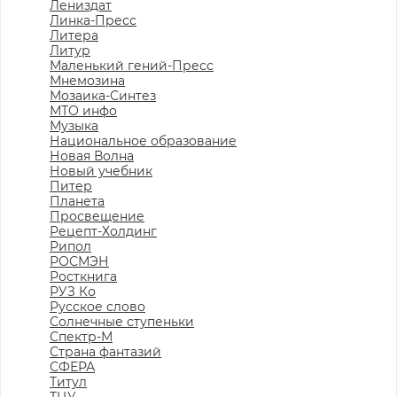
Лениздат
Линка-Пресс
Литера
Литур
Маленький гений-Пресс
Мнемозина
Мозаика-Синтез
МТО инфо
Музыка
Национальное образование
Новая Волна
Новый учебник
Питер
Планета
Просвещение
Рецепт-Холдинг
Рипол
РОСМЭН
Росткнига
РУЗ Ко
Русское слово
Солнечные ступеньки
Спектр-М
Страна фантазий
СФЕРА
Титул