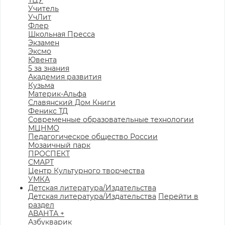
ТЦУ
Учитель
УчЛит
Флер
Школьная Пресса
Экзамен
Эксмо
Ювента
5 за знания
Академия развития
Кузьма
Материк-Альфа
Славянский Дом Книги
Феникс ТД
Современные образовательные технологии
МЦНМО
Педагогическое общество России
Мозаичный парк
ПРОСПЕКТ
СМАРТ
Центр Культурного творчества
УМКА
Детская литература/Издательства
Детская литература/Издательства
Перейти в
раздел
АВАНТА +
Азбукварик