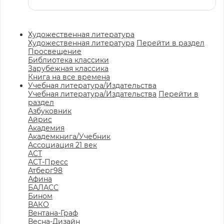
Художественная литература
Художественная литература
Перейти в раздел
Просвещение
Библиотека классики
Зарубежная классика
Книга на все времена
Учебная литература/Издательства
Учебная литература/Издательства
Перейти в
раздел
Азбуковник
Айрис
Академия
Академкнига/Учебник
Ассоциация 21 век
АСТ
АСТ-Пресс
Атберг98
Афина
БАЛАСС
Бином
ВАКО
Вентана-Граф
Весна-Дизайн