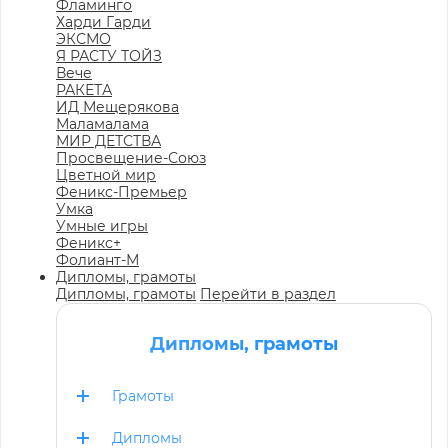
Фламинго
Харди Гарди
ЭКСМО
Я РАСТУ ТОЙЗ
Вече
РАКЕТА
ИД Мещерякова
Маламалама
МИР ДЕТСТВА
Просвещение-Союз
Цветной мир
Феникс-Премьер
Умка
Умные игры
Феникс+
Фолиант-М
Дипломы, грамоты
Дипломы, грамоты
Перейти в раздел
Дипломы, грамоты
Грамоты
Дипломы