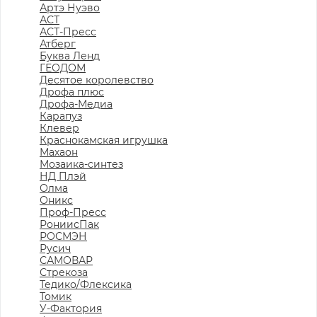
Артэ Нуэво
АСТ
АСТ-Пресс
Атберг
Буква Ленд
ГЕОДОМ
Десятое королевство
Дрофа плюс
Дрофа-Медиа
Карапуз
Клевер
Краснокамская игрушка
Махаон
Мозаика-синтез
НД Плэй
Олма
Оникс
Проф-Пресс
РониисПак
РОСМЭН
Русич
САМОВАР
Стрекоза
Тедико/Флексика
Томик
У-Фактория