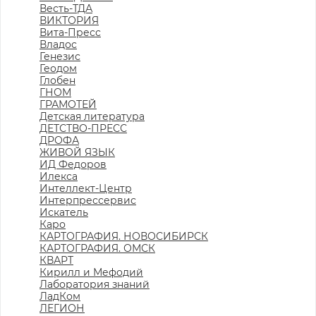
Весть-ТДА
ВИКТОРИЯ
Вита-Пресс
Владос
Генезис
Геодом
Глобен
ГНОМ
ГРАМОТЕЙ
Детская литература
ДЕТСТВО-ПРЕСС
ДРОФА
ЖИВОЙ ЯЗЫК
ИД Федоров
Илекса
Интеллект-Центр
Интерпрессервис
Искатель
Каро
КАРТОГРАФИЯ. НОВОСИБИРСК
КАРТОГРАФИЯ. ОМСК
КВАРТ
Кирилл и Мефодий
Лаборатория знаний
ЛадКом
ЛЕГИОН