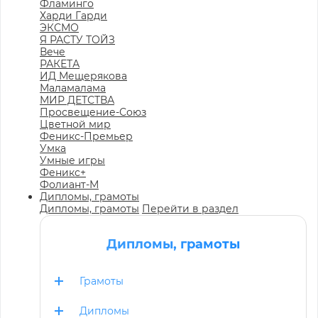
Фламинго
Харди Гарди
ЭКСМО
Я РАСТУ ТОЙЗ
Вече
РАКЕТА
ИД Мещерякова
Маламалама
МИР ДЕТСТВА
Просвещение-Союз
Цветной мир
Феникс-Премьер
Умка
Умные игры
Феникс+
Фолиант-М
Дипломы, грамоты
Дипломы, грамоты
Перейти в раздел
Дипломы, грамоты
Грамоты
Дипломы