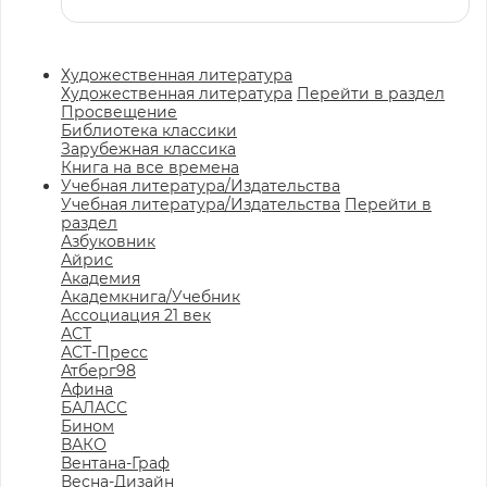
Художественная литература
Художественная литература
Перейти в раздел
Просвещение
Библиотека классики
Зарубежная классика
Книга на все времена
Учебная литература/Издательства
Учебная литература/Издательства
Перейти в
раздел
Азбуковник
Айрис
Академия
Академкнига/Учебник
Ассоциация 21 век
АСТ
АСТ-Пресс
Атберг98
Афина
БАЛАСС
Бином
ВАКО
Вентана-Граф
Весна-Дизайн