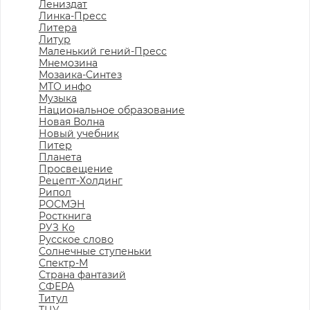
Лениздат
Линка-Пресс
Литера
Литур
Маленький гений-Пресс
Мнемозина
Мозаика-Синтез
МТО инфо
Музыка
Национальное образование
Новая Волна
Новый учебник
Питер
Планета
Просвещение
Рецепт-Холдинг
Рипол
РОСМЭН
Росткнига
РУЗ Ко
Русское слово
Солнечные ступеньки
Спектр-М
Страна фантазий
СФЕРА
Титул