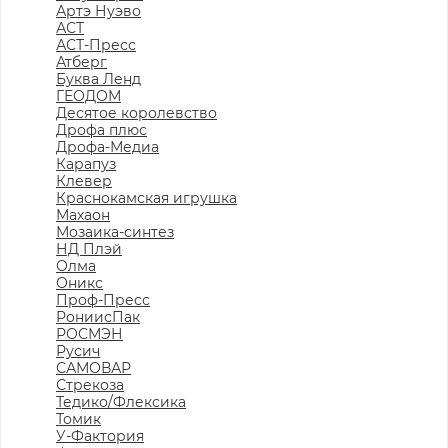
Артэ Нуэво
АСТ
АСТ-Пресс
Атберг
Буква Ленд
ГЕОДОМ
Десятое королевство
Дрофа плюс
Дрофа-Медиа
Карапуз
Клевер
Краснокамская игрушка
Махаон
Мозаика-синтез
НД Плэй
Олма
Оникс
Проф-Пресс
РониисПак
РОСМЭН
Русич
САМОВАР
Стрекоза
Тедико/Флексика
Томик
У-Фактория