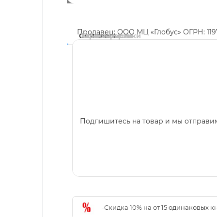
Продавец: ООО МЦ «Глобус» ОГРН: 11
Описание
Характеристики
Комментарии
Подпишитесь на товар и мы отправим
-Скидка 10% на от 15 одинаковых 