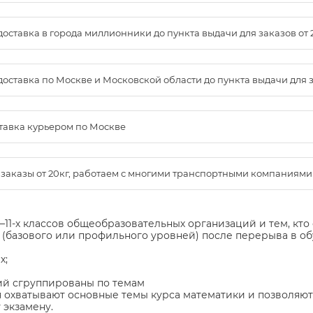
доставка в города миллионники до пункта выдачи для заказов от 
доставка по Москве и Московской области до пункта выдачи для зак
ставка курьером по Москве
м заказы от 20кг, работаем с многими транспортными компаниями
11-х классов общеобразовательных организаций и тем, кто
(базового или профильного уровней) после перерыва в обу
х;
ий сгруппированы по темам
 охватывают основные темы курса математики и позволяют
 экзамену.