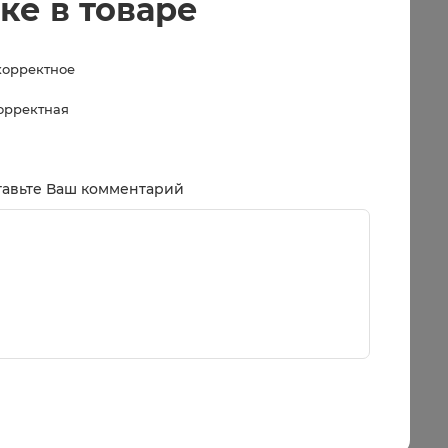
ке в товаре
корректное
корректная
тавьте Ваш комментарий