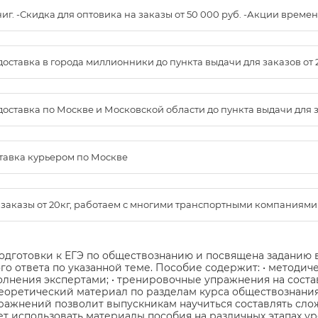
книг. -Скидка для оптовика на заказы от 50 000 руб. -Акции вре
доставка в города миллионники до пункта выдачи для заказов от 
доставка по Москве и Московской области до пункта выдачи для зак
ставка курьером по Москве
м заказы от 20кг, работаем с многими транспортными компаниями
одготовки к ЕГЭ по обществознанию и посвящена заданию
го ответа по указанной теме. Пособие содержит: • метод
полнения экспертами; • тренировочные упражнения на сост
• теоретический материал по разделам курса обществознани
ажнений позволит выпускникам научиться составлять слож
т использовать материалы пособия на различных этапах уро