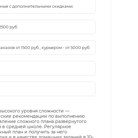
менные с дополнительными скидками.
2500 руб.
азов от 1500 руб., курьером - от 5000 руб.
 высокого уровня сложности —
ические рекомендации по выполнению
авление сложного плана развёрнутого
я в средней школе. Регулярное
ный план и получить за него
ка и в качестве домашних заданий в 10–