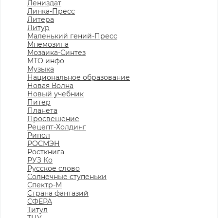
Лениздат
Линка-Пресс
Литера
Литур
Маленький гений-Пресс
Мнемозина
Мозаика-Синтез
МТО инфо
Музыка
Национальное образование
Новая Волна
Новый учебник
Питер
Планета
Просвещение
Рецепт-Холдинг
Рипол
РОСМЭН
Росткнига
РУЗ Ко
Русское слово
Солнечные ступеньки
Спектр-М
Страна фантазий
СФЕРА
Титул