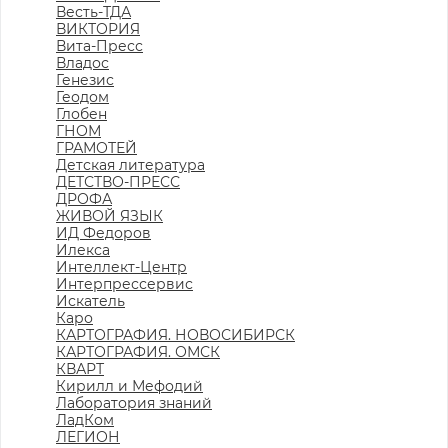
Весть-ТДА
ВИКТОРИЯ
Вита-Пресс
Владос
Генезис
Геодом
Глобен
ГНОМ
ГРАМОТЕЙ
Детская литература
ДЕТСТВО-ПРЕСС
ДРОФА
ЖИВОЙ ЯЗЫК
ИД Федоров
Илекса
Интеллект-Центр
Интерпрессервис
Искатель
Каро
КАРТОГРАФИЯ. НОВОСИБИРСК
КАРТОГРАФИЯ. ОМСК
КВАРТ
Кирилл и Мефодий
Лаборатория знаний
ЛадКом
ЛЕГИОН