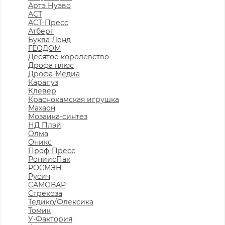
Артэ Нуэво
АСТ
АСТ-Пресс
Атберг
Буква Ленд
ГЕОДОМ
Десятое королевство
Дрофа плюс
Дрофа-Медиа
Карапуз
Клевер
Краснокамская игрушка
Махаон
Мозаика-синтез
НД Плэй
Олма
Оникс
Проф-Пресс
РониисПак
РОСМЭН
Русич
САМОВАР
Стрекоза
Тедико/Флексика
Томик
У-Фактория