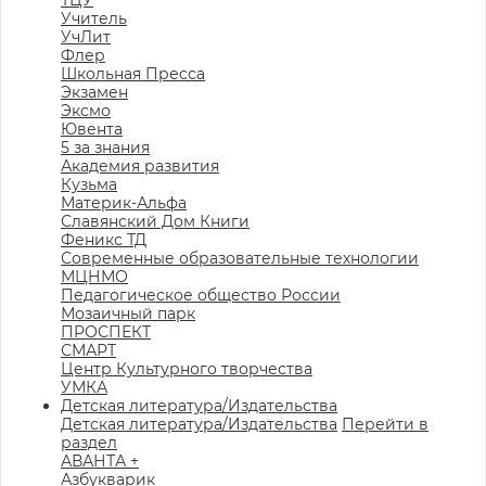
ТЦУ
Учитель
УчЛит
Флер
Школьная Пресса
Экзамен
Эксмо
Ювента
5 за знания
Академия развития
Кузьма
Материк-Альфа
Славянский Дом Книги
Феникс ТД
Современные образовательные технологии
МЦНМО
Педагогическое общество России
Мозаичный парк
ПРОСПЕКТ
СМАРТ
Центр Культурного творчества
УМКА
Детская литература/Издательства
Детская литература/Издательства
Перейти в
раздел
АВАНТА +
Азбукварик