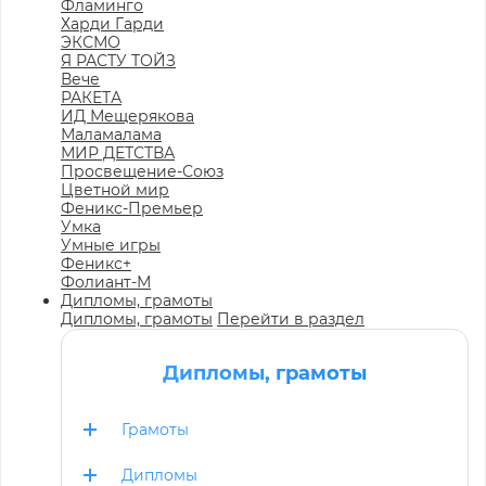
Фламинго
Харди Гарди
ЭКСМО
Я РАСТУ ТОЙЗ
Вече
РАКЕТА
ИД Мещерякова
Маламалама
МИР ДЕТСТВА
Просвещение-Союз
Цветной мир
Феникс-Премьер
Умка
Умные игры
Феникс+
Фолиант-М
Дипломы, грамоты
Дипломы, грамоты
Перейти в раздел
Дипломы, грамоты
Грамоты
Дипломы