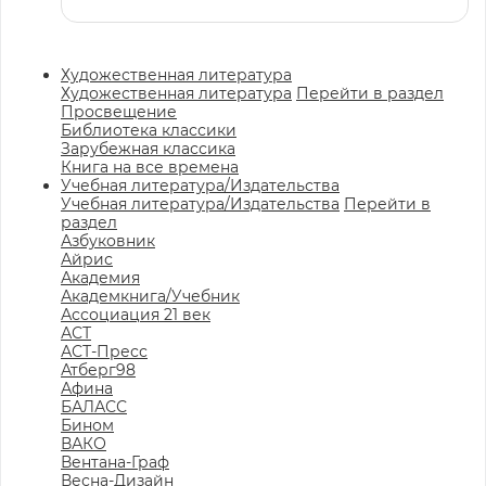
Художественная литература
Художественная литература
Перейти в раздел
Просвещение
Библиотека классики
Зарубежная классика
Книга на все времена
Учебная литература/Издательства
Учебная литература/Издательства
Перейти в
раздел
Азбуковник
Айрис
Академия
Академкнига/Учебник
Ассоциация 21 век
АСТ
АСТ-Пресс
Атберг98
Афина
БАЛАСС
Бином
ВАКО
Вентана-Граф
Весна-Дизайн