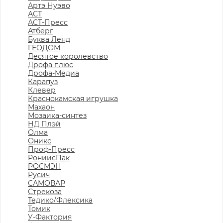
Артэ Нуэво
АСТ
АСТ-Пресс
Атберг
Буква Ленд
ГЕОДОМ
Десятое королевство
Дрофа плюс
Дрофа-Медиа
Карапуз
Клевер
Краснокамская игрушка
Махаон
Мозаика-синтез
НД Плэй
Олма
Оникс
Проф-Пресс
РониисПак
РОСМЭН
Русич
САМОВАР
Стрекоза
Тедико/Флексика
Томик
У-Фактория