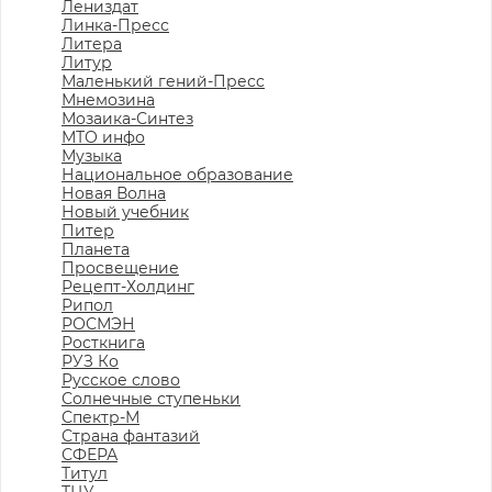
Лениздат
Линка-Пресс
Литера
Литур
Маленький гений-Пресс
Мнемозина
Мозаика-Синтез
МТО инфо
Музыка
Национальное образование
Новая Волна
Новый учебник
Питер
Планета
Просвещение
Рецепт-Холдинг
Рипол
РОСМЭН
Росткнига
РУЗ Ко
Русское слово
Солнечные ступеньки
Спектр-М
Страна фантазий
СФЕРА
Титул