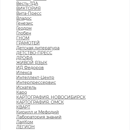
Весть-ТДА
ВИКТОРИЯ
Вита-Пресс
Владос
Генезис
Геодом
Глобен
ГНОМ
ГРАМОТЕЙ
Детская литература
ДЕТСТВО-ПРЕСС
ДРОФА
ЖИВОЙ ЯЗЫК
ИД Федоров
Илекса
Интеллект-Центр
Интерпрессервис
Искатель
Каро
КАРТОГРАФИЯ. НОВОСИБИРСК
КАРТОГРАФИЯ. ОМСК
КВАРТ
Кирилл и Мефодий
Лаборатория знаний
ЛадКом
ЛЕГИОН