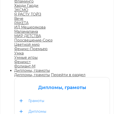
Фламинго
Харди Гарди
ЭКСМО
Я РАСТУ ТОЙЗ
Вече
РАКЕТА
ИД Мещерякова
Маламалама
МИР ДЕТСТВА
Просвещение-Союз
Цветной мир
Феникс-Премьер
Умка
Умные игры
Феникс+
Фолиант-М
Дипломы, грамоты
Дипломы, грамоты
Перейти в раздел
Дипломы, грамоты
Грамоты
Дипломы