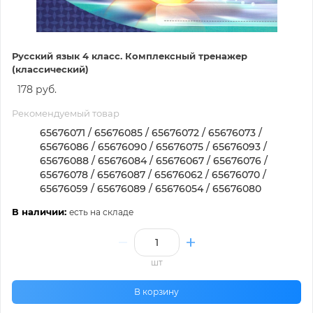
Русский язык 4 класс. Комплексный тренажер
(классический)
178 руб.
Рекомендуемый товар
65676071 / 65676085 / 65676072 / 65676073 /
65676086 / 65676090 / 65676075 / 65676093 /
65676088 / 65676084 / 65676067 / 65676076 /
65676078 / 65676087 / 65676062 / 65676070 /
65676059 / 65676089 / 65676054 / 65676080
В наличии:
есть на складе
шт
В корзину