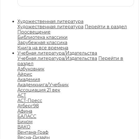
Художественная литература
Художественная литература
Перейти в раздел
Просвещение
Библиотека классики
Зарубежная классика
Книга на все времена
Учебная литература/Издательства
Учебная литература/Издательства
Перейти в
раздел
Азбуковник
Айрис
Академия
Академкнига/Учебник
Ассоциация 21 век
АСТ
АСТ-Пресс
Атберг98
Афина
БАЛАСС
Бином
ВАКО
Вентана-Граф
Весна-Дизайн