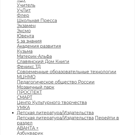
ТЦУ
Учитель
УчЛит
Флер
Школьная Пресса
Экзамен
Эксмо
Ювента
5 за знания
Академия развития
Кузьма
Материк-Альфа
Славянский Дом Книги
Феникс ТД
Современные образовательные технологии
МЦНМО
Педагогическое общество России
Мозаичный парк
ПРОСПЕКТ
СМАРТ
Центр Культурного творчества
УМКА
Детская литература/Издательства
Детская литература/Издательства
Перейти в
раздел
АВАНТА +
Азбукварик