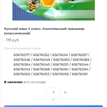
Русский язык 3 класс. Комплексный тренажер
(классический)
178 руб.
Рекомендуемый товар
65676077 / 65676052 / 65676041 / 65676057 /
65676046 / 65676049 / 65676063 / 65676083 /
65676064 / 65676045 / 65676051 / 65676044 /
65676043 / 65676058 / 65676061 / 65676094 /
65676050 / 65676053 / 65676055 / 65676091
В наличии:
есть на складе
шт