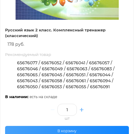
Русский язык 2 класс. Комплексный тренажер
(классический)
178 руб.
Рекомендуемый товар
65676077 / 65676052 / 65676041 / 65676057 /
65676046 / 65676049 / 65676063 / 65676083 /
65676065 / 65676045 / 65676051 / 65676044 /
65676043 / 65676058 / 65676061 / 65676094 /
65676050 / 65676053 / 65676055 / 65676091
В наличии:
есть на складе
шт
В корзину