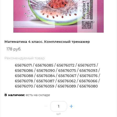
Математика 4 класс. Комплексный тренажер
178 руб.
Рекомендуемый товар
65676071 / 65676085 / 65676072 / 65676073 /
65676086 / 65676090 / 65676075 / 65676093 /
65676088 / 65676084 / 65676067 / 65676076 /
65676078 / 65676087 / 65676062 / 65676066 /
65676070 / 65676059 / 65676089 / 65676080
В наличии:
есть на складе
шт