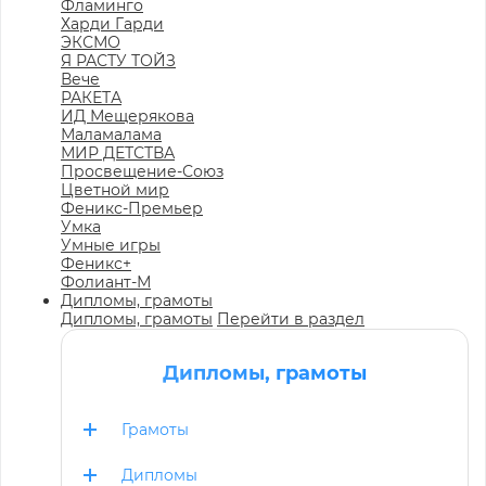
Фламинго
Харди Гарди
ЭКСМО
Я РАСТУ ТОЙЗ
Вече
РАКЕТА
ИД Мещерякова
Маламалама
МИР ДЕТСТВА
Просвещение-Союз
Цветной мир
Феникс-Премьер
Умка
Умные игры
Феникс+
Фолиант-М
Дипломы, грамоты
Дипломы, грамоты
Перейти в раздел
Дипломы, грамоты
Грамоты
Дипломы