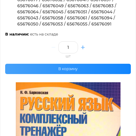
65676046 / 65676049 / 65676063 / 65676083 /
65676064 / 65676045 / 65676051 / 65676044 /
65676043 / 65676058 / 65676061 / 65676094 /
65676050 / 65676053 / 65676055 / 65676091
В наличии:
есть на складе
шт
В корзину