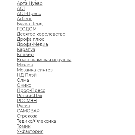
Артэ Нуэво
АСТ
АСТ-Пресс
Атберг
Буква Ленд
ГЕОДОМ
Десятое королевство
Дрофа плюс
Дрофа-Медиа
Карапуз
Клевер
Краснокамская игрушка
Махаон
Мозаика-синтез
НД Плэй
Олма
Оникс
Проф-Пресс
РониисПак
РОСМЭН
Русич
САМОВАР
Стрекоза
Тедико/Флексика
Томик
У-Фактория