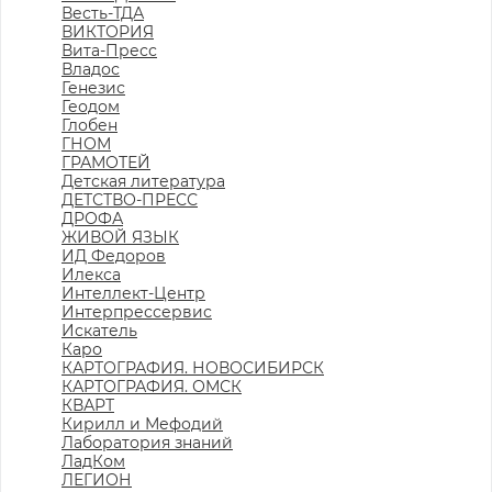
Весть-ТДА
ВИКТОРИЯ
Вита-Пресс
Владос
Генезис
Геодом
Глобен
ГНОМ
ГРАМОТЕЙ
Детская литература
ДЕТСТВО-ПРЕСС
ДРОФА
ЖИВОЙ ЯЗЫК
ИД Федоров
Илекса
Интеллект-Центр
Интерпрессервис
Искатель
Каро
КАРТОГРАФИЯ. НОВОСИБИРСК
КАРТОГРАФИЯ. ОМСК
КВАРТ
Кирилл и Мефодий
Лаборатория знаний
ЛадКом
ЛЕГИОН