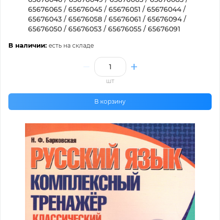
65676065 / 65676045 / 65676051 / 65676044 /
65676043 / 65676058 / 65676061 / 65676094 /
65676050 / 65676053 / 65676055 / 65676091
В наличии:
есть на складе
шт
В корзину