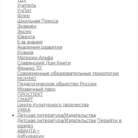
ТЦУ
Учитель
УчЛит
Флер
Школьная Пресса
Экзамен
Эксмо
Ювента
5 за знания
Академия развития
Кузьма
Материк-Альфа
Славянский Дом Книги
Феникс ТД
Современные образовательные технологии
МЦНМО
Педагогическое общество России
Мозаичный парк
ПРОСПЕКТ
СМАРТ
Центр Культурного творчества
УМКА
Детская литература/Издательства
Детская литература/Издательства
Перейти в
раздел
АВАНТА +
Азбукварик