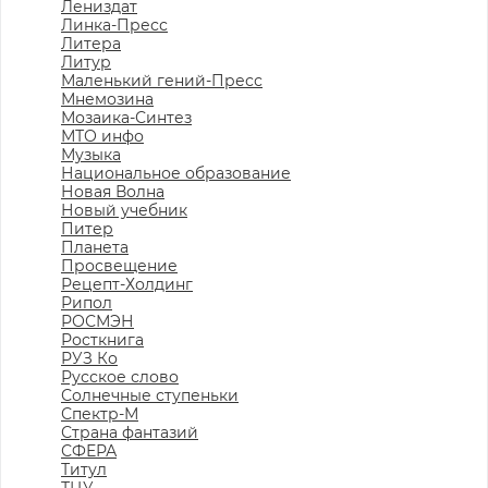
Лениздат
Линка-Пресс
Литера
Литур
Маленький гений-Пресс
Мнемозина
Мозаика-Синтез
МТО инфо
Музыка
Национальное образование
Новая Волна
Новый учебник
Питер
Планета
Просвещение
Рецепт-Холдинг
Рипол
РОСМЭН
Росткнига
РУЗ Ко
Русское слово
Солнечные ступеньки
Спектр-М
Страна фантазий
СФЕРА
Титул