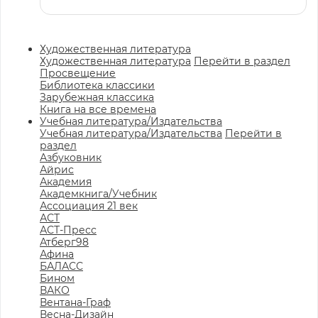
Художественная литература
Художественная литература
Перейти в раздел
Просвещение
Библиотека классики
Зарубежная классика
Книга на все времена
Учебная литература/Издательства
Учебная литература/Издательства
Перейти в
раздел
Азбуковник
Айрис
Академия
Академкнига/Учебник
Ассоциация 21 век
АСТ
АСТ-Пресс
Атберг98
Афина
БАЛАСС
Бином
ВАКО
Вентана-Граф
Весна-Дизайн