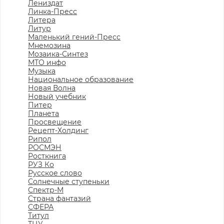
Лениздат
Линка-Пресс
Литера
Литур
Маленький гений-Пресс
Мнемозина
Мозаика-Синтез
МТО инфо
Музыка
Национальное образование
Новая Волна
Новый учебник
Питер
Планета
Просвещение
Рецепт-Холдинг
Рипол
РОСМЭН
Росткнига
РУЗ Ко
Русское слово
Солнечные ступеньки
Спектр-М
Страна фантазий
СФЕРА
Титул