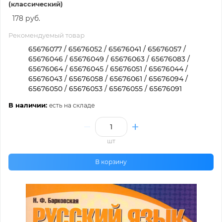
(классический)
178 руб.
Рекомендуемый товар
65676077 / 65676052 / 65676041 / 65676057 /
65676046 / 65676049 / 65676063 / 65676083 /
65676064 / 65676045 / 65676051 / 65676044 /
65676043 / 65676058 / 65676061 / 65676094 /
65676050 / 65676053 / 65676055 / 65676091
В наличии:
есть на складе
шт
В корзину