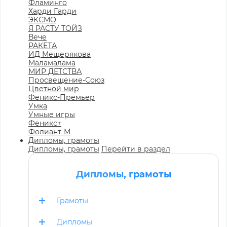
Фламинго
Харди Гарди
ЭКСМО
Я РАСТУ ТОЙЗ
Вече
РАКЕТА
ИД Мещерякова
Маламалама
МИР ДЕТСТВА
Просвещение-Союз
Цветной мир
Феникс-Премьер
Умка
Умные игры
Феникс+
Фолиант-М
Дипломы, грамоты
Дипломы, грамоты
Перейти в раздел
Дипломы, грамоты
Грамоты
Дипломы