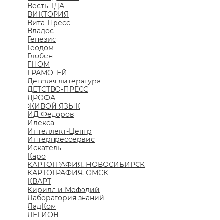
Весть-ТДА
ВИКТОРИЯ
Вита-Пресс
Владос
Генезис
Геодом
Глобен
ГНОМ
ГРАМОТЕЙ
Детская литература
ДЕТСТВО-ПРЕСС
ДРОФА
ЖИВОЙ ЯЗЫК
ИД Федоров
Илекса
Интеллект-Центр
Интерпрессервис
Искатель
Каро
КАРТОГРАФИЯ. НОВОСИБИРСК
КАРТОГРАФИЯ. ОМСК
КВАРТ
Кирилл и Мефодий
Лаборатория знаний
ЛадКом
ЛЕГИОН