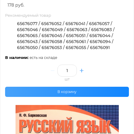
178 руб.
Рекомендуемый товар
65676077 / 65676052 / 65676041 / 65676057 /
65676046 / 65676049 / 65676063 / 65676083 /
65676065 / 65676045 / 65676051 / 65676044 /
65676043 / 65676058 / 65676061 / 65676094 /
65676050 / 65676053 / 65676055 / 65676091
В наличии:
есть на складе
шт
В корзину