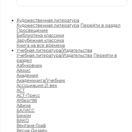
Художественная литература
Художественная литература
Перейти в раздел
Просвещение
Библиотека классики
Зарубежная классика
Книга на все времена
Учебная литература/Издательства
Учебная литература/Издательства
Перейти в
раздел
Азбуковник
Айрис
Академия
Академкнига/Учебник
Ассоциация 21 век
АСТ
АСТ-Пресс
Атберг98
Афина
БАЛАСС
Бином
ВАКО
Вентана-Граф
Весна-Дизайн