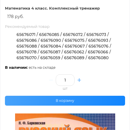
Математика 4 класс. Комплексный тренажер
178 руб.
Рекомендуемый товар
65676071 / 65676085 / 65676072 / 65676073 /
65676086 / 65676090 / 65676075 / 65676093 /
65676088 / 65676084 / 65676067 / 65676076 /
65676078 / 65676087 / 65676062 / 65676066 /
65676070 / 65676059 / 65676089 / 65676080
В наличии:
есть на складе
шт
В корзину