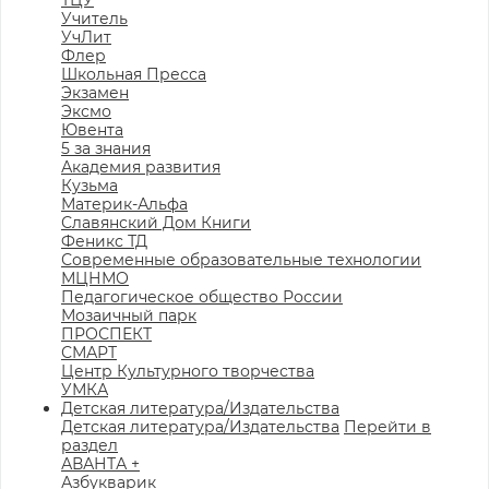
ТЦУ
Учитель
УчЛит
Флер
Школьная Пресса
Экзамен
Эксмо
Ювента
5 за знания
Академия развития
Кузьма
Материк-Альфа
Славянский Дом Книги
Феникс ТД
Современные образовательные технологии
МЦНМО
Педагогическое общество России
Мозаичный парк
ПРОСПЕКТ
СМАРТ
Центр Культурного творчества
УМКА
Детская литература/Издательства
Детская литература/Издательства
Перейти в
раздел
АВАНТА +
Азбукварик