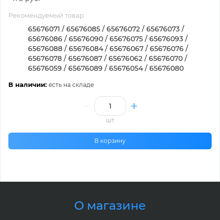
Рекомендуемый товар
65676071 / 65676085 / 65676072 / 65676073 /
65676086 / 65676090 / 65676075 / 65676093 /
65676088 / 65676084 / 65676067 / 65676076 /
65676078 / 65676087 / 65676062 / 65676070 /
65676059 / 65676089 / 65676054 / 65676080
В наличии:
есть на складе
шт
В корзину
О магазине