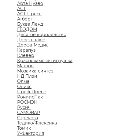
Артэ Нуэво
АСТ
АСТ-Пресс
Атберг
Буква Ленд
ГЕОДОМ
Десятое королевство
Дрофа плюс
Дрофа-Медиа
Карапуз
Клевер
Краснокамская игрушка
Махаон
Мозаика-синтез
НД Плэй
Олма
Оникс
Проф-Пресс
РониисПак
РОСМЭН
Русич
САМОВАР
Стрекоза
Тедико/Флексика
Томик
У-Фактория