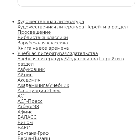
Художественная литература
Художественная литература
Перейти в раздел
Просвещение
Библиотека классики
Зарубежная классика
Книга на все времена
Учебная литература/Издательства
Учебная литература/Издательства
Перейти в
раздел
Азбуковник
Айрис
Академия
Академкнига/Учебник
Ассоциация 21 век
АСТ
АСТ-Пресс
Атберг98
Афина
БАЛАСС
Бином
ВАКО
Вентана-Граф
Весна-Дизайн