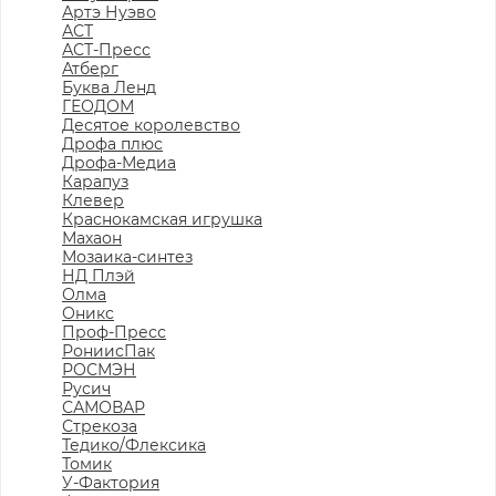
Артэ Нуэво
АСТ
АСТ-Пресс
Атберг
Буква Ленд
ГЕОДОМ
Десятое королевство
Дрофа плюс
Дрофа-Медиа
Карапуз
Клевер
Краснокамская игрушка
Махаон
Мозаика-синтез
НД Плэй
Олма
Оникс
Проф-Пресс
РониисПак
РОСМЭН
Русич
САМОВАР
Стрекоза
Тедико/Флексика
Томик
У-Фактория