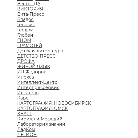
Весть-ТДА
ВИКТОРИЯ
Вита-Пресс
Владос
Генезис
Геодом
Глобен
ГНОМ
ГРАМОТЕЙ
Детская литература
ДЕТСТВО-ПРЕСС
ДРОФА
ЖИВОЙ ЯЗЫК
ИД Федоров
Илекса
Интеллект-Центр
Интерпрессервис
Искатель
Каро
КАРТОГРАФИЯ. НОВОСИБИРСК
КАРТОГРАФИЯ. ОМСК
КВАРТ
Кирилл и Мефодий
Лаборатория знаний
ЛадКом
ЛЕГИОН