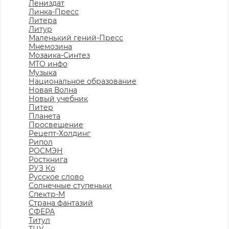
Лениздат
Линка-Пресс
Литера
Литур
Маленький гений-Пресс
Мнемозина
Мозаика-Синтез
МТО инфо
Музыка
Национальное образование
Новая Волна
Новый учебник
Питер
Планета
Просвещение
Рецепт-Холдинг
Рипол
РОСМЭН
Росткнига
РУЗ Ко
Русское слово
Солнечные ступеньки
Спектр-М
Страна фантазий
СФЕРА
Титул