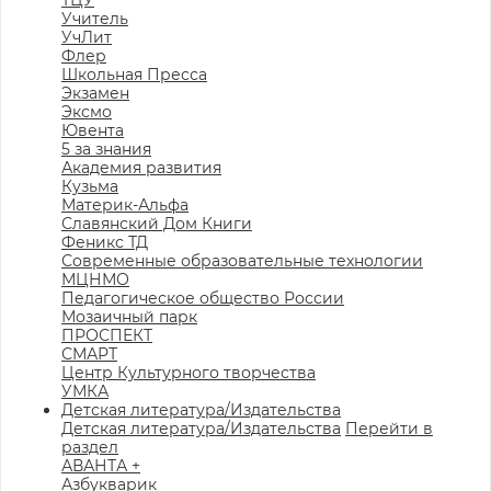
ТЦУ
Учитель
УчЛит
Флер
Школьная Пресса
Экзамен
Эксмо
Ювента
5 за знания
Академия развития
Кузьма
Материк-Альфа
Славянский Дом Книги
Феникс ТД
Современные образовательные технологии
МЦНМО
Педагогическое общество России
Мозаичный парк
ПРОСПЕКТ
СМАРТ
Центр Культурного творчества
УМКА
Детская литература/Издательства
Детская литература/Издательства
Перейти в
раздел
АВАНТА +
Азбукварик