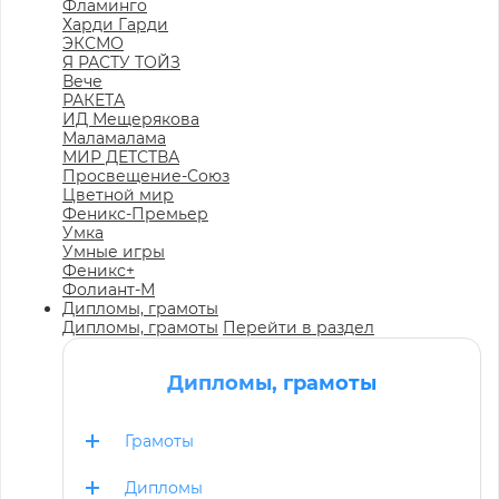
Фламинго
Харди Гарди
ЭКСМО
Я РАСТУ ТОЙЗ
Вече
РАКЕТА
ИД Мещерякова
Маламалама
МИР ДЕТСТВА
Просвещение-Союз
Цветной мир
Феникс-Премьер
Умка
Умные игры
Феникс+
Фолиант-М
Дипломы, грамоты
Дипломы, грамоты
Перейти в раздел
Дипломы, грамоты
Грамоты
Дипломы