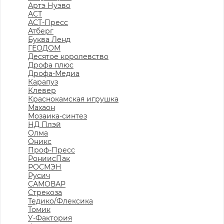
Артэ Нуэво
АСТ
АСТ-Пресс
Атберг
Буква Ленд
ГЕОДОМ
Десятое королевство
Дрофа плюс
Дрофа-Медиа
Карапуз
Клевер
Краснокамская игрушка
Махаон
Мозаика-синтез
НД Плэй
Олма
Оникс
Проф-Пресс
РониисПак
РОСМЭН
Русич
САМОВАР
Стрекоза
Тедико/Флексика
Томик
У-Фактория