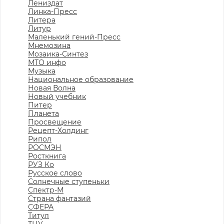
Лениздат
Линка-Пресс
Литера
Литур
Маленький гений-Пресс
Мнемозина
Мозаика-Синтез
МТО инфо
Музыка
Национальное образование
Новая Волна
Новый учебник
Питер
Планета
Просвещение
Рецепт-Холдинг
Рипол
РОСМЭН
Росткнига
РУЗ Ко
Русское слово
Солнечные ступеньки
Спектр-М
Страна фантазий
СФЕРА
Титул