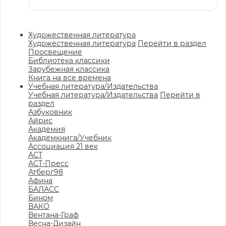
Художественная литература
Художественная литература
Перейти в раздел
Просвещение
Библиотека классики
Зарубежная классика
Книга на все времена
Учебная литература/Издательства
Учебная литература/Издательства
Перейти в
раздел
Азбуковник
Айрис
Академия
Академкнига/Учебник
Ассоциация 21 век
АСТ
АСТ-Пресс
Атберг98
Афина
БАЛАСС
Бином
ВАКО
Вентана-Граф
Весна-Дизайн