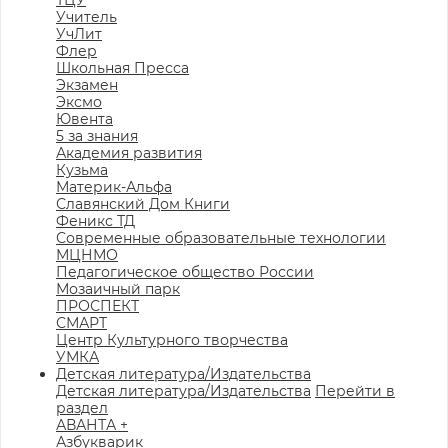
ТЦУ
Учитель
УчЛит
Флер
Школьная Пресса
Экзамен
Эксмо
Ювента
5 за знания
Академия развития
Кузьма
Материк-Альфа
Славянский Дом Книги
Феникс ТД
Современные образовательные технологии
МЦНМО
Педагогическое общество России
Мозаичный парк
ПРОСПЕКТ
СМАРТ
Центр Культурного творчества
УМКА
Детская литература/Издательства
Детская литература/Издательства
Перейти в
раздел
АВАНТА +
Азбукварик