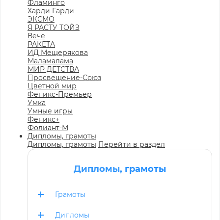
Фламинго
Харди Гарди
ЭКСМО
Я РАСТУ ТОЙЗ
Вече
РАКЕТА
ИД Мещерякова
Маламалама
МИР ДЕТСТВА
Просвещение-Союз
Цветной мир
Феникс-Премьер
Умка
Умные игры
Феникс+
Фолиант-М
Дипломы, грамоты
Дипломы, грамоты
Перейти в раздел
Дипломы, грамоты
Грамоты
Дипломы