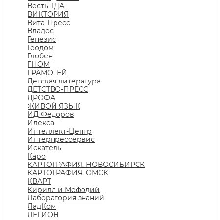
Весть-ТДА
ВИКТОРИЯ
Вита-Пресс
Владос
Генезис
Геодом
Глобен
ГНОМ
ГРАМОТЕЙ
Детская литература
ДЕТСТВО-ПРЕСС
ДРОФА
ЖИВОЙ ЯЗЫК
ИД Федоров
Илекса
Интеллект-Центр
Интерпрессервис
Искатель
Каро
КАРТОГРАФИЯ. НОВОСИБИРСК
КАРТОГРАФИЯ. ОМСК
КВАРТ
Кирилл и Мефодий
Лаборатория знаний
ЛадКом
ЛЕГИОН