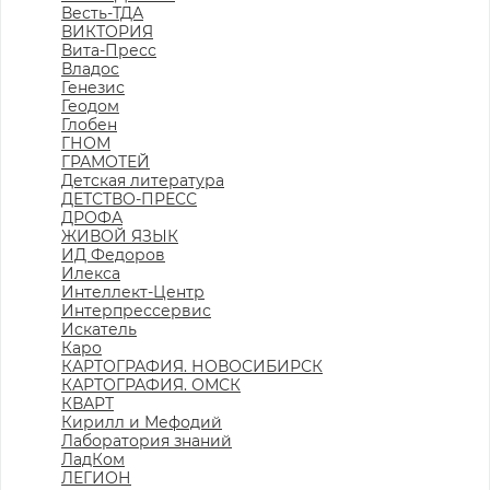
Весть-ТДА
ВИКТОРИЯ
Вита-Пресс
Владос
Генезис
Геодом
Глобен
ГНОМ
ГРАМОТЕЙ
Детская литература
ДЕТСТВО-ПРЕСС
ДРОФА
ЖИВОЙ ЯЗЫК
ИД Федоров
Илекса
Интеллект-Центр
Интерпрессервис
Искатель
Каро
КАРТОГРАФИЯ. НОВОСИБИРСК
КАРТОГРАФИЯ. ОМСК
КВАРТ
Кирилл и Мефодий
Лаборатория знаний
ЛадКом
ЛЕГИОН