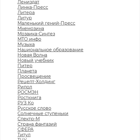
Лениздат
Линка-Пресс
Литера
Литур
Маленький гений-Пресс
Мнемозина
Мозаика-Синтез
МТО инфо
Музыка
Национальное образование
Новая Волна
Новый учебник
Питер
Планета
Просвещение
Рецепт-Холдинг
Рипол
РОСМЭН
Росткнига
РУЗ Ко
Русское слово
Солнечные ступеньки
Спектр-М
Страна фантазий
СФЕРА
Титул