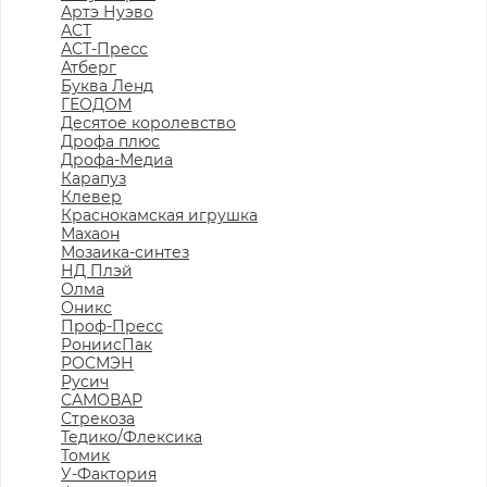
Артэ Нуэво
АСТ
АСТ-Пресс
Атберг
Буква Ленд
ГЕОДОМ
Десятое королевство
Дрофа плюс
Дрофа-Медиа
Карапуз
Клевер
Краснокамская игрушка
Махаон
Мозаика-синтез
НД Плэй
Олма
Оникс
Проф-Пресс
РониисПак
РОСМЭН
Русич
САМОВАР
Стрекоза
Тедико/Флексика
Томик
У-Фактория