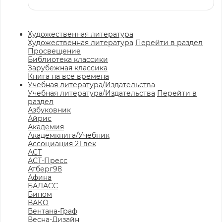
Художественная литература
Художественная литература
Перейти в раздел
Просвещение
Библиотека классики
Зарубежная классика
Книга на все времена
Учебная литература/Издательства
Учебная литература/Издательства
Перейти в
раздел
Азбуковник
Айрис
Академия
Академкнига/Учебник
Ассоциация 21 век
АСТ
АСТ-Пресс
Атберг98
Афина
БАЛАСС
Бином
ВАКО
Вентана-Граф
Весна-Дизайн