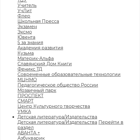
ТЦУ
Учитель
УчЛит
Флер
Школьная Пресса
Экзамен
Эксмо
Ювента
5 за знания
Академия развития
Кузьма
Материк-Альфа
Славянский Дом Книги
Феникс ТД
Современные образовательные технологии
МЦНМО
Педагогическое общество России
Мозаичный парк
ПРОСПЕКТ
СМАРТ
Центр Культурного творчества
УМКА
Детская литература/Издательства
Детская литература/Издательства
Перейти в
раздел
АВАНТА +
Азбукварик