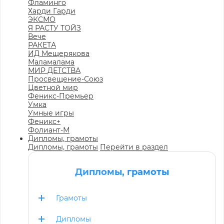
Фламинго
Харди Гарди
ЭКСМО
Я РАСТУ ТОЙЗ
Вече
РАКЕТА
ИД Мещерякова
Маламалама
МИР ДЕТСТВА
Просвещение-Союз
Цветной мир
Феникс-Премьер
Умка
Умные игры
Феникс+
Фолиант-М
Дипломы, грамоты
Дипломы, грамоты
Перейти в раздел
Дипломы, грамоты
Грамоты
Дипломы