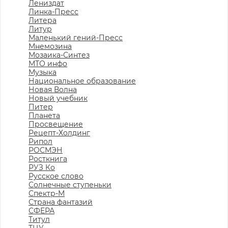
Лениздат
Линка-Пресс
Литера
Литур
Маленький гений-Пресс
Мнемозина
Мозаика-Синтез
МТО инфо
Музыка
Национальное образование
Новая Волна
Новый учебник
Питер
Планета
Просвещение
Рецепт-Холдинг
Рипол
РОСМЭН
Росткнига
РУЗ Ко
Русское слово
Солнечные ступеньки
Спектр-М
Страна фантазий
СФЕРА
Титул