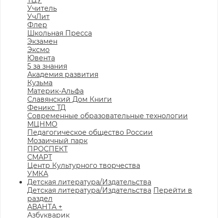
ТЦУ
Учитель
УчЛит
Флер
Школьная Пресса
Экзамен
Эксмо
Ювента
5 за знания
Академия развития
Кузьма
Материк-Альфа
Славянский Дом Книги
Феникс ТД
Современные образовательные технологии
МЦНМО
Педагогическое общество России
Мозаичный парк
ПРОСПЕКТ
СМАРТ
Центр Культурного творчества
УМКА
Детская литература/Издательства
Детская литература/Издательства
Перейти в
раздел
АВАНТА +
Азбукварик