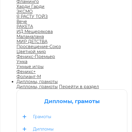
Фламинго
Харди Гарди
ЭКСМО
Я РАСТУ ТОЙЗ
Вече
РАКЕТА
ИД Мещерякова
Маламалама
МИР ДЕТСТВА
Просвещение-Союз
Цветной мир
Феникс-Премьер
Умка
Умные игры
Феникс+
Фолиант-М
Дипломы, грамоты
Дипломы, грамоты
Перейти в раздел
Дипломы, грамоты
Грамоты
Дипломы