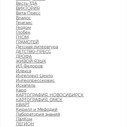
Весть-ТДА
ВИКТОРИЯ
Вита-Пресс
Владос
Генезис
Геодом
Глобен
ГНОМ
ГРАМОТЕЙ
Детская литература
ДЕТСТВО-ПРЕСС
ДРОФА
ЖИВОЙ ЯЗЫК
ИД Федоров
Илекса
Интеллект-Центр
Интерпрессервис
Искатель
Каро
КАРТОГРАФИЯ. НОВОСИБИРСК
КАРТОГРАФИЯ. ОМСК
КВАРТ
Кирилл и Мефодий
Лаборатория знаний
ЛадКом
ЛЕГИОН