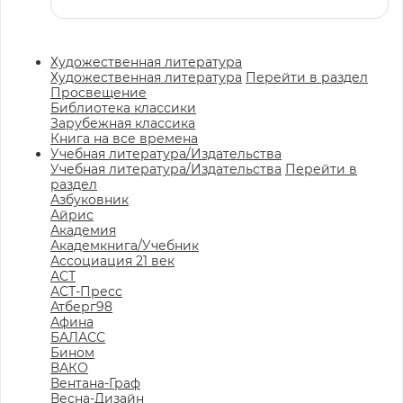
Художественная литература
Художественная литература
Перейти в раздел
Просвещение
Библиотека классики
Зарубежная классика
Книга на все времена
Учебная литература/Издательства
Учебная литература/Издательства
Перейти в
раздел
Азбуковник
Айрис
Академия
Академкнига/Учебник
Ассоциация 21 век
АСТ
АСТ-Пресс
Атберг98
Афина
БАЛАСС
Бином
ВАКО
Вентана-Граф
Весна-Дизайн