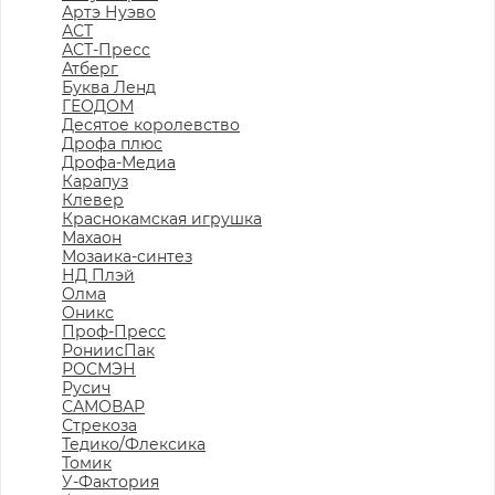
Артэ Нуэво
АСТ
АСТ-Пресс
Атберг
Буква Ленд
ГЕОДОМ
Десятое королевство
Дрофа плюс
Дрофа-Медиа
Карапуз
Клевер
Краснокамская игрушка
Махаон
Мозаика-синтез
НД Плэй
Олма
Оникс
Проф-Пресс
РониисПак
РОСМЭН
Русич
САМОВАР
Стрекоза
Тедико/Флексика
Томик
У-Фактория