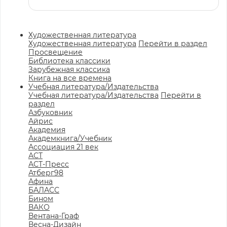
Художественная литература
Художественная литература
Перейти в раздел
Просвещение
Библиотека классики
Зарубежная классика
Книга на все времена
Учебная литература/Издательства
Учебная литература/Издательства
Перейти в
раздел
Азбуковник
Айрис
Академия
Академкнига/Учебник
Ассоциация 21 век
АСТ
АСТ-Пресс
Атберг98
Афина
БАЛАСС
Бином
ВАКО
Вентана-Граф
Весна-Дизайн