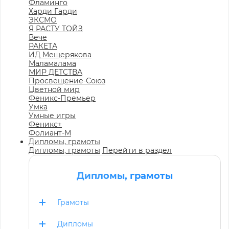
Фламинго
Харди Гарди
ЭКСМО
Я РАСТУ ТОЙЗ
Вече
РАКЕТА
ИД Мещерякова
Маламалама
МИР ДЕТСТВА
Просвещение-Союз
Цветной мир
Феникс-Премьер
Умка
Умные игры
Феникс+
Фолиант-М
Дипломы, грамоты
Дипломы, грамоты
Перейти в раздел
Дипломы, грамоты
Грамоты
Дипломы