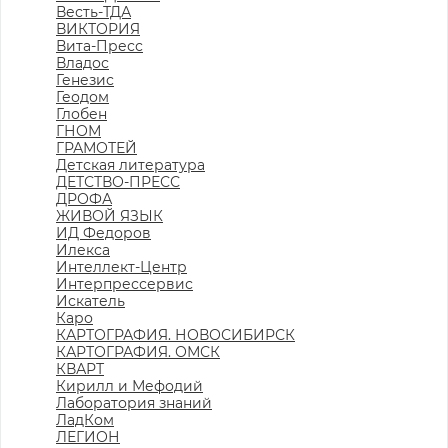
Весть-ТДА
ВИКТОРИЯ
Вита-Пресс
Владос
Генезис
Геодом
Глобен
ГНОМ
ГРАМОТЕЙ
Детская литература
ДЕТСТВО-ПРЕСС
ДРОФА
ЖИВОЙ ЯЗЫК
ИД Федоров
Илекса
Интеллект-Центр
Интерпрессервис
Искатель
Каро
КАРТОГРАФИЯ. НОВОСИБИРСК
КАРТОГРАФИЯ. ОМСК
КВАРТ
Кирилл и Мефодий
Лаборатория знаний
ЛадКом
ЛЕГИОН