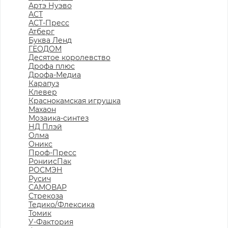
Артэ Нуэво
АСТ
АСТ-Пресс
Атберг
Буква Ленд
ГЕОДОМ
Десятое королевство
Дрофа плюс
Дрофа-Медиа
Карапуз
Клевер
Краснокамская игрушка
Махаон
Мозаика-синтез
НД Плэй
Олма
Оникс
Проф-Пресс
РониисПак
РОСМЭН
Русич
САМОВАР
Стрекоза
Тедико/Флексика
Томик
У-Фактория