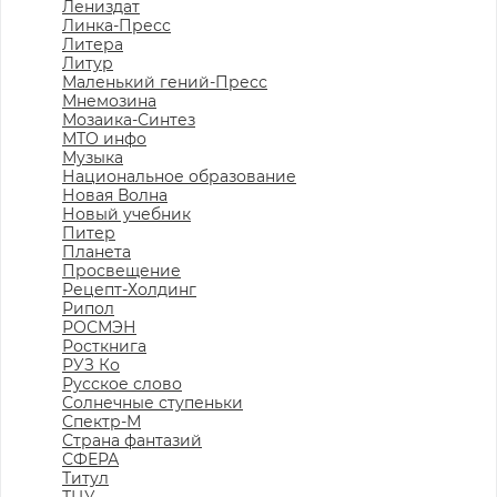
Лениздат
Линка-Пресс
Литера
Литур
Маленький гений-Пресс
Мнемозина
Мозаика-Синтез
МТО инфо
Музыка
Национальное образование
Новая Волна
Новый учебник
Питер
Планета
Просвещение
Рецепт-Холдинг
Рипол
РОСМЭН
Росткнига
РУЗ Ко
Русское слово
Солнечные ступеньки
Спектр-М
Страна фантазий
СФЕРА
Титул