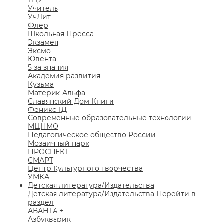
ТЦУ
Учитель
УчЛит
Флер
Школьная Пресса
Экзамен
Эксмо
Ювента
5 за знания
Академия развития
Кузьма
Материк-Альфа
Славянский Дом Книги
Феникс ТД
Современные образовательные технологии
МЦНМО
Педагогическое общество России
Мозаичный парк
ПРОСПЕКТ
СМАРТ
Центр Культурного творчества
УМКА
Детская литература/Издательства
Детская литература/Издательства
Перейти в
раздел
АВАНТА +
Азбукварик