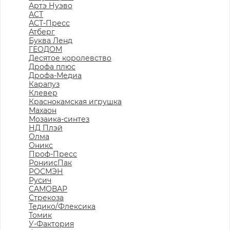
Артэ Нуэво
АСТ
АСТ-Пресс
Атберг
Буква Ленд
ГЕОДОМ
Десятое королевство
Дрофа плюс
Дрофа-Медиа
Карапуз
Клевер
Краснокамская игрушка
Махаон
Мозаика-синтез
НД Плэй
Олма
Оникс
Проф-Пресс
РониисПак
РОСМЭН
Русич
САМОВАР
Стрекоза
Тедико/Флексика
Томик
У-Фактория