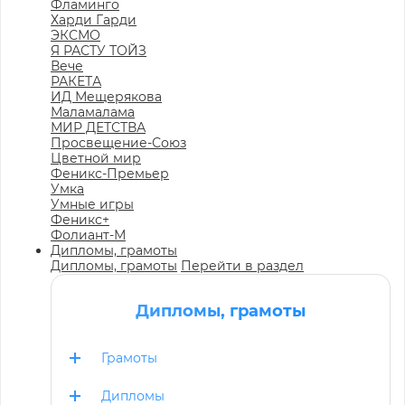
Фламинго
Харди Гарди
ЭКСМО
Я РАСТУ ТОЙЗ
Вече
РАКЕТА
ИД Мещерякова
Маламалама
МИР ДЕТСТВА
Просвещение-Союз
Цветной мир
Феникс-Премьер
Умка
Умные игры
Феникс+
Фолиант-М
Дипломы, грамоты
Дипломы, грамоты
Перейти в раздел
Дипломы, грамоты
Грамоты
Дипломы