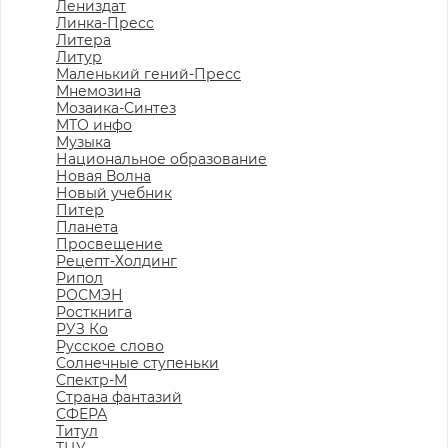
Лениздат
Линка-Пресс
Литера
Литур
Маленький гений-Пресс
Мнемозина
Мозаика-Синтез
МТО инфо
Музыка
Национальное образование
Новая Волна
Новый учебник
Питер
Планета
Просвещение
Рецепт-Холдинг
Рипол
РОСМЭН
Росткнига
РУЗ Ко
Русское слово
Солнечные ступеньки
Спектр-М
Страна фантазий
СФЕРА
Титул