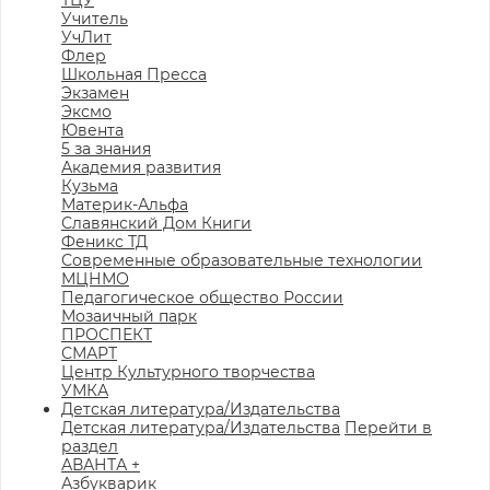
ТЦУ
Учитель
УчЛит
Флер
Школьная Пресса
Экзамен
Эксмо
Ювента
5 за знания
Академия развития
Кузьма
Материк-Альфа
Славянский Дом Книги
Феникс ТД
Современные образовательные технологии
МЦНМО
Педагогическое общество России
Мозаичный парк
ПРОСПЕКТ
СМАРТ
Центр Культурного творчества
УМКА
Детская литература/Издательства
Детская литература/Издательства
Перейти в
раздел
АВАНТА +
Азбукварик