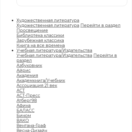
Художественная литература
Художественная литература
Перейти в раздел
Просвещение
Библиотека классики
Зарубежная классика
Книга на все времена
Учебная литература/Издательства
Учебная литература/Издательства
Перейти в
раздел
Азбуковник
Айрис
Академия
Академкнига/Учебник
Ассоциация 21 век
АСТ
АСТ-Пресс
Атберг98
Афина
БАЛАСС
Бином
ВАКО
Вентана-Граф
Весна-Дизайн