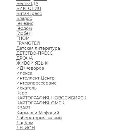
Весть-ТДА
ВИКТОРИЯ
Вита-Пресс
Владос
Генезис
Геодом
Глобен
ГНОМ
ГРАМОТЕЙ
Детская литература
ДЕТСТВО-ПРЕСС
ДРОФА
ЖИВОЙ ЯЗЫК
ИД Федоров
Илекса
Интеллект-Центр
Интерпрессервис
Искатель
Каро
КАРТОГРАФИЯ. НОВОСИБИРСК
КАРТОГРАФИЯ. ОМСК
КВАРТ
Кирилл и Мефодий
Лаборатория знаний
ЛадКом
ЛЕГИОН