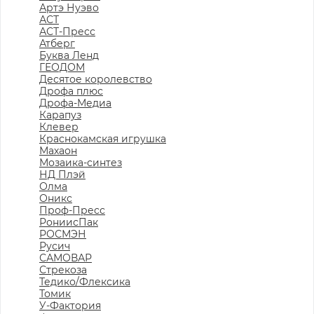
Артэ Нуэво
АСТ
АСТ-Пресс
Атберг
Буква Ленд
ГЕОДОМ
Десятое королевство
Дрофа плюс
Дрофа-Медиа
Карапуз
Клевер
Краснокамская игрушка
Махаон
Мозаика-синтез
НД Плэй
Олма
Оникс
Проф-Пресс
РониисПак
РОСМЭН
Русич
САМОВАР
Стрекоза
Тедико/Флексика
Томик
У-Фактория