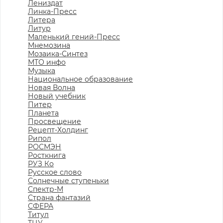
Лениздат
Линка-Пресс
Литера
Литур
Маленький гений-Пресс
Мнемозина
Мозаика-Синтез
МТО инфо
Музыка
Национальное образование
Новая Волна
Новый учебник
Питер
Планета
Просвещение
Рецепт-Холдинг
Рипол
РОСМЭН
Росткнига
РУЗ Ко
Русское слово
Солнечные ступеньки
Спектр-М
Страна фантазий
СФЕРА
Титул