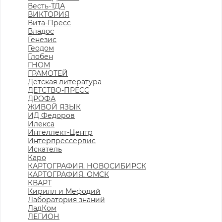
Весть-ТДА
ВИКТОРИЯ
Вита-Пресс
Владос
Генезис
Геодом
Глобен
ГНОМ
ГРАМОТЕЙ
Детская литература
ДЕТСТВО-ПРЕСС
ДРОФА
ЖИВОЙ ЯЗЫК
ИД Федоров
Илекса
Интеллект-Центр
Интерпрессервис
Искатель
Каро
КАРТОГРАФИЯ. НОВОСИБИРСК
КАРТОГРАФИЯ. ОМСК
КВАРТ
Кирилл и Мефодий
Лаборатория знаний
ЛадКом
ЛЕГИОН