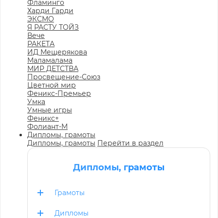
Фламинго
Харди Гарди
ЭКСМО
Я РАСТУ ТОЙЗ
Вече
РАКЕТА
ИД Мещерякова
Маламалама
МИР ДЕТСТВА
Просвещение-Союз
Цветной мир
Феникс-Премьер
Умка
Умные игры
Феникс+
Фолиант-М
Дипломы, грамоты
Дипломы, грамоты
Перейти в раздел
Дипломы, грамоты
Грамоты
Дипломы