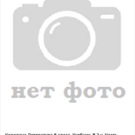
Коровина Литература 8 класс. Учебник. В 2 ч. Часть