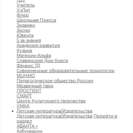
ТЦУ
Учитель
УчЛит
Флер
Школьная Пресса
Экзамен
Эксмо
Ювента
5 за знания
Академия развития
Кузьма
Материк-Альфа
Славянский Дом Книги
Феникс ТД
Современные образовательные технологии
МЦНМО
Педагогическое общество России
Мозаичный парк
ПРОСПЕКТ
СМАРТ
Центр Культурного творчества
УМКА
Детская литература/Издательства
Детская литература/Издательства
Перейти в
раздел
АВАНТА +
Азбукварик