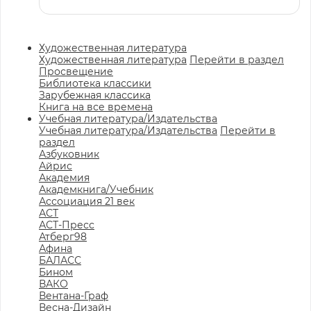
Художественная литература
Художественная литература
Перейти в раздел
Просвещение
Библиотека классики
Зарубежная классика
Книга на все времена
Учебная литература/Издательства
Учебная литература/Издательства
Перейти в
раздел
Азбуковник
Айрис
Академия
Академкнига/Учебник
Ассоциация 21 век
АСТ
АСТ-Пресс
Атберг98
Афина
БАЛАСС
Бином
ВАКО
Вентана-Граф
Весна-Дизайн